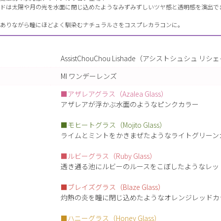
ドは太陽や月の光を水面に閉じ込めたようなみずみずしいツヤ感と透明感を演出で
ありながら瞳にほどよく馴染むナチュラルさをコスプレカラコンに。
AssistChouChou Lishade（アシストシュシュ リ
MI ワンデーレンズ
■アザレアグラス（Azalea Glass）
アザレアが浮かぶ水面のようなピンクカラー
■モヒートグラス（Mojito Glass）
ライムとミントをかきまぜたようなライトグリーン
■ルビーグラス（Ruby Glass）
透き通る池にルビーのルースをこぼしたようなレッ
■ブレイズグラス（Blaze Glass）
灼熱の炎を瞳に閉じ込めたようなオレンジレッドカ
■ハニーグラス（Honey Glass）