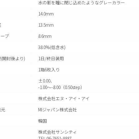
水の影を瞳に閉じ込めたようなグレーカラー
14.0mm
径
13.5mm
カーブ
8.6mm
38.0%(低含水)
(開封後より)
1日/終日装用
1箱6枚入り
±0.00、
-1.00～-8.00（0.50step）
株式会社エヌ・アイ・アイ
売元
MIジャパン株式会社
韓国
株式会社サンシティ
TEL:06-7651-8887