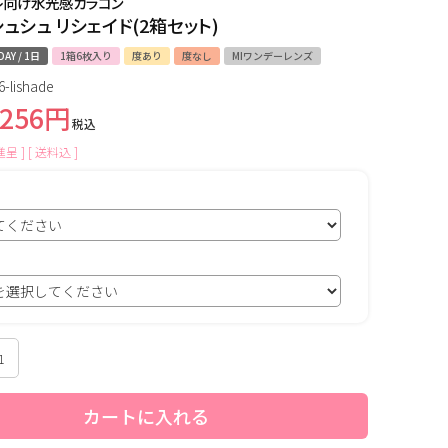
レ向け水光感カラコン
ュシュ リシェイド(2箱セット)
DAY / 1日
1箱6枚入り
度あり
度なし
MIワンデーレンズ
6-lishade
,256
税込
呈 ]
送料込
カートに入れる