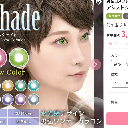
男装コスプ
アシストシ
取り寄せ
1
商品番号
1d
3
販売価格
[
30
ポイント進
カラー
度数
数量：