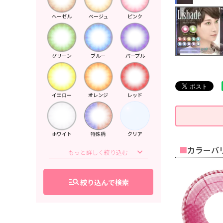
ヘーゼル
ベージュ
ピンク
グリーン
ブルー
パープル
イエロー
オレンジ
レッド
ホワイト
特殊柄
クリア
カラーバリ
manage_search
絞り込んで検索