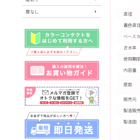
度なし
直径
着色直
ベース
含水率
使用期限
内容量
度数
販売元
製造販
製造国