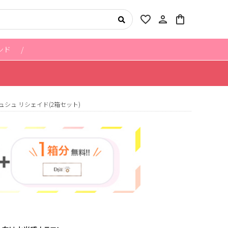
favorite_border
person
shopping_bag
ンド
ュシュ リシェイド(2箱セット)