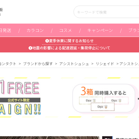
販
」
日発送
カラコン
コスメ
キャンペーン
ブラ
夏季休業に関するお知らせ
地震の影響による配達遅延・集荷停止について
コンタクト
ブランドから探す
アシストシュシュ
リシェイド
アシストシ