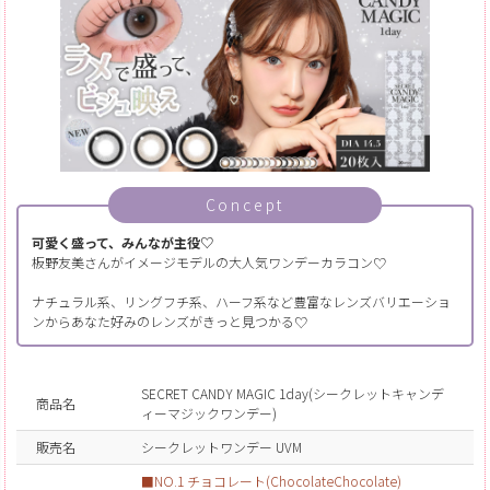
Concept
可愛く盛って、みんなが主役♡
板野友美さんがイメージモデルの大人気ワンデーカラコン♡
ナチュラル系、リングフチ系、ハーフ系など豊富なレンズバリエーショ
ンからあなた好みのレンズがきっと見つかる♡
SECRET CANDY MAGIC 1day(シークレットキャンデ
商品名
ィーマジックワンデー)
販売名
シークレットワンデー UVM
■NO.1 チョコレート(ChocolateChocolate)