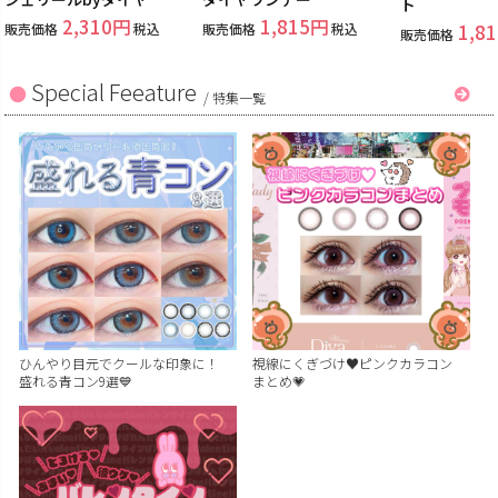
ト
2,310
1,815
販売価格
税込
販売価格
税込
1,81
販売価格
Special Feeature
/
特集一覧
ひんやり目元でクールな印象に！
視線にくぎづけ♥ピンクカラコン
盛れる青コン9選💙
まとめ💗