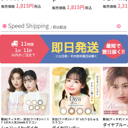
1,815
2,31
販売価格
税込
1,815
販売価格
販売価格
税込
Speed Shipping
/
即日配送
11
時間
1
10
分
秒
以内のご注文で
脆桃(チィタオ)・哭包(クバオ)ｲﾒｰｼﾞﾓ
哭包(クバオ)ｲﾒｰｼﾞﾓﾃﾞﾙのうるちゅる
脆桃(チィタオ)イ
ﾃﾞﾙの大人気2weekカラコン
カラコン
ダイヤブルー
シェリールbyダイヤ
ダイヤワンデー