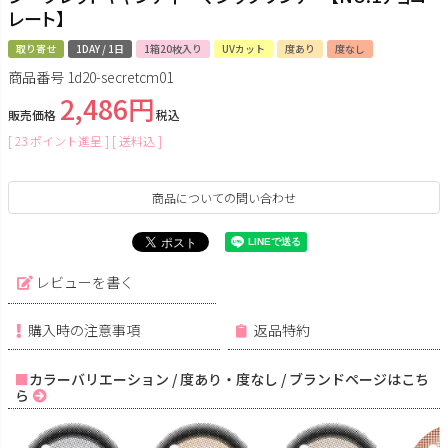
レート】
取り寄せ
1DAY / 1日
1箱20枚入り
UVカット
度あり
度なし
商品番号
1d20-secretcm01
2,486
販売価格
税込
[
23
ポイント進呈 ]
送料込
商品についての問い合わせ
レビューを書く
購入時の注意事項
返品特約
カラーバリエーション / 度あり・度なし / ブランドページはこち
ら