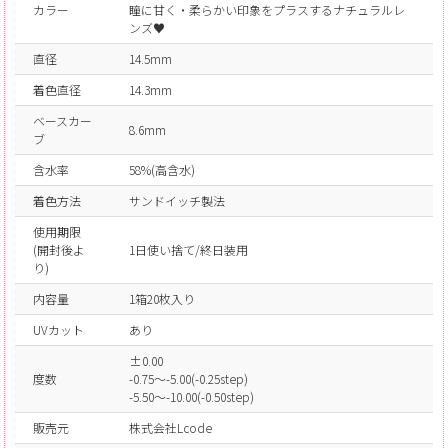
カラー
瞳に甘く・柔らかい印象をプラスするナチュラルレ
ンズ♥
直径
14.5mm
着色直径
14.3mm
ベースカー
8.6mm
ブ
含水率
58%(高含水)
着色方法
サンドイッチ製法
使用期限
(開封後よ
1日使い捨て/終日装用
り)
内容量
1箱20枚入り
UVカット
あり
±0.00
度数
-0.75～-5.00(-0.25step)
-5.50～-10.00(-0.50step)
販売元
株式会社Lcode