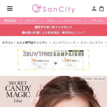
person
shopping_bag
即日発送
カラコン
コスメ
キャンペーン
ブランド
夏季休業に関するお知らせ
地震の影響による配達遅延・集荷停止について
カラコン・コスメ専門店サンシティ
コンタクトレンズ
カラーコンタクト