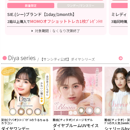
数量限定
ワンデー/マンスリー
SIE.(シー)ブランド【1day/1month】
ミレディワ
MOMOオフショットトレカ1枚ﾌﾟﾚｾﾞﾝﾄ!!
2箱以上購入で
3箱同時購
対象期間：なくなり次第終了
Diya series
/
【サンシティ公式】ダイヤシリーズ
哭包(クバオ)ｲﾒｰｼﾞﾓﾃﾞﾙのうるちゅる
脆桃(チィタオ)イメージモデル
脆桃(チィタオ)・哭包
カラコン
ﾃﾞﾙの大人気2wee
ダイヤブルームUVモイス
ダイヤワンデー
シェリールb
ト