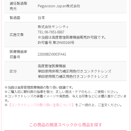
選任製造販
Pegavision Japan株式会社
売元
製造国
台湾
株式会社サンシティ
TEL:06-7651-8887
広告文責
※当店は高度管理医療機器販売許可店です。
許可番号 第19N00160号
医療機器承
22800BZI00037A41
認番号
高度管理医療機器
区分
単回使用非視力補正用色付きコンタクトレンズ
単回使用視力補正用色付きコンタクトレンズ
※当店は高度管理医療機器の取り扱い店舗です。
※ご購入前に眼科医の指導を受け、正しい用法・ケアのもと、ご使用ください。
※コンタクトレンズの装着イメージや発色感、与える印象などには個人差がございま
す。
※
【コンタクトレンズの取り扱い注意について】
をご一読の上、ご注文ください。
この商品の関連スペックから商品を探す