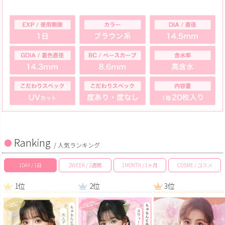
Ranking
/ 人気ランキング
1DAY / 1日
2WEEK / 2週間
1MONTH / 1ヶ月
COSME / コスメ
1位
2位
3位