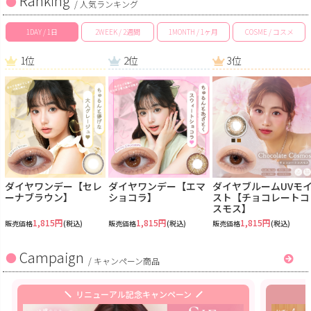
Ranking
/ 人気ランキング
1DAY / 1日
2WEEK / 2週間
1MONTH / 1ヶ月
COSME / コスメ
1位
2位
3位
ダイヤワンデー【セレ
ダイヤワンデー【エマ
ダイヤブルームUVモ
ーナブラウン】
ショコラ】
スト【チョコレートコ
スモス】
1,815円
1,815円
1,815円
販売価格
(税込)
販売価格
(税込)
販売価格
(税込)
Campaign
/
キャンペーン商品
リニューアル記念キャンペーン