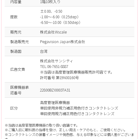
内容量
1箱10枚入り
±0.00、-0.50
度数
-1.00～-6.00（0.25step）
-6.50～-10.00（0.50step）
販売元
株式会社Wscale
製造販売元
Pegavision Japan株式会社
製造国
台湾
株式会社サンシティ
TEL:06-7651-8887
広告文責
※当店は高度管理医療機器販売許可店です。
許可番号 第19N00160号
医療機器承
22800BZI00037A31
認番号
高度管理医療機器
区分
単回使用非視力補正用色付きコンタクトレンズ
単回使用視力補正用色付きコンタクトレンズ
※当店は高度管理医療機器の取り扱い店舗です。
※ご購入前に眼科医の指導を受け、正しい用法・ケアのもと、ご使用ください。
※コンタクトレンズの装着イメージや発色感、与える印象などには個人差がございま
す。