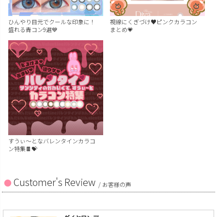
ひんやり目元でクールな印象に！
視線にくぎづけ♥ピンクカラコン
盛れる青コン9選💙
まとめ💗
すうぃ～となバレンタインカラコ
ン特集🍫💝
Customer's Review
/ お客様の声