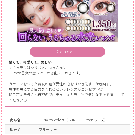
Concept
甘くて、可愛くて、美しい
ナチュラルばかりじゃ、つまんない
Flurryの言葉の意味は、かき乱す、かき回す。
カラコンをつけた貴女の瞳が異性の心を『かき乱す、かき回す』
異性を虜にする目力をくれるというレンズがコンセプト♡
明日花キララさん待望のプロデュースカラコンで気になる彼を虜にして
ください♡
商品名
Flurry by colors（フルーリーbyカラーズ）
販売名
フルーリー