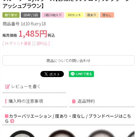
アッシュブラウン】
取り寄せ
1DAY / 1日
1箱10枚入り
UVカット
度あり
度なし
商品番号
1d10-flurry18
1,485
販売価格
税込
[
14
ポイント進呈 ]
送料込
商品についての問い合わせ
レビューを書く
購入時の注意事項
返品特約
カラーバリエーション / 度あり・度なし / ブランドページはこち
ら