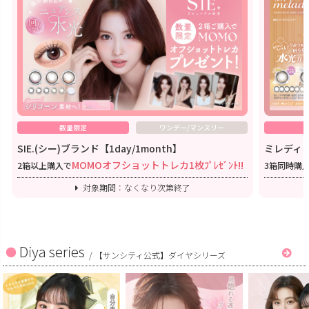
数量限定
ワンデー/マンスリー
SIE.(シー)ブランド【1day/1month】
ミレディワ
MOMOオフショットトレカ1枚ﾌﾟﾚｾﾞﾝﾄ!!
2箱以上購入で
3箱同時購
対象期間：なくなり次第終了
Diya series
/
【サンシティ公式】ダイヤシリーズ