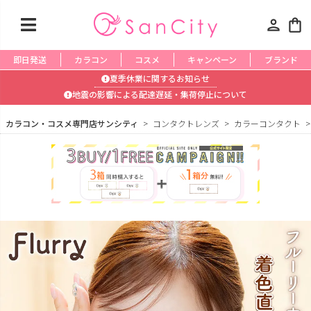
person
shopping_bag
即日発送
カラコン
コスメ
キャンペーン
ブランド
夏季休業に関するお知らせ
地震の影響による配達遅延・集荷停止について
カラコン・コスメ専門店サンシティ
コンタクトレンズ
カラーコンタクト