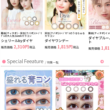
脆桃(チィタオ)・哭包(クバオ)ｲﾒｰｼﾞﾓ
哭包(クバオ)ｲﾒｰｼﾞﾓﾃﾞﾙのうるちゅる
脆桃(チィタオ)イ
ﾃﾞﾙの大人気2weekカラコン
カラコン
ダイヤブルー
シェリールbyダイヤ
ダイヤワンデー
ト
2,310
1,815
販売価格
税込
販売価格
税込
1,81
販売価格
Special Feeature
/
特集一覧