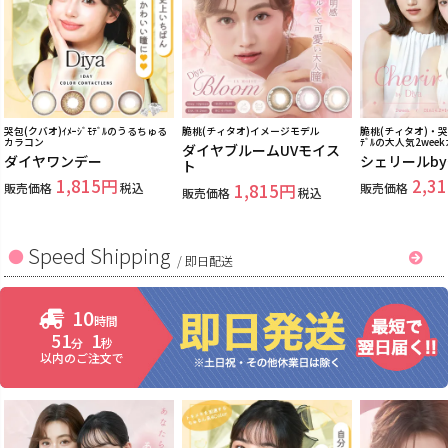
哭包(クバオ)ｲﾒｰｼﾞﾓﾃﾞﾙのうるちゅる
脆桃(チィタオ)イメージモデル
脆桃(チィタオ)・哭包
カラコン
ﾃﾞﾙの大人気2wee
ダイヤブルームUVモイス
ダイヤワンデー
シェリールb
ト
1,815
2,31
販売価格
税込
1,815
販売価格
販売価格
税込
Speed Shipping
/
即日配送
10
時間
51
0
分
秒
以内のご注文で