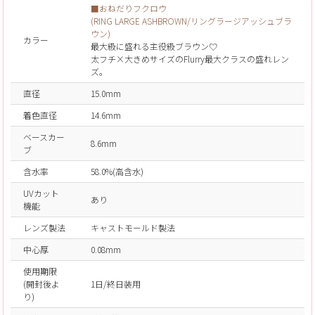
■おねだりフクロウ
(RING LARGE ASHBROWN/リングラージアッシュブラ
ウン)
カラー
最大級に盛れる主役級ブラウン♡
太フチ×大きめサイズのFlurry最大クラスの盛れレン
ズ。
直径
15.0mm
着色直径
14.6mm
ベースカー
8.6mm
ブ
含水率
58.0%(高含水)
UVカット
あり
機能
レンズ製法
キャストモールド製法
中心厚
0.08mm
使用期限
(開封後よ
1日/終日装用
り)