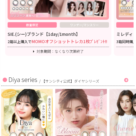
数量限定
ワンデー/マンスリー
SIE.(シー)ブランド【1day/1month】
ミレディワ
MOMOオフショットトレカ1枚ﾌﾟﾚｾﾞﾝﾄ!!
2箱以上購入で
3箱同時購
対象期間：なくなり次第終了
Diya series
/
【サンシティ公式】ダイヤシリーズ