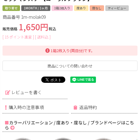
取り寄せ
1MONTH / 1ヶ月
1箱2枚入り
度あり
度なし
ティービュー
商品番号
1m-molak09
1,650
販売価格
税込
[
15
ポイント進呈 ]
送料込
1箱2枚入り(両目分)です。
商品についての問い合わせ
レビューを書く
購入時の注意事項
返品特約
カラーバリエーション / 度あり・度なし / ブランドページはこち
ら