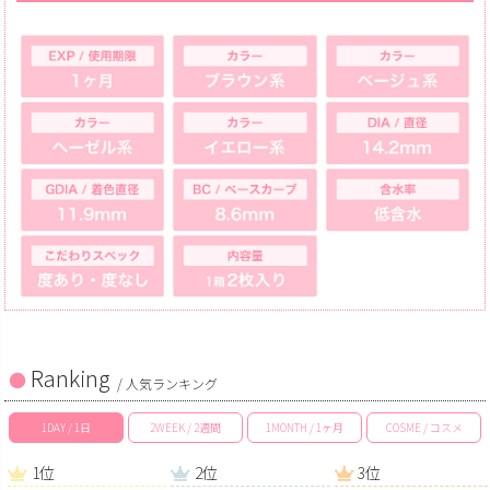
Ranking
/ 人気ランキング
1DAY / 1日
2WEEK / 2週間
1MONTH / 1ヶ月
COSME / コスメ
1位
2位
3位