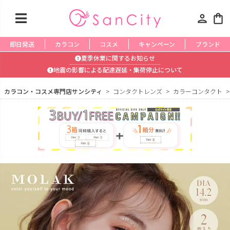
person
shopping_bag
即日発送
カラコン
コスメ
キャンペーン
ブランド
夏季休業に関するお知らせ
地震の影響による配達遅延・集荷停止について
カラコン・コスメ専門店サンシティ
コンタクトレンズ
カラーコンタクト