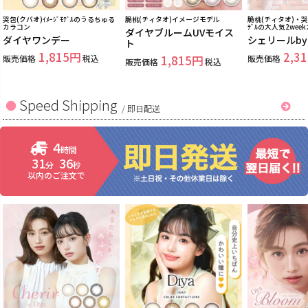
哭包(クバオ)ｲﾒｰｼﾞﾓﾃﾞﾙのうるちゅる
脆桃(チィタオ)イメージモデル
脆桃(チィタオ)・哭包
カラコン
ﾃﾞﾙの大人気2wee
ダイヤブルームUVモイス
ダイヤワンデー
シェリールb
ト
1,815
2,31
販売価格
税込
1,815
販売価格
販売価格
税込
Speed Shipping
/
即日配送
4
時間
31
35
分
秒
以内のご注文で