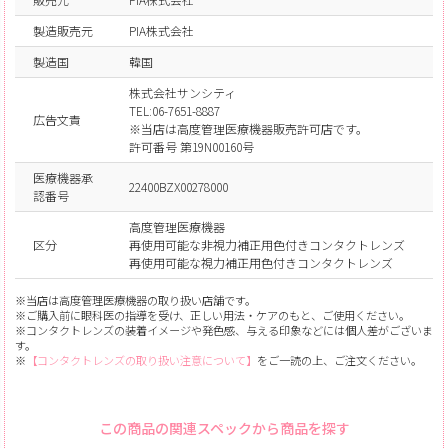
製造販売元
PIA株式会社
製造国
韓国
株式会社サンシティ
TEL:06-7651-8887
広告文責
※当店は高度管理医療機器販売許可店です。
許可番号 第19N00160号
医療機器承
22400BZX00278000
認番号
高度管理医療機器
区分
再使用可能な非視力補正用色付きコンタクトレンズ
再使用可能な視力補正用色付きコンタクトレンズ
※当店は高度管理医療機器の取り扱い店舗です。
※ご購入前に眼科医の指導を受け、正しい用法・ケアのもと、ご使用ください。
※コンタクトレンズの装着イメージや発色感、与える印象などには個人差がございま
す。
※
【コンタクトレンズの取り扱い注意について】
をご一読の上、ご注文ください。
この商品の関連スペックから商品を探す