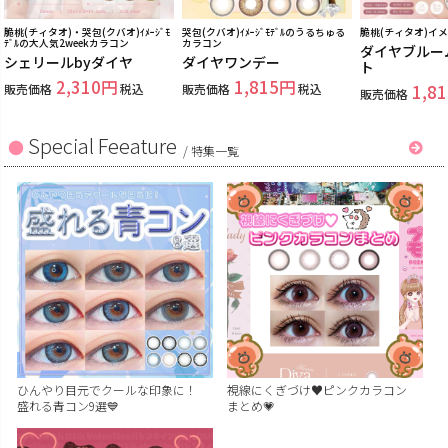
脆桃(チィタオ)・哭包(クバオ)ｲﾒｰｼﾞﾓ
哭包(クバオ)ｲﾒｰｼﾞﾓﾃﾞﾙのうるちゅる
脆桃(チィタオ)イ
ﾃﾞﾙの大人気2weekカラコン
カラコン
ダイヤブルー
シェリールbyダイヤ
ダイヤワンデー
ト
2,310
1,815
販売価格
税込
販売価格
税込
1,81
販売価格
Special Feeature
/
特集一覧
ひんやり目元でクールな印象に！
視線にくぎづけ♥ピンクカラコン
盛れる青コン9選💙
まとめ💗