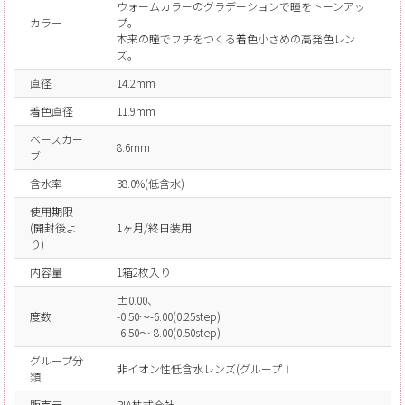
ウォームカラーのグラデーションで瞳をトーンアッ
カラー
プ。
本来の瞳でフチをつくる着色小さめの高発色レン
ズ。
直径
14.2mm
着色直径
11.9mm
ベースカー
8.6mm
ブ
含水率
38.0%(低含水)
使用期限
(開封後よ
1ヶ月/終日装用
り)
内容量
1箱2枚入り
±0.00、
度数
-0.50～-6.00(0.25step)
-6.50～-8.00(0.50step)
グループ分
非イオン性低含水レンズ(グループⅠ
類
販売元
PIA株式会社