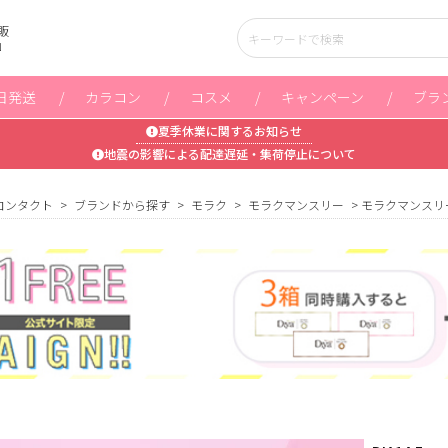
販
」
日発送
カラコン
コスメ
キャンペーン
ブラ
夏季休業に関するお知らせ
地震の影響による配達遅延・集荷停止について
コンタクト
ブランドから探す
モラク
モラクマンスリー
モラクマンスリ