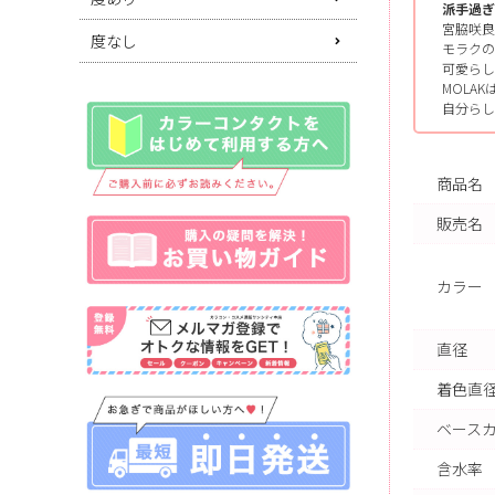
派手過ぎ
宮脇咲良
度なし
モラクの
可愛らし
MOLA
自分らし
商品名
販売名
カラー
直径
着色直
ベース
含水率