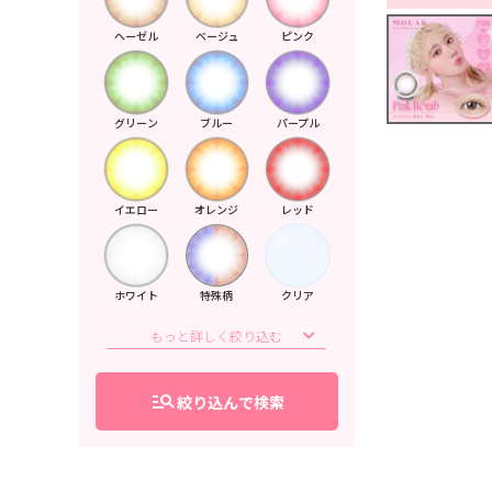
ヘーゼル
ベージュ
ピンク
グリーン
ブルー
パープル
イエロー
オレンジ
レッド
ホワイト
特殊柄
クリア
manage_search
絞り込んで検索