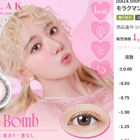
DIA14.5m
モラクマ
取り寄せ
1
商品番号
1m
1
販売価格
[
15
ポイント進
度数
±0.00
-0.50
-0.75
-1.00
-1.25