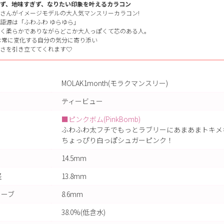
ず、地味すぎず、なりたい印象を叶えるカラコン
さんがイメージモデルの大人気マンスリーカラコン!
語源は「ふわふわ ゆらゆら」
く柔らかでありながらどこか大人っぽくて芯のある人。
Kは常に変化する自分の気分に寄り添い
さを引き立ててくれます♡
MOLAK1month(モラクマンスリー)
ティービュー
■ピンクボム(PinkBomb)
ふわふわ太フチでもっとラブリーにあまあまトキメ
ちょっぴり白っぽシュガーピンク！
14.5mm
径
13.8mm
カーブ
8.6mm
38.0%(低含水)