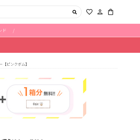
favorite_border
person
shopping_bag
ンド
ー【ピンクボム】