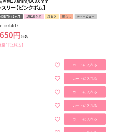
m/着色13.8mm/BC8.6mm
ンスリー【ピンクボム】
MONTH / 1ヶ月
1箱2枚入り
度あり
度なし
ティービュー
-molak17
,650
税込
呈 ]
送料込
カートに入れる
カートに入れる
カートに入れる
カートに入れる
カートに入れる