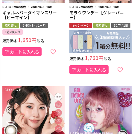
DIA14.5mm/着色13.7mm/BC8.6mm
DIA14.2mm/着色13.6mm/BC8.6mm
ギャルネバーダイマンスリー
モラクワンデー【グレーバニ
【ビーマイン】
ー】
取り寄せ
1MONTH / 1ヶ月
キャンペーン
取り寄せ
1DAY / 1日
1箱2枚入り
1,650
販売価格
税込
カートに入れる
1,760
販売価格
税込
カートに入れる