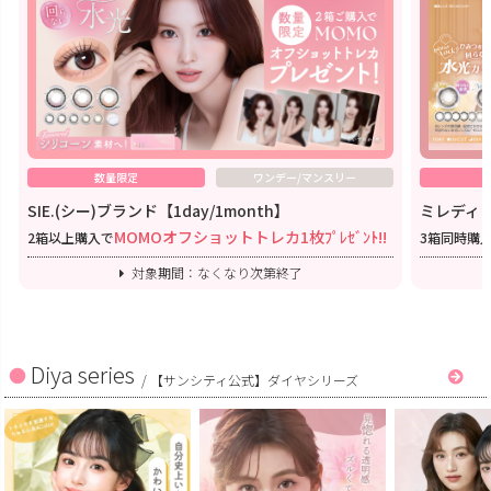
数量限定
ワンデー/マンスリー
SIE.(シー)ブランド【1day/1month】
ミレディワ
MOMOオフショットトレカ1枚ﾌﾟﾚｾﾞﾝﾄ!!
2箱以上購入で
3箱同時購
対象期間：なくなり次第終了
Diya series
/
【サンシティ公式】ダイヤシリーズ