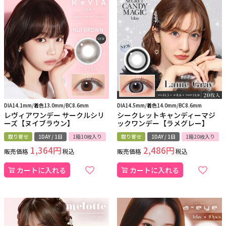
DIA14.1mm/着色13.0mm/BC8.6mm
DIA14.5mm/着色14.0mm/BC8.6mm
レヴィアワンデー サークルシリ
シークレットキャンディーマジ
ーズ【ヌイブラウン】
ックワンデー【ラメグレー】
取り寄せ
1DAY / 1日
1箱10枚入り
取り寄せ
1DAY / 1日
1箱20枚入り
1,364
2,486
販売価格
税込
販売価格
税込
カートに入れる
カートに入れる