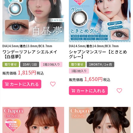
DIA14.5mm/着色13.8mm/BC8.7mm
DIA14.5mm/着色14.0mm/BC8.7mm
ワンデーリフレア シエルメイ
シャプンマンスリー【ときとめ
【白昼夢】
グレー】
取り寄せ
1DAY / 1日
1箱10枚入り
取り寄せ
1MONTH / 1ヶ月
1箱2枚入り
1,815
販売価格
税込
1,650
販売価格
税込
カートに入れる
カートに入れる