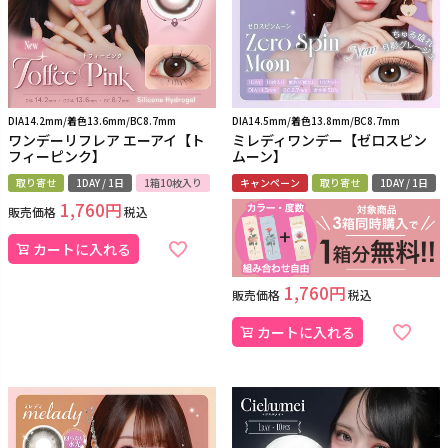
DIA14.2mm/着色13.6mm/BC8.7mm
DIA14.5mm/着色13.8mm/BC8.7mm
ワンデーリフレア エーアイ【ト
ミレディワンデー【ゼロスピン
フィーピンク】
ムーン】
取り寄せ
1DAY / 1日
1箱10枚入り
キャンペーン
取り寄せ
1DAY / 1日
1,760
販売価格
税込
カートに入れる
1,760
販売価格
税込
カートに入れる