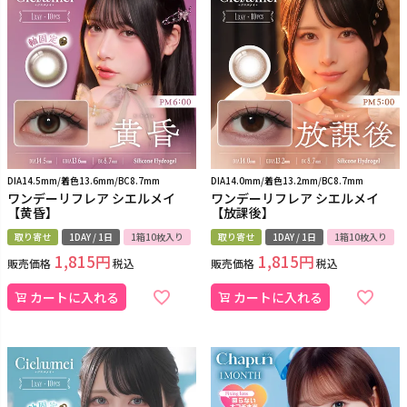
DIA14.5mm/着色13.6mm/BC8.7mm
DIA14.0mm/着色13.2mm/BC8.7mm
ワンデーリフレア シエルメイ
ワンデーリフレア シエルメイ
【黄昏】
【放課後】
取り寄せ
1DAY / 1日
1箱10枚入り
取り寄せ
1DAY / 1日
1箱10枚入り
1,815
1,815
販売価格
税込
販売価格
税込
カートに入れる
カートに入れる