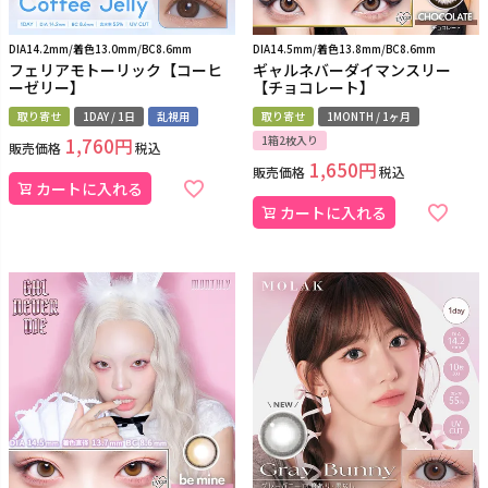
DIA14.2mm/着色13.0mm/BC8.6mm
DIA14.5mm/着色13.8mm/BC8.6mm
フェリアモトーリック【コーヒ
ギャルネバーダイマンスリー
ーゼリー】
【チョコレート】
取り寄せ
1DAY / 1日
乱視用
取り寄せ
1MONTH / 1ヶ月
1箱2枚入り
1,760
販売価格
税込
1,650
販売価格
税込
カートに入れる
カートに入れる