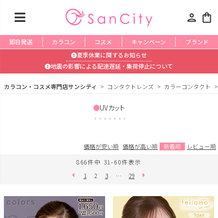
person
shopping_bag
即日発送
カラコン
コスメ
キャンペーン
ブランド
夏季休業に関するお知らせ
地震の影響による配達遅延・集荷停止について
カラコン・コスメ専門店サンシティ
コンタクトレンズ
カラーコンタクト
UVカット
価格が安い順
価格が高い順
新着順
レビュー順
866
件中
31
-
60
件表示
1
2
3
…
29