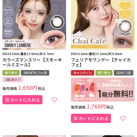
DIA14.5mm/着色13.6mm/BC8.7mm
DIA14.2mm/着色13.2mm/BC8.6mm
カラーズマンスリー【スモーキ
フェリアモワンデー【チャイカ
ールミエール】
フェ】
取り寄せ
1MONTH / 1ヶ月
キャンペーン
取り寄せ
1DAY / 1日
1箱2枚入り
1,650
販売価格
税込
カートに入れる
1,760
販売価格
税込
カートに入れる