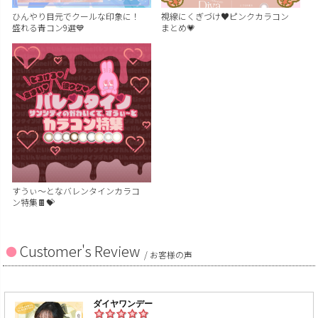
ひんやり目元でクールな印象に！
視線にくぎづけ♥ピンクカラコン
盛れる青コン9選💙
まとめ💗
すうぃ～となバレンタインカラコ
ン特集🍫💝
Customer's Review
/ お客様の声