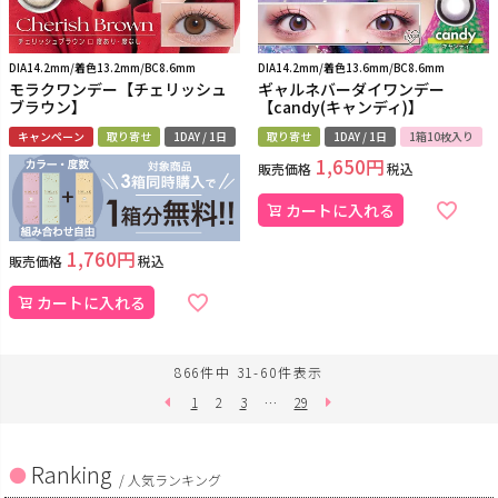
DIA14.2mm/着色13.2mm/BC8.6mm
DIA14.2mm/着色13.6mm/BC8.6mm
モラクワンデー【チェリッシュ
ギャルネバーダイワンデー
ブラウン】
【candy(キャンディ)】
キャンペーン
取り寄せ
1DAY / 1日
取り寄せ
1DAY / 1日
1箱10枚入り
1,650
販売価格
税込
カートに入れる
1,760
販売価格
税込
カートに入れる
866
件中
31
-
60
件表示
1
2
3
…
29
Ranking
/ 人気ランキング