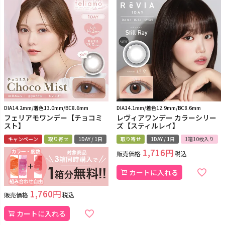
DIA14.2mm/着色13.0mm/BC8.6mm
DIA14.1mm/着色12.9mm/BC8.6mm
フェリアモワンデー【チョコミ
レヴィアワンデー カラーシリー
スト】
ズ【スティルレイ】
キャンペーン
取り寄せ
1DAY / 1日
取り寄せ
1DAY / 1日
1箱10枚入り
1,716
販売価格
税込
カートに入れる
1,760
販売価格
税込
カートに入れる