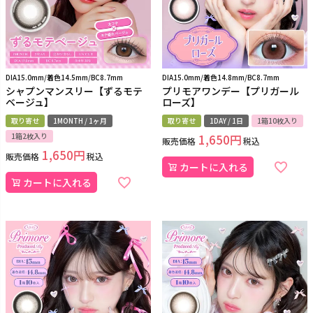
DIA15.0mm/着色14.5mm/BC8.7mm
DIA15.0mm/着色14.8mm/BC8.7mm
シャプンマンスリー【ずるモテ
プリモアワンデー【プリガール
ベージュ】
ローズ】
取り寄せ
1MONTH / 1ヶ月
取り寄せ
1DAY / 1日
1箱10枚入り
1箱2枚入り
1,650
販売価格
税込
1,650
販売価格
税込
カートに入れる
カートに入れる