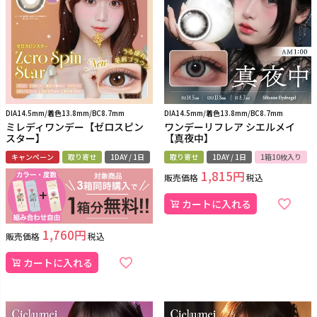
DIA14.5mm/着色13.8mm/BC8.7mm
DIA14.5mm/着色13.8mm/BC8.7mm
ミレディワンデー【ゼロスピン
ワンデーリフレア シエルメイ
スター】
【真夜中】
キャンペーン
取り寄せ
1DAY / 1日
取り寄せ
1DAY / 1日
1箱10枚入り
1,815
販売価格
税込
カートに入れる
1,760
販売価格
税込
カートに入れる