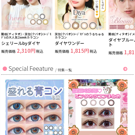
脆桃(チィタオ)・哭包(クバオ)ｲﾒｰｼﾞﾓ
哭包(クバオ)ｲﾒｰｼﾞﾓﾃﾞﾙのうるちゅる
脆桃(チィタオ)イ
ﾃﾞﾙの大人気2weekカラコン
カラコン
ダイヤブルー
シェリールbyダイヤ
ダイヤワンデー
ト
2,310
1,815
販売価格
税込
販売価格
税込
1,81
販売価格
Special Feeature
/
特集一覧