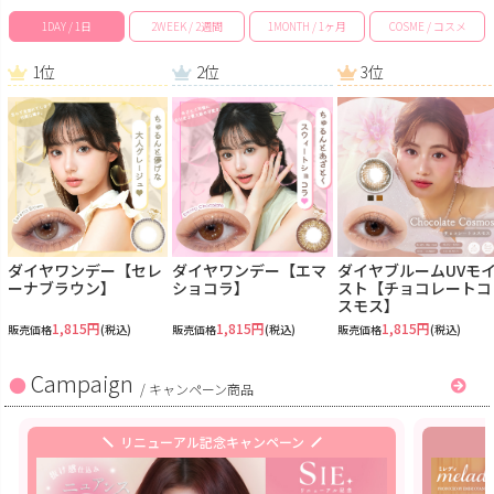
1DAY / 1日
2WEEK / 2週間
1MONTH / 1ヶ月
COSME / コスメ
1位
2位
3位
ダイヤワンデー【セレ
ダイヤワンデー【エマ
ダイヤブルームUVモ
ーナブラウン】
ショコラ】
スト【チョコレートコ
スモス】
1,815円
1,815円
1,815円
販売価格
(税込)
販売価格
(税込)
販売価格
(税込)
Campaign
/
キャンペーン商品
リニューアル記念キャンペーン