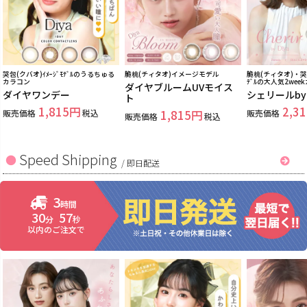
哭包(クバオ)ｲﾒｰｼﾞﾓﾃﾞﾙのうるちゅる
脆桃(チィタオ)イメージモデル
脆桃(チィタオ)・哭包
カラコン
ﾃﾞﾙの大人気2wee
ダイヤブルームUVモイス
ダイヤワンデー
シェリールb
ト
1,815
2,31
販売価格
税込
1,815
販売価格
販売価格
税込
Speed Shipping
/
即日配送
3
時間
30
55
分
秒
以内のご注文で