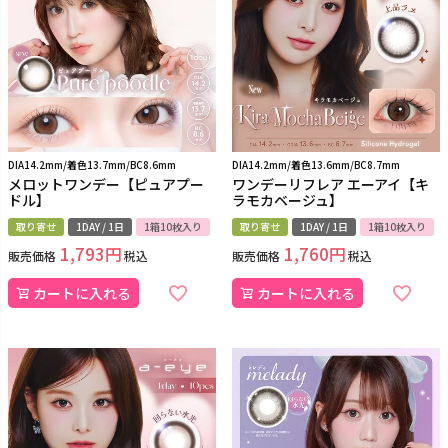
DIA14.2mm/着色13.7mm/BC8.6mm
DIA14.2mm/着色13.6mm/BC8.7mm
メロットワンデー【ピュアプー
ワンデーリフレア エーアイ【キ
ドル】
ラモカベージュ】
取り寄せ
1DAY / 1日
1箱10枚入り
取り寄せ
1DAY / 1日
1箱10枚入り
1,793
1,760
販売価格
税込
販売価格
税込
カートに入れる
カートに入れる