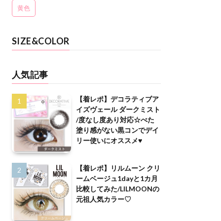
黄色
SIZE&COLOR
人気記事
【着レポ】デコラティブア
イズヴェール ダークミスト
/度なし度あり対応☆べた
塗り感がない黒コンでデイ
リー使いにオススメ♥
【着レポ】リルムーン クリ
ームベージュ1dayと1カ月
比較してみた/LILMOONの
元祖人気カラー♡