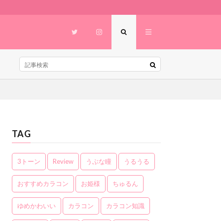
TAG
3トーン
Review
うぶな瞳
うるうる
おすすめカラコン
お姫様
ちゅるん
ゆめかわいい
カラコン
カラコン知識