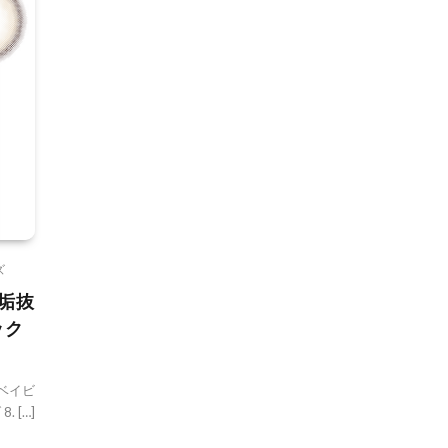
ズ
垢抜
ック
アベイビ
 […]