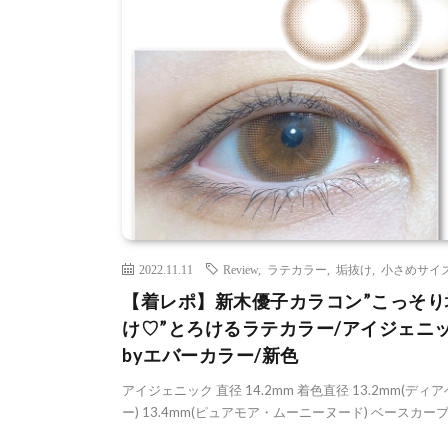
2022.11.11
Review
,
ラテカラー
,
垢抜け
,
小さめサイ
【着レポ】新木優子カラコン”こっそり
け♡”とろけるラテカラー/アイジェニ
byエバーカラー/新色
アイジェニック 直径 14.2mm 着色直径 13.2mm(ディ
ー) 13.4mm(ピュアモア・ムーニーヌード) ベースカーブ 8.