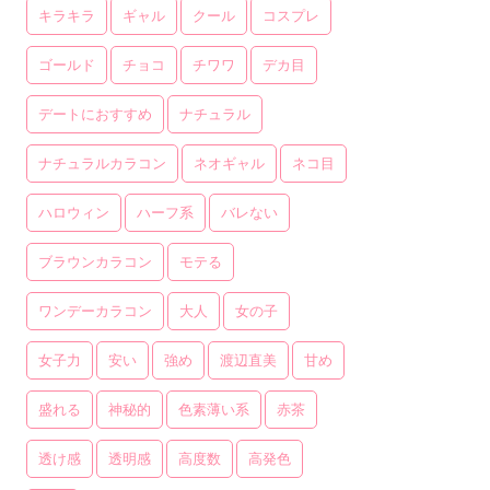
キラキラ
ギャル
クール
コスプレ
ゴールド
チョコ
チワワ
デカ目
デートにおすすめ
ナチュラル
ナチュラルカラコン
ネオギャル
ネコ目
ハロウィン
ハーフ系
バレない
ブラウンカラコン
モテる
ワンデーカラコン
大人
女の子
女子力
安い
強め
渡辺直美
甘め
盛れる
神秘的
色素薄い系
赤茶
透け感
透明感
高度数
高発色