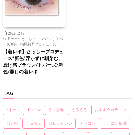
2022.12.19
Review
,
さっしー
,
トパーズ
,
トパ
ーズ新色
,
指原莉乃プロデュース
【着レポ】さっしープロデュ
ース”新色”浮かずに馴染む、
透け感ブラウン/トパーズ/新
色/黒目の着レポ
TAG
3トーン
Review
うぶな瞳
うるうる
おすすめカラコン
お姫様
ちゅるん
ゆめかわいい
カラコン
カラコン知識