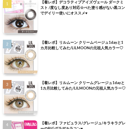
【着レポ】デコラティブアイズヴェール ダークミ
スト /度なし度あり対応☆べた塗り感がない黒コン
でデイリー使いにオススメ♥
【着レポ】リルムーン クリームベージュ1dayと1
カ月比較してみた/LILMOONの元祖人気カラー♡
【着レポ】リルムーン クリームグレージュ1dayと
1カ月比較してみた/LILMOONの元祖人気カラー♡
【着レポ】ファビュラス/グレージュ/キラキラグレ
ーのBIGグラデカラコン♥