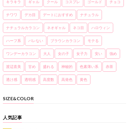
キラキラ
ギャル
クール
コスプレ
ゴールド
チョコ
チワワ
デカ目
デートにおすすめ
ナチュラル
ナチュラルカラコン
ネオギャル
ネコ目
ハロウィン
ハーフ系
バレない
ブラウンカラコン
モテる
ワンデーカラコン
大人
女の子
女子力
安い
強め
渡辺直美
甘め
盛れる
神秘的
色素薄い系
赤茶
透け感
透明感
高度数
高発色
黄色
SIZE&COLOR
人気記事