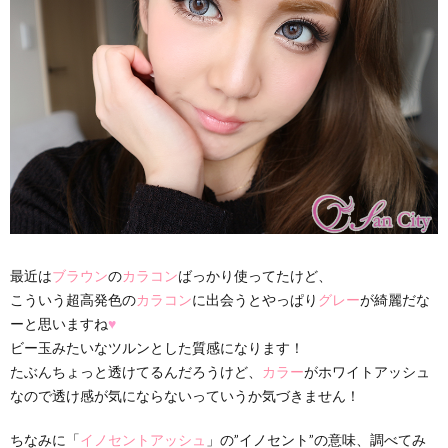
最近は
ブラウン
の
カラコン
ばっかり使ってたけど、
こういう超高発色の
カラコン
に出会うとやっぱり
グレー
が綺麗だな
ーと思いますね
♥
ビー玉みたいなツルンとした質感になります！
たぶんちょっと透けてるんだろうけど、
カラー
がホワイトアッシュ
なので透け感が気にならないっていうか気づきません！
ちなみに「
イノセントアッシュ
」の”イノセント”の意味、調べてみ