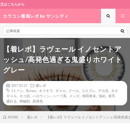
カラコン
カラコン着画レポ by サンシティ
【着レポ】ラヴェール イノセントア
ッシュ/高発色過ぎる鬼盛りホワイト
グレー
2017.03.23
着レポ
3トーン
,
Review
,
キラキラ
,
ギャル
,
クール
,
コスプレ
,
デカ目
,
ネオ
ギャル
,
ネコ目
,
ハロウィン
,
ハーフ系
,
メンズ
,
倖田來未
,
強め
,
派手
,
盛れる
,
神秘的
,
高発色
着レポ
【着レポ】ラヴェール イノセントアッシュ/高発色過
HOME