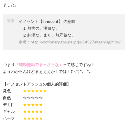
ました。
イノセント【innocent】 の意味
１ 無実の。潔白な。
２ 純潔な。また、無邪気な。
参考：http://dictionary.goo.ne.jp/jn/14527/meaning/m0u/
つまり
『純粋無垢でまっさらな』
って感じですね！
ようわからんけどまぁええか！では！(´▽`) ‘`,、’`,、
【イノセントアッシュの個人的評価】
発色
★★★★★★
自然 ☆☆☆☆☆
デカ目
★★★★★
ギャル
★★★★★
ハーフ
★★★★★