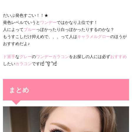
だいぶ発色すごい！！★
発色レベルでいうと
ワンデー
ではかなり上位です！
人によって
ブルー
っぽかったり白っぽかったりするのかな？
もうすこしだけ抑えめで、、、って人は
キャラメルグロー
のほうが
おすすめだよ♪
ド派手
な
グレー
の
ワンデーカラコン
をお探しの人には必ず
おすすめ
したい
カラコン
です(☝ ՞ਊ ՞)☝
まとめ