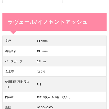
ラヴェール/イノセントアッシュ
直径
14.4mm
着色直径
13.8mm
ベースカーブ
8.9mm
含水率
42.5%
使用期限(開封後よ
1日
り)
内容量
1箱10枚入り/1箱30枚入り
度数
±0.00~-8.00