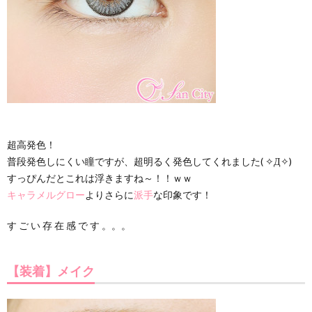
超高発色！
普段発色しにくい瞳ですが、超明るく発色してくれました( ✧Д✧)
すっぴんだとこれは浮きますね～！！ｗｗ
キャラメルグロー
よりさらに
派手
な印象です！
す ご い 存 在 感 で す 。。。
【装着】メイク