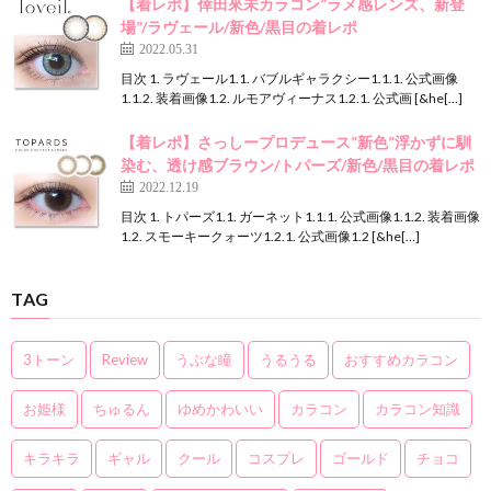
【着レポ】倖田來未カラコン”ラメ感レンズ、新登
場”/ラヴェール/新色/黒目の着レポ
2022.05.31
目次 1. ラヴェール1.1. バブルギャラクシー1.1.1. 公式画像
1.1.2. 装着画像1.2. ルモアヴィーナス1.2.1. 公式画 [&he[…]
【着レポ】さっしープロデュース”新色”浮かずに馴
染む、透け感ブラウン/トパーズ/新色/黒目の着レポ
2022.12.19
目次 1. トパーズ1.1. ガーネット1.1.1. 公式画像1.1.2. 装着画像
1.2. スモーキークォーツ1.2.1. 公式画像1.2 [&he[…]
TAG
3トーン
Review
うぶな瞳
うるうる
おすすめカラコン
お姫様
ちゅるん
ゆめかわいい
カラコン
カラコン知識
キラキラ
ギャル
クール
コスプレ
ゴールド
チョコ