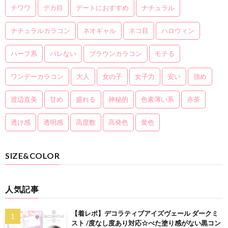
チワワ
デカ目
デートにおすすめ
ナチュラル
ナチュラルカラコン
ネオギャル
ネコ目
ハロウィン
ハーフ系
バレない
ブラウンカラコン
モテる
ワンデーカラコン
大人
女の子
女子力
安い
強め
渡辺直美
甘め
盛れる
神秘的
色素薄い系
赤茶
透け感
透明感
高度数
高発色
黄色
SIZE&COLOR
人気記事
【着レポ】デコラティブアイズヴェール ダークミ
スト /度なし度あり対応☆べた塗り感がない黒コン