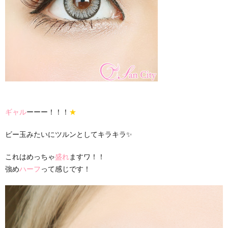
ギャル
ーーー！！！
★
ビー玉みたいにツルンとしてキラキラ✨
これはめっちゃ
盛れ
ますワ！！
強め
ハーフ
って感じです！