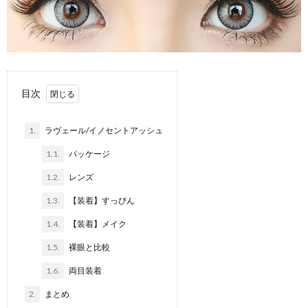
目次
1.
ラヴェール/イノセントアッシュ
1.1.
パッケージ
1.2.
レンズ
1.3.
【装着】すっぴん
1.4.
【装着】メイク
1.5.
裸眼と比較
1.6.
両目装着
2.
まとめ