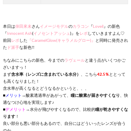
本日は
倖田來未
さん
イメージモデル
の
カラコン
『
Loveil
』の新色
『
Innocent Ash
(
イノセントアッシュ
)』を
レポ
していきますよん♡
前回
レポ
した
『CaramelGlow(キャラメルグロー)』
と同時に発売され
た
ド派手
な新色!!
ちなみにこちらの新色、今までの
ラヴェール
と違う点がいくつかご
ざいますっ！
まず
含水率（レンズに含まれている水分）
、こちら
42.5％
ととって
も高くなりました！
含水率が高くなるとどうなるかというと、、、
■
メリット
→酸素透過率があがって、
瞳に酸素が届きやすくなり
、快
適なつけ心地を実現します♪
■
デメリット
→水分が飛びやすくなるので、比較的
瞳が乾きやすくな
ります
！
良い部分も悪い部分もあるので、自分にはどういったレンズが合う
のか