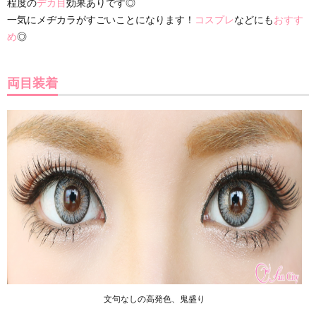
程度の
デカ目
効果ありです◎
一気にメヂカラがすごいことになります！
コスプレ
などにも
おすす
め
◎
両目装着
文句なしの高発色、鬼盛り