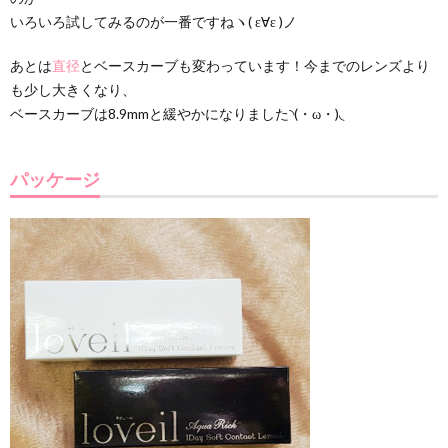
いろいろ試してみるのが一番ですねヽ( ε∀ε )ノ
あとは
直径
とベースカーブも変わっています！今までのレンズより
も少し大きくなり、
ベースカーブは8.9mmと緩やかになりました◝(・ω・)◟
パッケージ