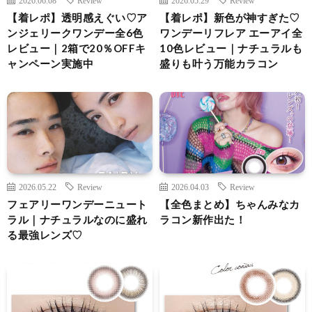
【着レポ】透明感えぐい♡ア
【着レポ】新色が神すぎた♡
ンジェリークワンデー全6色
ワンデーリフレア エーアイ全
レビュー｜2箱で20％OFFキ
10色レビュー｜ナチュラルも
ャンペーン実施中
盛りも叶う万能カラコン
2026.05.22
Review
2026.04.03
Review
フェアリーワンデーニュート
【全色まとめ】ちゃんみなカ
ラル｜ナチュラルなのに盛れ
ラコン新作出た！
る最強レンズ♡