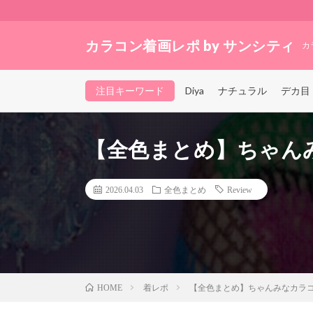
カラコン着画レポ by サンシティ
カ
注目キーワード
Diya
ナチュラル
デカ目
【全色まとめ】ちゃん
2026.04.03
全色まとめ
Review
着レポ
【全色まとめ】ちゃんみなカラ
HOME