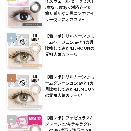
イズヴェール ダークミスト
/度なし度あり対応☆べた
塗り感がない黒コンでデイ
リー使いにオススメ♥
【着レポ】リルムーン クリ
ームベージュ1dayと1カ月
比較してみた/LILMOONの
元祖人気カラー♡
【着レポ】リルムーン クリ
ームグレージュ1dayと1カ
月比較してみた/LILMOON
の元祖人気カラー♡
【着レポ】ファビュラス/
グレージュ/キラキラグレ
ーのBIGグラデカラコン♥