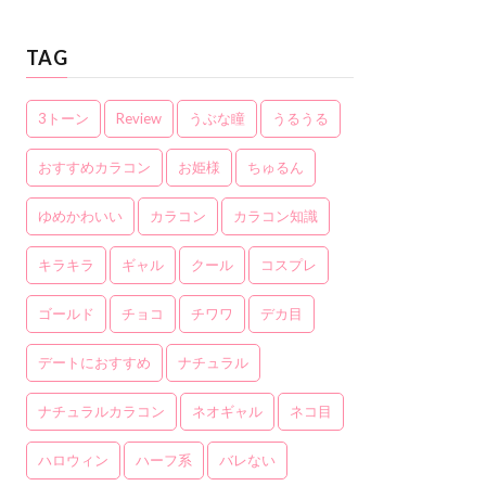
TAG
3トーン
Review
うぶな瞳
うるうる
おすすめカラコン
お姫様
ちゅるん
ゆめかわいい
カラコン
カラコン知識
キラキラ
ギャル
クール
コスプレ
ゴールド
チョコ
チワワ
デカ目
デートにおすすめ
ナチュラル
ナチュラルカラコン
ネオギャル
ネコ目
ハロウィン
ハーフ系
バレない