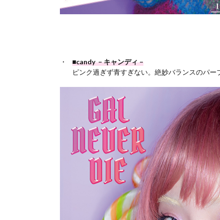
■candy – キャンディ –
ピンク過ぎず青すぎない。絶妙バランスのパー