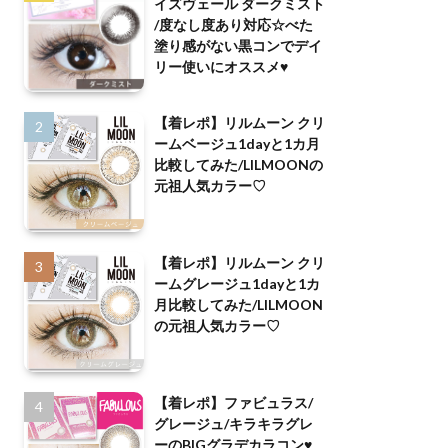
イズヴェール ダークミスト
/度なし度あり対応☆べた
塗り感がない黒コンでデイ
リー使いにオススメ♥
【着レポ】リルムーン クリ
ームベージュ1dayと1カ月
比較してみた/LILMOONの
元祖人気カラー♡
【着レポ】リルムーン クリ
ームグレージュ1dayと1カ
月比較してみた/LILMOON
の元祖人気カラー♡
【着レポ】ファビュラス/
グレージュ/キラキラグレ
ーのBIGグラデカラコン♥