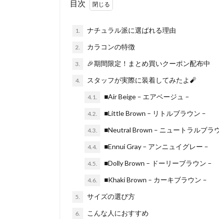
目次
ナチュラル派に選ばれる理由
1.
カラコンの特徴
2.
🎉期間限定！まとめ買いクーポン配布中
3.
スタッフが実際に装着してみたよ🧨
4.
■Air Beige – エアベージュ –
4.1.
■Little Brown – リトルブラウン –
4.2.
■Neutral Brown – ニュートラルブラ
4.3.
■Ennui Gray – アンニュイグレー –
4.4.
■Dolly Brown – ドーリーブラウン –
4.5.
■Khaki Brown – カーキブラウン –
4.6.
サイズの選び方
5.
こんな人におすすめ
6.