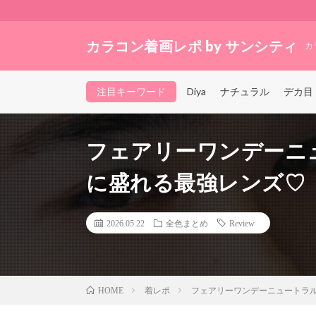
カラコン着画レポ by サンシティ
カ
注目キーワード
Diya
ナチュラル
デカ目
フェアリーワンデーニ
に盛れる最強レンズ♡
2026.05.22
全色まとめ
Review
着レポ
フェアリーワンデーニュートラ
HOME