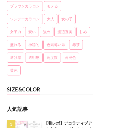
ブラウンカラコン
モテる
ワンデーカラコン
大人
女の子
女子力
安い
強め
渡辺直美
甘め
盛れる
神秘的
色素薄い系
赤茶
透け感
透明感
高度数
高発色
黄色
SIZE&COLOR
人気記事
【着レポ】デコラティブア