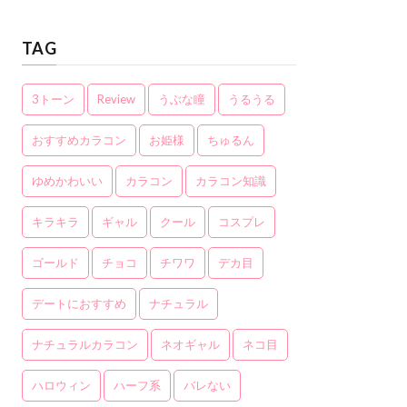
TAG
3トーン
Review
うぶな瞳
うるうる
おすすめカラコン
お姫様
ちゅるん
ゆめかわいい
カラコン
カラコン知識
キラキラ
ギャル
クール
コスプレ
ゴールド
チョコ
チワワ
デカ目
デートにおすすめ
ナチュラル
ナチュラルカラコン
ネオギャル
ネコ目
ハロウィン
ハーフ系
バレない