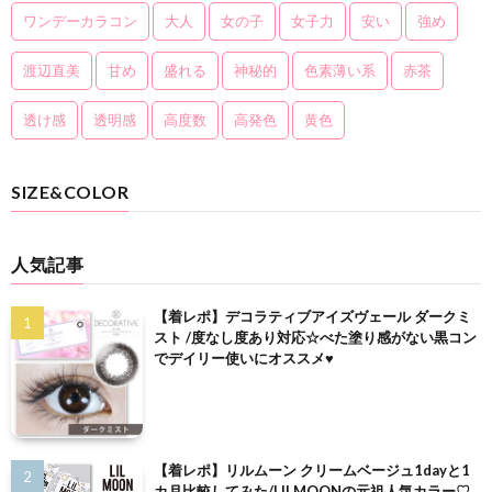
ワンデーカラコン
大人
女の子
女子力
安い
強め
渡辺直美
甘め
盛れる
神秘的
色素薄い系
赤茶
透け感
透明感
高度数
高発色
黄色
SIZE&COLOR
人気記事
【着レポ】デコラティブアイズヴェール ダークミ
スト /度なし度あり対応☆べた塗り感がない黒コン
でデイリー使いにオススメ♥
【着レポ】リルムーン クリームベージュ1dayと1
カ月比較してみた/LILMOONの元祖人気カラー♡