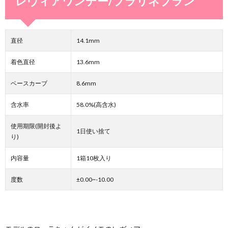
レヴィアワンデー/プラリネブラン
直径
14.1mm
着色直径
13.6mm
ベースカーブ
8.6mm
含水率
58.0%(高含水)
使用期限(開封後よ
1日使い捨て
り)
内容量
1箱10枚入り
度数
±0.00~-10.00