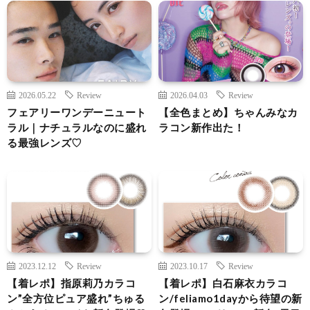
2026.05.22
Review
2026.04.03
Review
フェアリーワンデーニュート
【全色まとめ】ちゃんみなカ
ラル｜ナチュラルなのに盛れ
ラコン新作出た！
る最強レンズ♡
2023.12.12
Review
2023.10.17
Review
【着レポ】指原莉乃カラコ
【着レポ】白石麻衣カラコ
ン”全方位ピュア盛れ”ちゅる
ン/feliamo1dayから待望の新