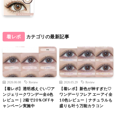
着レポ
カテゴリの最新記事
2026.06.08
Review
2026.05.29
Review
【着レポ】透明感えぐい♡ア
【着レポ】新色が神すぎた♡
ンジェリークワンデー全6色
ワンデーリフレア エーアイ全
レビュー｜2箱で20％OFFキ
10色レビュー｜ナチュラルも
ャンペーン実施中
盛りも叶う万能カラコン