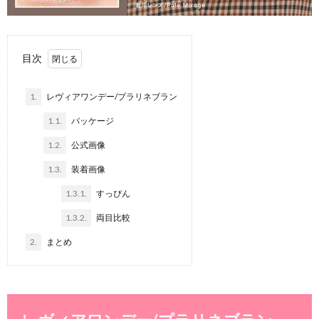
目次
1.
レヴィアワンデー/プラリネブラン
1.1.
パッケージ
1.2.
公式画像
1.3.
装着画像
1.3.1.
すっぴん
1.3.2.
両目比較
2.
まとめ