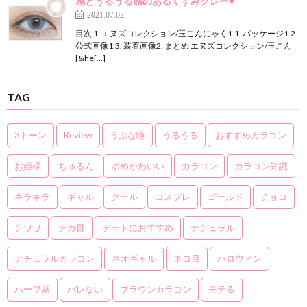
感とうるうる感のあるくすみグレー♥
2021.07.02
目次 1. エヌズコレクション/玉こんにゃく1.1. パッケージ1.2.
公式画像1.3. 装着画像2. まとめ エヌズコレクション/玉こん
[&he[…]
TAG
3トーン
Review
うぶな瞳
うるうる
おすすめカラコン
お姫様
ちゅるん
ゆめかわいい
カラコン
カラコン知識
キラキラ
ギャル
クール
コスプレ
ゴールド
チョコ
チワワ
デカ目
デートにおすすめ
ナチュラル
ナチュラルカラコン
ネオギャル
ネコ目
ハロウィン
ハーフ系
バレない
ブラウンカラコン
モテる