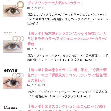
ヴィアワンデーの人気No.1カラー！
2021.05.11
目次 1. レヴィアワンデー/ペールミラージュ1.1. パッケージ
1.2. 公式画像1.3. 装着画像2. まとめ レヴィアワンデー/ペール
[&he[…]
【着レポ】新木優子カラコン”こっそり垢抜け♡”と
ろけるラテカラー/アイジェニックbyエバーカラー/
新色
2022.11.11
目次 1. アイジェニック1.1. ピュアモア1.1.1. 公式画像1.1.2. 装
着画像1.2. ムーニーヌード1.2.1. 公式画像1. [&he[…]
【着レポ】松本恵奈カラコン”瞳、彩る。”今回の新
色のテーマは「裸眼風カラコン」/アンヴィ/新色/黒
目の着レポ
2023.07.19
目次 1. アンヴィ1.1. ウォーターモカベージュ1.1.1. 公式画像
1.1.2. 装着画像1.2. マルーンブラック1. [&he[…]
【着レポ】エヌズコレクション 玉こんにゃく/透け