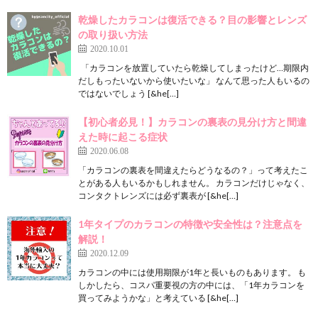
乾燥したカラコンは復活できる？目の影響とレンズ
の取り扱い方法
2020.10.01
「カラコンを放置していたら乾燥してしまったけど…期限内
だしもったいないから使いたいな」 なんて思った人もいるの
ではないでしょう [&he[…]
【初心者必見！】カラコンの裏表の見分け方と間違
えた時に起こる症状
2020.06.08
「カラコンの裏表を間違えたらどうなるの？」って考えたこ
とがある人もいるかもしれません。 カラコンだけじゃなく、
コンタクトレンズには必ず裏表が [&he[…]
1年タイプのカラコンの特徴や安全性は？注意点を
解説！
2020.12.09
カラコンの中には使用期限が1年と長いものもあります。 も
しかしたら、コスパ重要視の方の中には、「1年カラコンを
買ってみようかな」と考えている [&he[…]