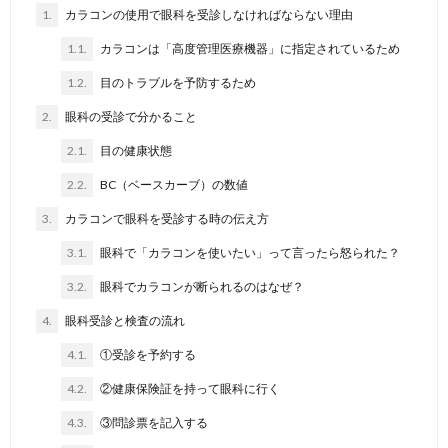
1.
カラコンの使用で眼科を受診しなければならない理由
1.1.
カラコンは「高度管理医療機器」に指定されているため
1.2.
目のトラブルを予防するため
2.
眼科の受診で分かること
2.1.
目の健康状態
2.2.
BC（ベースカーブ）の数値
3.
カラコンで眼科を受診する時の伝え方
3.1.
眼科で「カラコンを使いたい」って言ったら怒られた？
3.2.
眼科でカラコンが断られるのはなぜ？
4.
眼科受診と検査の流れ
4.1.
①受診を予約する
4.2.
②健康保険証を持って眼科に行く
4.3.
③問診票を記入する