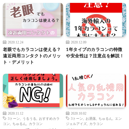
2020.12.24
2020.12.09
老眼でもカラコンは使える？
1年タイプのカラコンの特徴
遠近両用コンタクトのメリッ
や安全性は？注意点を解説！
ト・デメリット
2020.11.12
2020.10.02
3トーン
,
うるうる
,
おすすめカラ
3トーン
,
お洒落
,
ちゅるん
,
エン
コン
,
ちゅるん
,
カラコン
ジェルアイズ
,
カラコン