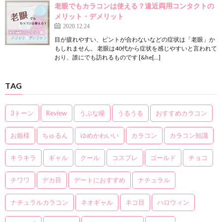
老眼でもカラコンは使える？遠近両用コンタクトの
メリット・デメリット
2020.12.24
目が疲れやすい、ピントが合わないなどの症状は「老眼」か
もしれません。 老眼は40代から症状を感じやすいと言われて
おり、誰にでも訪れるものです [&he[…]
TAG
3トーン
Review
うぶな瞳
うるうる
おすすめカラコン
お姫様
ちゅるん
ゆめかわいい
カラコン
カラコン知識
キラキラ
ギャル
クール
コスプレ
ゴールド
チョコ
チワワ
デカ目
デートにおすすめ
ナチュラル
ナチュラルカラコン
ネオギャル
ネコ目
ハロウィン