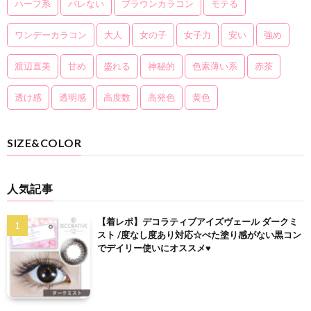
ハーフ系
バレない
ブラウンカラコン
モテる
ワンデーカラコン
大人
女の子
女子力
安い
強め
渡辺直美
甘め
盛れる
神秘的
色素薄い系
赤茶
透け感
透明感
高度数
高発色
黄色
SIZE&COLOR
人気記事
【着レポ】デコラティブアイズヴェール ダークミ
スト /度なし度あり対応☆べた塗り感がない黒コン
でデイリー使いにオススメ♥