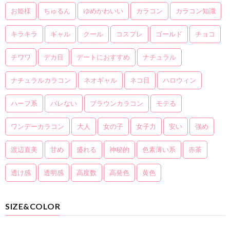
お姫様
ちゅるん
ゆめかわいい
カラコン
カラコン知識
キラキラ
ギャル
クール
コスプレ
ゴールド
チョコ
チワワ
デカ目
デートにおすすめ
ナチュラル
ナチュラルカラコン
ネオギャル
ネコ目
ハロウィン
ハーフ系
バレない
ブラウンカラコン
モテる
ワンデーカラコン
大人
女の子
女子力
安い
強め
渡辺直美
甘め
盛れる
神秘的
色素薄い系
赤茶
透け感
透明感
高度数
高発色
黄色
SIZE&COLOR