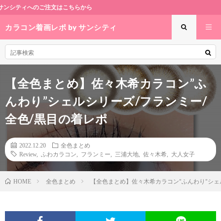
こちらから
カラコン着画レポ by サンシティ
【全色まとめ】佐々木希カラコン”ふ
んわり”シェルシリーズ/フランミー/
全色/黒目の着レポ
2022.12.20
全色まとめ
Review
,
ふわカラコン
,
フランミー
,
三浦大地
,
佐々木希
,
大人女子
全色まとめ
【全色まとめ】佐々木希カラコン”ふんわり”シェ
HOME