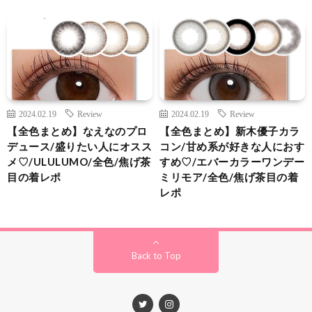
2024.02.19
Review
2024.02.19
Review
【全色まとめ】なえなのプロ
【全色まとめ】新木優子カラ
デュース/盛りたい人にオスス
コン/甘め系が好きな人におす
メ♡/ULULUMO/全色/焦げ茶
すめ♡/エバーカラーワンデー
目の着レポ
ミリモア/全色/焦げ茶目の着
レポ
Back to Top