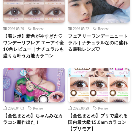
2026.05.29
Review
2026.05.22
Review
【着レポ】新色が神すぎた♡
フェアリーワンデーニュート
ワンデーリフレア エーアイ全
ラル｜ナチュラルなのに盛れ
10色レビュー｜ナチュラルも
る最強レンズ♡
盛りも叶う万能カラコン
2026.04.03
Review
2025.08.29
Review
【全色まとめ】ちゃんみなカ
【全色まとめ】プリで盛れる
ラコン新作出た！
国内最大級15.0mmカラコン
【プリモア】