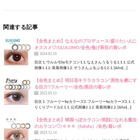
関連する記事
【全色まとめ】なえなのプロデュース/盛りたい人に
オススメ♡/ULULUMO/全色/焦げ茶目の着レポ
2024.02.19
目次 1. ウルルモbyモテコン1.1. なえさんうるうる1.1.1. 公式
画像1.1.2. 装着画像1.2. ぞうさんぷるぷる1.2.1. [&he[…]
【全色まとめ】明日花キララカラコン”異性を虜にす
る目力”/フルーリー/全色/黒目の着レポ
2022.05.13
目次 1. フルーリーbyカラーズ2. フルーリーbyカラーズ2.1. く
りくりプードル2.1.1. 公式画像2.1.2. 装着画像2.2. [&he[…]
【全色まとめ】韓国っぽカラコン/笑顔になれる魔法
のカラコン♡/ㅎㅎㅎ（fufufu）/全色/着レポ
2023.12.14