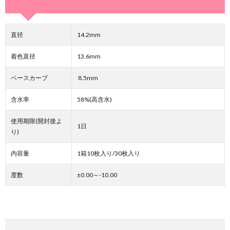
直径
14.2mm
着色直径
13.6mm
ベースカーブ
8.5mm
含水率
58%(高含水)
使用期限(開封後よ
1日
り)
内容量
1箱10枚入り/30枚入り
度数
±0.00～-10.00