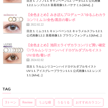
目次 1. フフフ1.1. キャンペーン1.2. ソーダ1.2.1. 公式画像
1.2.2. レンズ1.2.3. 装着画像1.3. バナナミル [&he[…]
【全色まとめ】みきぽんプロデュース”ゆるふわカラ
コン”/ミムコ/全色/黒目の着レポ
2022.02.22
目次 1. ミムコ1.1. キャンペーン1.2. キャラメルスフレ1.2.1.
公式画像1.2.2. 装着画像1.3. ブラウンフォンデュ1 [&he[…]
【全色まとめ】池田エライザカラコン/リピ買い確定
♡/ラルムシリコーンハイドロゲルダブルモイスト
UV/全色/着レポ
2024.02.02
目次 1. ラルムシリコーンハイドロゲルダブルモイスト
UV 1.1. アイスグレーブラウン1.1.1. 公式画像1.1.2. レンズ
1.1. [&he[…]
TAG
3トーン
Review
うぶな瞳
うるうる
おすすめカラコン