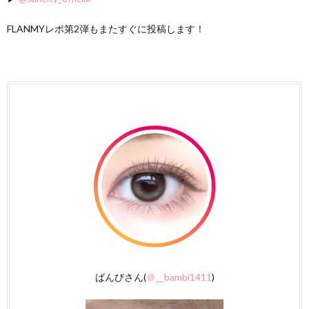
FLANMYレポ第2弾もまたすぐに投稿します！
ばんびさん(
＠__bambi1411
)