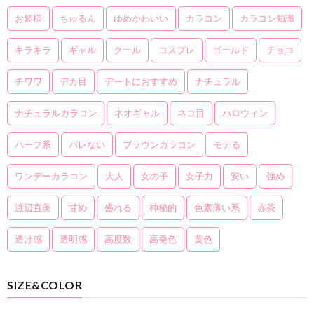
お姫様
ちゅるん
ゆめかわいい
カラコン
カラコン知識
キラキラ
ギャル
クール
コスプレ
ゴールド
チョコ
チワワ
デカ目
デートにおすすめ
ナチュラル
ナチュラルカラコン
ネオギャル
ネコ目
ハロウィン
ハーフ系
バレない
ブラウンカラコン
モテる
ワンデーカラコン
大人
女の子
女子力
安い
強め
渡辺直美
甘め
盛れる
神秘的
色素薄い系
赤茶
透け感
透明感
高度数
高発色
黄色
SIZE&COLOR