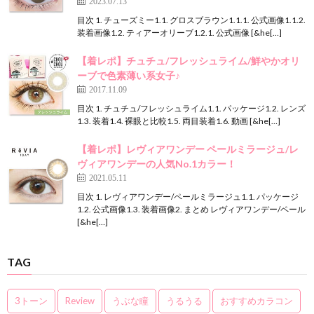
2023.07.13
目次 1. チューズミー1.1. グロスブラウン1.1.1. 公式画像1.1.2.
装着画像1.2. ティアーオリーブ1.2.1. 公式画像 [&he[…]
【着レポ】チュチュ/フレッシュライム/鮮やかオリ
ーブで色素薄い系女子♪
2017.11.09
目次 1. チュチュ/フレッシュライム1.1. パッケージ1.2. レンズ
1.3. 装着1.4. 裸眼と比較1.5. 両目装着1.6. 動画 [&he[…]
【着レポ】レヴィアワンデー ペールミラージュ/レ
ヴィアワンデーの人気No.1カラー！
2021.05.11
目次 1. レヴィアワンデー/ペールミラージュ1.1. パッケージ
1.2. 公式画像1.3. 装着画像2. まとめ レヴィアワンデー/ペール
[&he[…]
TAG
3トーン
Review
うぶな瞳
うるうる
おすすめカラコン