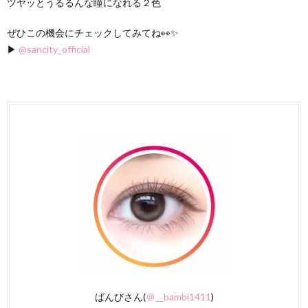
ツヤッとうるるんな瞳になれる２色
ぜひこの機会にチェックしてみてね👀✨
▶︎
@sancity_official
ばんびさん(
＠__bambi1411
)