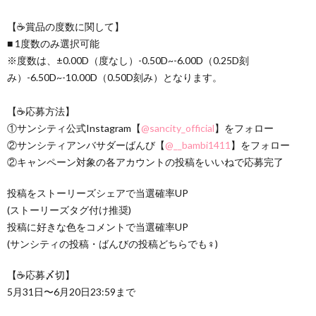
【☕️賞品の度数に関して】
■ 1度数のみ選択可能
※度数は、±0.00D（度なし）-0.50D~-6.00D（0.25D刻
み）-6.50D~-10.00D（0.50D刻み）となります。
【☕️応募方法】
①サンシティ公式Instagram【
@sancity_official
】をフォロー
②サンシティアンバサダーばんび【
@__bambi1411
】をフォロー
②キャンペーン対象の各アカウントの投稿をいいねで応募完了
投稿をストーリーズシェアで当選確率UP
(ストーリーズタグ付け推奨)
投稿に好きな色をコメントで当選確率UP
(サンシティの投稿・ばんびの投稿どちらでも‍♀️)
【☕️応募〆切】
5月31日〜6月20日23:59まで