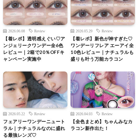
2026.06.08
Review
2026.05.29
Review
【着レポ】透明感えぐい♡ア
【着レポ】新色が神すぎた♡
ンジェリークワンデー全6色
ワンデーリフレア エーアイ全
レビュー｜2箱で20％OFFキ
10色レビュー｜ナチュラルも
ャンペーン実施中
盛りも叶う万能カラコン
2026.05.22
Review
2026.04.03
Review
フェアリーワンデーニュート
【全色まとめ】ちゃんみなカ
ラル｜ナチュラルなのに盛れ
ラコン新作出た！
る最強レンズ♡