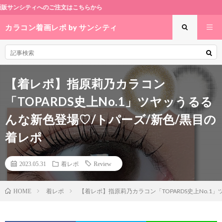
注文はこちらから
カラコン着画レポ by サンシティ
【着レポ】指原莉乃カラコン
「TOPARDS史上No.1」ツヤッうるる
んな新色登場♡/トパーズ/新色/黒目の
着レポ
2023.05.31
着レポ
Review
着レポ
【着レポ】指原莉乃カラコン「TOPARDS史上No.1
HOME