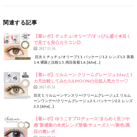
関連する記事
【着レポ】チュチュ/オリーブ/すっぴん盛り★近く
で見ても安心カラコン◎
2017.11.16
目次 1. チュチュ/オリーブ1.1. パッケージ1.2. レンズ1.3. 装着
1.4. 裸眼と比較1.5. 両目装着1.6. [&he[…]
【着レポ】リルムーン クリームグレージュ1dayと1
カ月比較してみた/LILMOONの元祖人気カラー♡
2017.05.31
目次 1. リルムーンマンスリー/クリームグレージュ2. リルム
ーンワンデー/クリームグレージュ2.1. パッケージ2.2. レンズ
2.3. [&he[…]
【着レポ】ゆうこすプロデュース”きらめく生ツや
感”新感覚の水光レンズ登場/チューズミー/新色/黒
目の着レポ