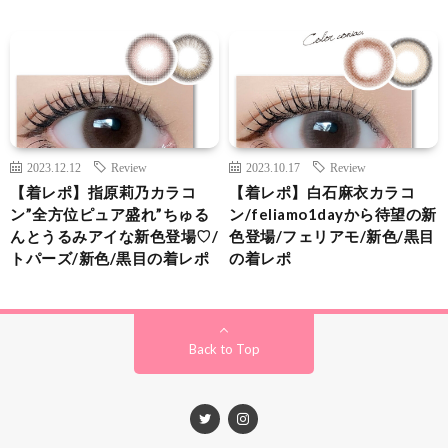
2023.12.12
Review
2023.10.17
Review
【着レポ】指原莉乃カラコ
【着レポ】白石麻衣カラコ
ン”全方位ピュア盛れ”ちゅる
ン/feliamo1dayから待望の新
んとうるみアイな新色登場♡/
色登場/フェリアモ/新色/黒目
トパーズ/新色/黒目の着レポ
の着レポ
Back to Top