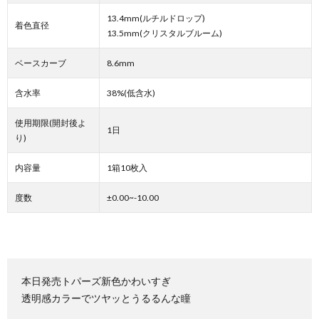
13.4mm(ルチルドロップ)
着色直径
13.5mm(クリスタルブルーム)
ベースカーブ
8.6mm
含水率
38%(低含水)
使用期限(開封後よ
1日
り)
内容量
1箱10枚入
度数
±0.00~-10.00
本日発売トパーズ新色かわいすぎ
透明感カラーでツヤッとうるるんな瞳