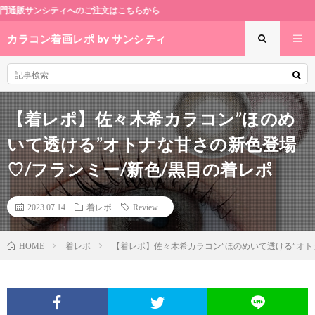
へのご注文はこちらから
カラコン着画レポ by サンシティ
【着レポ】佐々木希カラコン”ほのめ
いて透ける”オトナな甘さの新色登場
♡/フランミー/新色/黒目の着レポ
2023.07.14
着レポ
Review
着レポ
【着レポ】佐々木希カラコン”ほのめいて透ける”オト
HOME