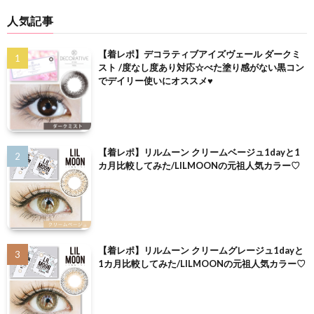
人気記事
【着レポ】デコラティブアイズヴェール ダークミ
スト /度なし度あり対応☆べた塗り感がない黒コン
でデイリー使いにオススメ♥
【着レポ】リルムーン クリームベージュ1dayと1
カ月比較してみた/LILMOONの元祖人気カラー♡
【着レポ】リルムーン クリームグレージュ1dayと
1カ月比較してみた/LILMOONの元祖人気カラー♡