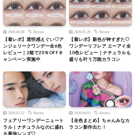
2026.06.08
Review
2026.05.29
Review
【着レポ】透明感えぐい♡ア
【着レポ】新色が神すぎた♡
ンジェリークワンデー全6色
ワンデーリフレア エーアイ全
レビュー｜2箱で20％OFFキ
10色レビュー｜ナチュラルも
ャンペーン実施中
盛りも叶う万能カラコン
2026.05.22
Review
2026.04.03
Review
フェアリーワンデーニュート
【全色まとめ】ちゃんみなカ
ラル｜ナチュラルなのに盛れ
ラコン新作出た！
る最強レンズ♡