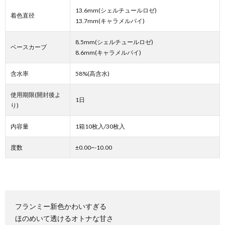
13.6mm(シェルチュールロゼ)
着色直径
13.7mm(キャラメルパイ)
8.5mm(シェルチュールロゼ)
ベースカーブ
8.6mm(キャラメルパイ)
含水率
58%(高含水)
使用期限(開封後よ
1日
り)
内容量
1箱10枚入/30枚入
度数
±0.00~-10.00
フランミー新色かわいすぎる
ほのめいて透けるオトナな甘さ