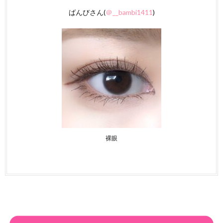
ばんびさん(
＠__bambi1411
)
裸眼