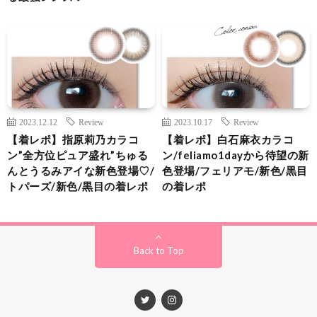
2023.12.12
Review
2023.10.17
Review
【着レポ】指原莉乃カラコ
【着レポ】白石麻衣カラコ
ン”全方位ピュア盛れ”ちゅる
ン/feliamo1dayから待望の新
んとうるみアイな新色登場♡/
色登場/フェリアモ/新色/黒目
トパーズ/新色/黒目の着レポ
の着レポ
Back to Top