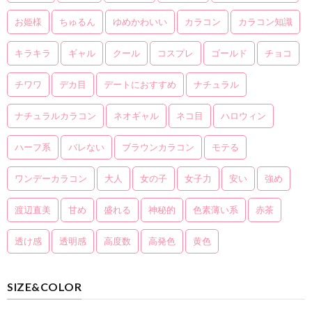
お姫様
ちゅるん
ゆめかわいい
カラコン
カラコン知識
キラキラ
ギャル
クール
コスプレ
ゴールド
チョコ
チワワ
デカ目
デートにおすすめ
ナチュラル
ナチュラルカラコン
ネオギャル
ネコ目
ハロウィン
ハーフ系
バレない
ブラウンカラコン
モテる
ワンデーカラコン
大人
女の子
女子力
安い
強め
渡辺直美
甘め
盛れる
神秘的
色素薄い系
赤茶
透け感
透明感
高度数
高発色
黄色
SIZE&COLOR