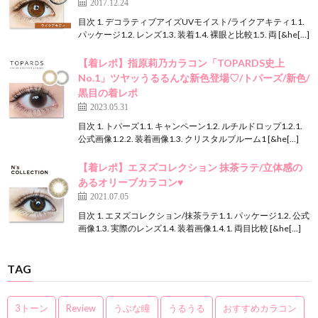
2017.12.24
目次 1. デコラティブアイズUVモイスト/ライクアキティ1.1.
パッケージ1.2. レンズ1.3. 装着1.4. 裸眼と比較1.5. 両 [&he[…]
【着レポ】指原莉乃カラコン「TOPARDS史上
No.1」ツヤッうるるんな新色登場♡/トパーズ/新色/
黒目の着レポ
2023.05.31
目次 1. トパーズ1.1. キャンペーン1.2. ルチルドロップ1.2.1.
公式画像1.2.2. 装着画像1.3. クリスタルブルーム1 [&he[…]
【着レポ】エヌズコレクション 抹茶ラテ/立体感の
あるオリーブカラコン♥
2021.07.05
目次 1. エヌズコレクション/抹茶ラテ1.1. パッケージ1.2. 公式
画像1.3. 実際のレンズ1.4. 装着画像1.4.1. 両目比較 [&he[…]
TAG
3トーン
Review
うぶな瞳
うるうる
おすすめカラコン