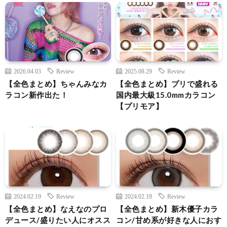
2026.04.03
Review
2025.08.29
Review
【全色まとめ】ちゃんみなカ
【全色まとめ】プリで盛れる
ラコン新作出た！
国内最大級15.0mmカラコン
【プリモア】
2024.02.19
Review
2024.02.19
Review
【全色まとめ】なえなのプロ
【全色まとめ】新木優子カラ
デュース/盛りたい人にオスス
コン/甘め系が好きな人におす