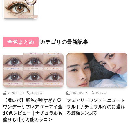
全色まとめ
カテゴリの最新記事
2026.05.29
Review
2026.05.22
Review
【着レポ】新色が神すぎた♡
フェアリーワンデーニュート
ワンデーリフレア エーアイ全
ラル｜ナチュラルなのに盛れ
10色レビュー｜ナチュラルも
る最強レンズ♡
盛りも叶う万能カラコン