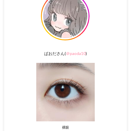
ぱおださん(
＠paoda10
)
裸眼