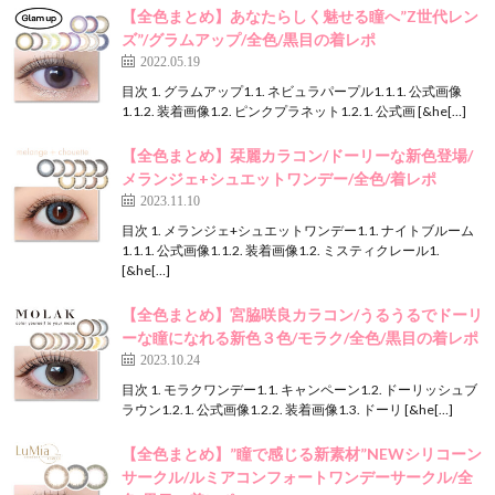
【全色まとめ】あなたらしく魅せる瞳へ”Z世代レン
ズ”/グラムアップ/全色/黒目の着レポ
2022.05.19
目次 1. グラムアップ1.1. ネビュラパープル1.1.1. 公式画像
1.1.2. 装着画像1.2. ピンクプラネット1.2.1. 公式画 [&he[…]
【全色まとめ】栞麗カラコン/ドーリーな新色登場/
メランジェ+シュエットワンデー/全色/着レポ
2023.11.10
目次 1. メランジェ+シュエットワンデー1.1. ナイトブルーム
1.1.1. 公式画像1.1.2. 装着画像1.2. ミスティクレール1.
[&he[…]
【全色まとめ】宮脇咲良カラコン/うるうるでドーリ
ーな瞳になれる新色３色/モラク/全色/黒目の着レポ
2023.10.24
目次 1. モラクワンデー1.1. キャンペーン⁡1.2. ドーリッシュブ
ラウン1.2.1. 公式画像1.2.2. 装着画像1.3. ドーリ [&he[…]
【全色まとめ】”瞳で感じる新素材”NEWシリコーン
サークル/ルミアコンフォートワンデーサークル/全