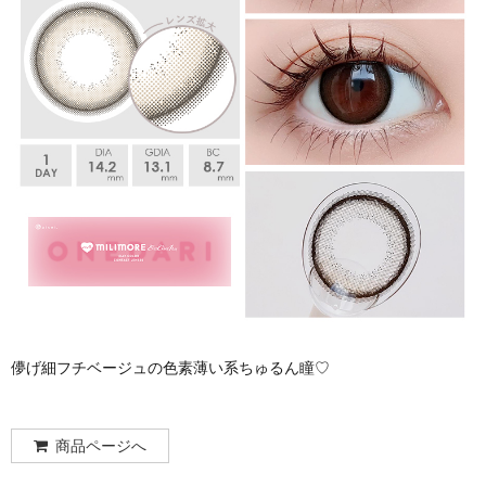
儚げ細フチベージュの色素薄い系ちゅるん瞳♡
商品ページへ