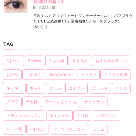
色/黒目の着レポ
2022.10.28
目次 1. ルミアコンフォート ワンデーサークル1.1. パフブラウ
ン1.1.1. 公式画像1.1.2. 装着画像1.2. ルーズブラック1
[&he[…]
TAG
3トーン
Review
うぶな瞳
うるうる
おすすめカラコン
お姫様
ちゅるん
ゆめかわいい
カラコン
カラコン知識
キラキラ
ギャル
クール
コスプレ
ゴールド
チョコ
チワワ
デカ目
デートにおすすめ
ナチュラル
ナチュラルカラコン
ネオギャル
ネコ目
ハロウィン
ハーフ系
バレない
ブラウンカラコン
モテる