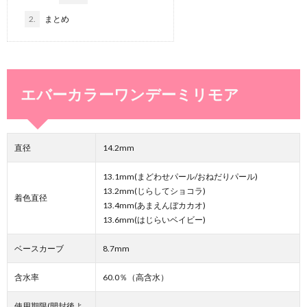
2.
まとめ
エバーカラーワンデーミリモア
直径
14.2mm
13.1mm(まどわせパール/おねだりパール)
13.2mm(じらしてショコラ)
着色直径
13.4mm(あまえんぼカカオ)
13.6mm(はじらいベイビー)
ベースカーブ
8.7mm
含水率
60.0％（高含水）
使用期限(開封後よ