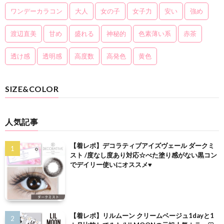
ワンデーカラコン
大人
女の子
女子力
安い
強め
渡辺直美
甘め
盛れる
神秘的
色素薄い系
赤茶
透け感
透明感
高度数
高発色
黄色
SIZE&COLOR
人気記事
【着レポ】デコラティブアイズヴェール ダークミ
スト /度なし度あり対応☆べた塗り感がない黒コン
でデイリー使いにオススメ♥
【着レポ】リルムーン クリームベージュ1dayと1