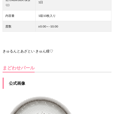
1日
り)
内容量
1箱10枚入り
度数
±0.00～-10.00
きゅるんとあざとい きゅん瞳♡
まどわせパール
公式画像