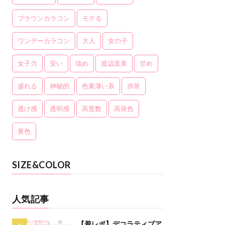
ブラウンカラコン
モテる
ワンデーカラコン
大人
女の子
女子力
安い
強め
渡辺直美
甘め
盛れる
神秘的
色素薄い系
赤茶
透け感
透明感
高度数
高発色
黄色
SIZE&COLOR
人気記事
【着レポ】デコラティブア