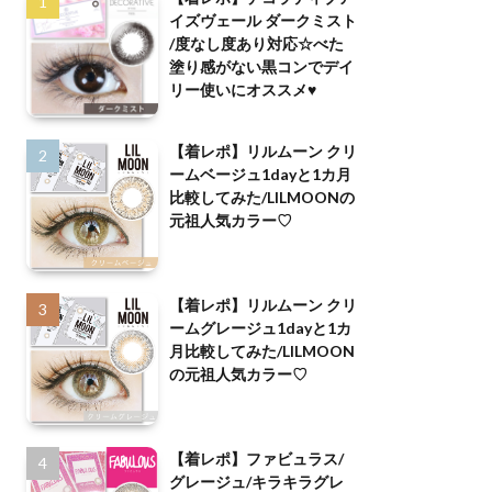
イズヴェール ダークミスト
/度なし度あり対応☆べた
塗り感がない黒コンでデイ
リー使いにオススメ♥
【着レポ】リルムーン クリ
ームベージュ1dayと1カ月
比較してみた/LILMOONの
元祖人気カラー♡
【着レポ】リルムーン クリ
ームグレージュ1dayと1カ
月比較してみた/LILMOON
の元祖人気カラー♡
【着レポ】ファビュラス/
グレージュ/キラキラグレ