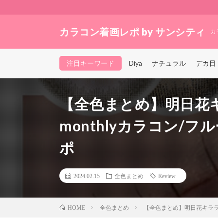
カラコン着画レポ by サンシティ
カ
注目キーワード
Diya
ナチュラル
デカ目
【全色まとめ】明日花
monthlyカラコン/
ポ
2024.02.15
全色まとめ
Review
全色まとめ
【全色まとめ】明日花キララカ
HOME