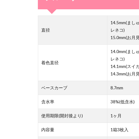
14.5mm(
直径
レネコ)
15.0mm(お
14.0mm(
レネコ)
着色直径
14.1mm(スイ
14.3mm(お
ベースカーブ
8.7mm
含水率
38%(低含水)
使用期限(開封後より)
1ヶ月
内容量
1箱3枚入