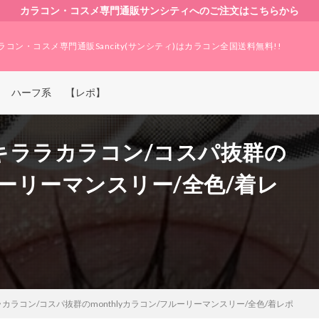
カラコン・コスメ専門通販サンシティへのご注文はこちらから
ラコン・コスメ専門通販Sancity(サンシティ)はカラコン全国送料無料!!
ハーフ系
【レポ】
キララカラコン/コスパ抜群の
フルーリーマンスリー/全色/着レ
ラコン/コスパ抜群のmonthlyカラコン/フルーリーマンスリー/全色/着レポ