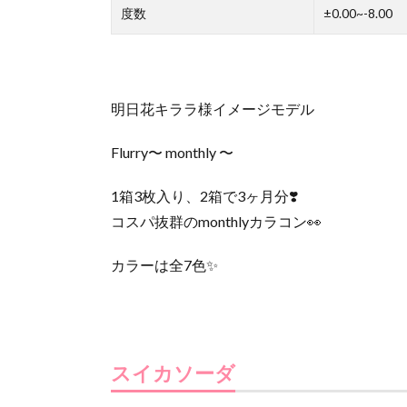
度数
±0.00~-8.00
明日花キララ様イメージモデル
Flurry〜 monthly 〜
1箱3枚入り、2箱で3ヶ月分❣️
コスパ抜群のmonthlyカラコン👀
カラーは全7色✨️
スイカソーダ