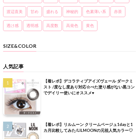
渡辺直美
甘め
盛れる
神秘的
色素薄い系
赤茶
透け感
透明感
高度数
高発色
黄色
SIZE&COLOR
人気記事
【着レポ】デコラティブアイズヴェール ダークミ
スト /度なし度あり対応☆べた塗り感がない黒コン
でデイリー使いにオススメ♥
【着レポ】リルムーン クリームベージュ1dayと1
カ月比較してみた/LILMOONの元祖人気カラー♡