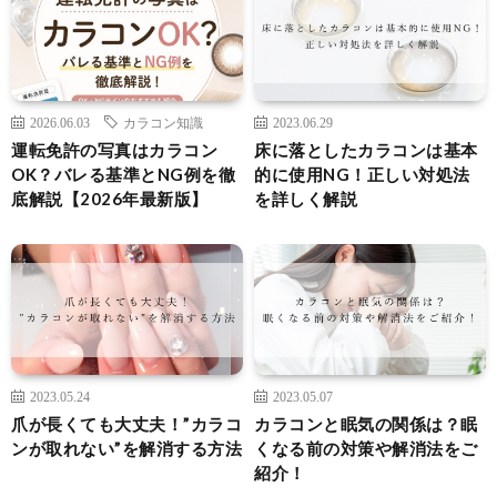
2026.06.03
カラコン知識
2023.06.29
運転免許の写真はカラコン
床に落としたカラコンは基本
OK？バレる基準とNG例を徹
的に使用NG！正しい対処法
底解説【2026年最新版】
を詳しく解説
2023.05.24
2023.05.07
爪が長くても大丈夫！”カラコ
カラコンと眠気の関係は？眠
ンが取れない”を解消する方法
くなる前の対策や解消法をご
紹介！