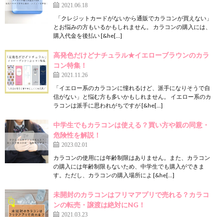
2021.06.18
「クレジットカードがないから通販でカラコンが買えない」
とお悩みの方もいるかもしれません。 カラコンの購入には、
購入代金を後払い [&he[…]
高発色だけどナチュラル★イエローブラウンのカラ
コン特集！
2021.11.26
「イエロー系のカラコンに憧れるけど、派手になりそうで自
信がない」と悩む方も多いかもしれません。 イエロー系のカ
ラコンは派手に思われがちですが [&he[…]
中学生でもカラコンは使える？買い方や親の同意・
危険性を解説！
2023.02.01
カラコンの使用には年齢制限はありません。また、カラコン
の購入には年齢制限もないため、中学生でも購入ができま
す。ただし、カラコンの購入場所によ [&he[…]
未開封のカラコンはフリマアプリで売れる？カラコ
ンの転売・譲渡は絶対にNG！
2021.03.23