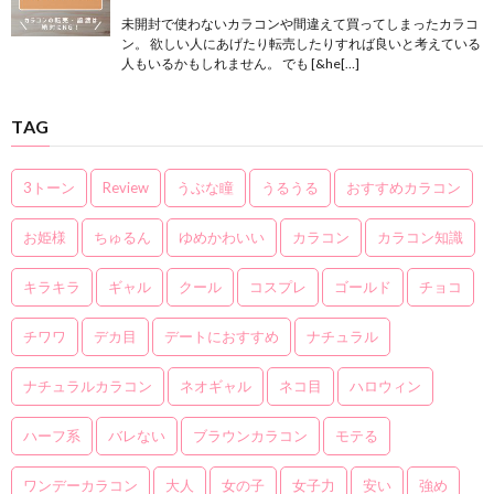
未開封で使わないカラコンや間違えて買ってしまったカラコ
ン。 欲しい人にあげたり転売したりすれば良いと考えている
人もいるかもしれません。 でも [&he[…]
TAG
3トーン
Review
うぶな瞳
うるうる
おすすめカラコン
お姫様
ちゅるん
ゆめかわいい
カラコン
カラコン知識
キラキラ
ギャル
クール
コスプレ
ゴールド
チョコ
チワワ
デカ目
デートにおすすめ
ナチュラル
ナチュラルカラコン
ネオギャル
ネコ目
ハロウィン
ハーフ系
バレない
ブラウンカラコン
モテる
ワンデーカラコン
大人
女の子
女子力
安い
強め