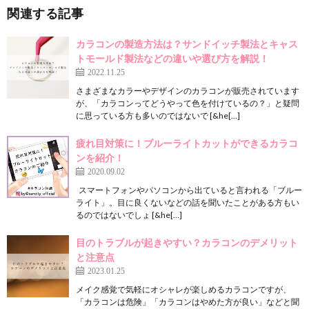
関連する記事
カラコンの製造方法は？サンドイッチ製法とキャス
トモールド製法などの違いや選び方を解説！
2022.11.25
さまざまなカラーやデザインのカラコンが販売されています
が、「カラコンってどうやって色を付けているの？」と疑問
に思っている方も多いのではないで [&he[…]
疲れ目対策に！ブルーライトカットができるカラコ
ンを紹介！
2020.09.02
スマートフォンやパソコンから出ていると言われる「ブルー
ライト」。目に良くないなどの話を聞いたことがある方もい
るのではないでしょ [&he[…]
目のトラブルが起きやすい？カラコンのデメリット
と注意点
2023.01.25
メイク感覚で気軽にオシャレが楽しめるカラコンですが、
「カラコンは危険」「カラコンはやめた方が良い」などと聞