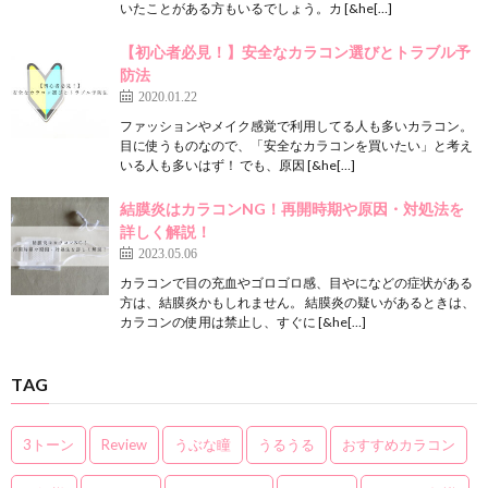
いたことがある方もいるでしょう。カ [&he[…]
【初心者必見！】安全なカラコン選びとトラブル予
防法
2020.01.22
ファッションやメイク感覚で利用してる人も多いカラコン。
目に使うものなので、「安全なカラコンを買いたい」と考え
いる人も多いはず！ でも、原因 [&he[…]
結膜炎はカラコンNG！再開時期や原因・対処法を
詳しく解説！
2023.05.06
カラコンで目の充血やゴロゴロ感、目やになどの症状がある
方は、結膜炎かもしれません。 結膜炎の疑いがあるときは、
カラコンの使用は禁止し、すぐに [&he[…]
TAG
3トーン
Review
うぶな瞳
うるうる
おすすめカラコン