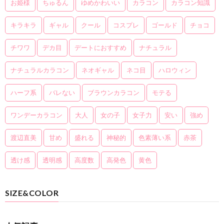
お姫様
ちゅるん
ゆめかわいい
カラコン
カラコン知識
キラキラ
ギャル
クール
コスプレ
ゴールド
チョコ
チワワ
デカ目
デートにおすすめ
ナチュラル
ナチュラルカラコン
ネオギャル
ネコ目
ハロウィン
ハーフ系
バレない
ブラウンカラコン
モテる
ワンデーカラコン
大人
女の子
女子力
安い
強め
渡辺直美
甘め
盛れる
神秘的
色素薄い系
赤茶
透け感
透明感
高度数
高発色
黄色
SIZE&COLOR