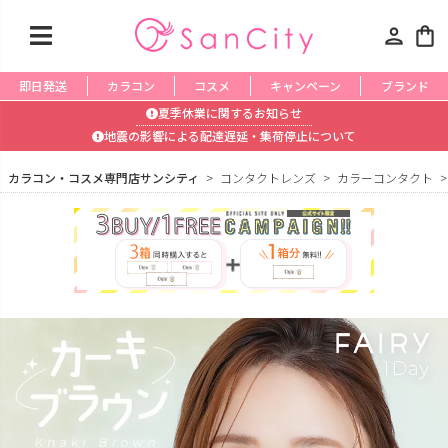
person
shopping_bag
即日発送
カラコン
コスメ
キャンペーン
ブランド
夏季休業に関するお知らせ
地震の影響による配達遅延・集荷停止について
カラコン・コスメ専門店サンシティ
コンタクトレンズ
カラーコンタクト