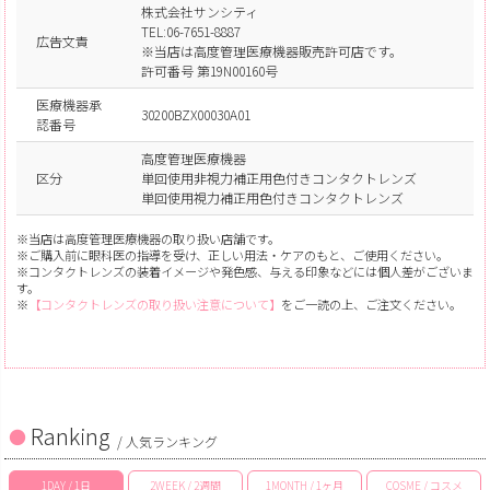
株式会社サンシティ
TEL:06-7651-8887
広告文責
※当店は高度管理医療機器販売許可店です。
許可番号 第19N00160号
医療機器承
30200BZX00030A01
認番号
高度管理医療機器
区分
単回使用非視力補正用色付きコンタクトレンズ
単回使用視力補正用色付きコンタクトレンズ
※当店は高度管理医療機器の取り扱い店舗です。
※ご購入前に眼科医の指導を受け、正しい用法・ケアのもと、ご使用ください。
※コンタクトレンズの装着イメージや発色感、与える印象などには個人差がございま
す。
※
【コンタクトレンズの取り扱い注意について】
をご一読の上、ご注文ください。
Ranking
/ 人気ランキング
1DAY / 1日
2WEEK / 2週間
1MONTH / 1ヶ月
COSME / コスメ