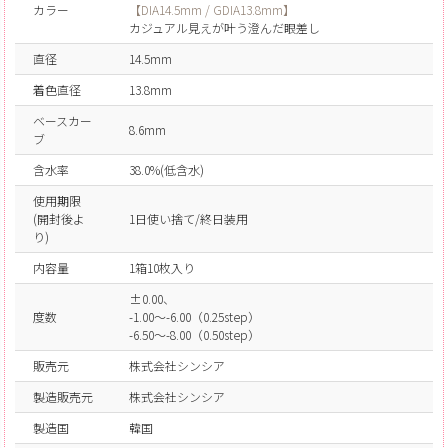
カラー
【DIA14.5mm / GDIA13.8mm】
カジュアル見えが叶う澄んだ眼差し
直径
14.5mm
着色直径
13.8mm
ベースカー
8.6mm
ブ
含水率
38.0%(低含水)
使用期限
(開封後よ
1日使い捨て/終日装用
り)
内容量
1箱10枚入り
±0.00、
度数
-1.00～-6.00（0.25step）
-6.50～-8.00（0.50step）
販売元
株式会社シンシア
製造販売元
株式会社シンシア
製造国
韓国