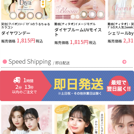
哭包(クバオ)ｲﾒｰｼﾞﾓﾃﾞﾙのうるちゅる
脆桃(チィタオ)イメージモデル
脆桃(チィタオ)・哭包
カラコン
ﾃﾞﾙの大人気2wee
ダイヤブルームUVモイス
ダイヤワンデー
シェリールb
ト
1,815
2,31
販売価格
税込
1,815
販売価格
販売価格
税込
Speed Shipping
/
即日配送
1
時間
2
12
分
秒
以内のご注文で