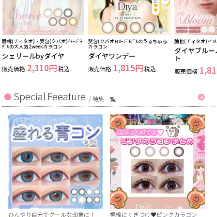
脆桃(チィタオ)・哭包(クバオ)ｲﾒｰｼﾞﾓ
哭包(クバオ)ｲﾒｰｼﾞﾓﾃﾞﾙのうるちゅる
脆桃(チィタオ)イ
ﾃﾞﾙの大人気2weekカラコン
カラコン
ダイヤブルー
シェリールbyダイヤ
ダイヤワンデー
ト
2,310
1,815
販売価格
税込
販売価格
税込
1,81
販売価格
Special Feeature
/
特集一覧
ひんやり目元でクールな印象に！
視線にくぎづけ♥ピンクカラコン