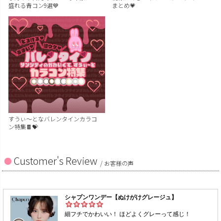
盛れる青コン9選💙
まとめ💗
すうぃ～となバレンタインカラコ
ン特集🍫💝
Customer's Review
/ お客様の声