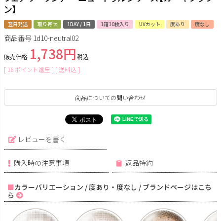
ン】
翌日発送
取り寄せ
1DAY / 1日
1箱10枚入り
UVカット
度あり
度なし
商品番号
1d10-neutral02
1,738
販売価格
税込
[
16
ポイント進呈 ]
送料込
商品についての問い合わせ
レビューを書く
購入時の注意事項
返品特約
カラーバリエーション / 度あり・度なし / ブランドページはこち
ら