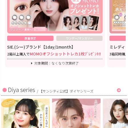
数量限定
ワンデー/マンスリー
SIE.(シー)ブランド【1day/1month】
ミレディワ
MOMOオフショットトレカ1枚ﾌﾟﾚｾﾞﾝﾄ!!
2箱以上購入で
3箱同時購
対象期間：なくなり次第終了
Diya series
/
【サンシティ公式】ダイヤシリーズ