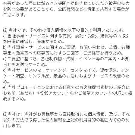
被害があった際には然るべき機関へ提供させていただき被害の拡大
を防ぐ必要があることから、公的機関などへ情報を共有する場合が
ございます。
(2) 当社では、その他の個人情報を以下の目的で利用いたします。
a) 当社事業・サービスに関する売買、委託・受託、購買等のお取引
を円滑に運営し、管理するため。
b) 当社事業・サービスに関するご要望、お問い合わせ、苦情、各種
募集・懸賞等への応募等に対するご回答・ご連絡等を行うため。
c) ご要望に基づき、各種制作物・資料、イベント等のご案内・お知
らせをお送りするため。
d) 当社サービスのマーケティング、カスタマイズ、販売促進、アン
ケート調査、サンプル品、景品のお届けおよびサービスの改善のた
め。
e) 当社プロモーションにおける任意でのお客様提供素材のご紹介に
お名前（あだ名）やSNSアカウント名やご希望アカウントのURLを掲
載するため。
(3)当社は、当社がお客様等から直接取得した個人情報、及び、それ
以外の方法で取得した個人情報を上記の利用目的の範囲内でのみ利
用します。