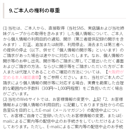
9.ご本人の権利の尊重
(1) 当社は、ご本人から、直接取得（当社SNS、実店舗および当社姉
妹グループからの取得を含みます）した個人情報について、ご本人
から個人情報の利用目的の通知、開示（第三者提供記録の開示を含
みます）、訂正、追加または削除、利用停止、消去または第三者へ
の提供の停止（以下、併せて「個人情報の開示等」といいます）の
ご請求があった場合は速やかに対応いたします。なお、個人情報の
開示等のお申し出先、開示等のご請求に際してご提出いただく書面
およびご請求の方法、ならびに開示等をご請求いただいた方がご本
人または代理人であることのご確認の方法については、【
大阪府が
定める本人確認書類
】をご参照ください。また、当社がご本人のご
請求により個人情報の開示等に対応する場合、実費を勘案した合理
的な範囲内の手数料（300円～1,000円程度）をご負担いただく場合
がございます。
(2) 当社のWebサイトでは、お客様情報の変更や、上記「2．お客様
情報および個人情報の利用目的」に記載しております当社からの広
告宣伝を目的としたE-mail（メールマガジン）の配信中止につい
て、お客様ご自身でご登録いただいたお客様情報の変更、またはE-
mailによるご案内等の配信中止のお手続きをしていただけるように
しております。ただし、E-mailによるご案内等の配信中止のお手続