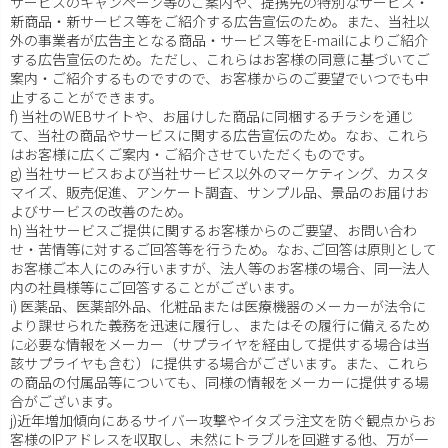
サービスのキャンペーン等のご案内や、提携先の特別なサービス・
新商品・新サービス等をご紹介する広告宣伝のため。また、当社以
外の事業者が広告主となる商品・サービス等をE-mailによりご紹介
する広告宣伝のため。ただし、これらはお客様の同意に基づいてご
案内・ご紹介するものですので、お客様からのご要望でいつでも中
止することができます。
f) 当社のWEBサイトや、お届けした商品に同梱するチラシを通じ
て、当社の商品やサービスに関する広告宣伝のため。なお、これら
はお客様に広くご案内・ご紹介させていただくものです。
g) 当社サービスおよび当社サービス以外のマーケティング、カスタ
マイズ、販売促進、アンケート調査、サンプル品、景品のお届けお
よびサービスの改善のため。
h) 当社サービスご提供に関するお客様からのご要望、お問い合わ
せ・苦情等に対するご回答等を行うため。なお､ご回答は原則として
お客様ご本人にのみ行いますが、法人等のお客様の場合、同一法人
内の社員様等にご回答することがございます。
i) 医薬品、医薬部外品、化粧品または医療機器のメーカーが法令に
より課せられた義務を迅速に履行し、またはその履行に備えるため
に必要な情報をメーカー（サプライヤを経由して提供する場合は当
該サプライヤも含む）に提供する場合がございます。また、これら
の商品の付属品等についても、同様の情報をメーカーに提供する場
合がございます。
j)近年増加傾向にあるサイバー攻撃やイタズラ注文を防ぐ観点からお
客様のIPアドレスを収取し、未然にトラブルを回避する他、万が一