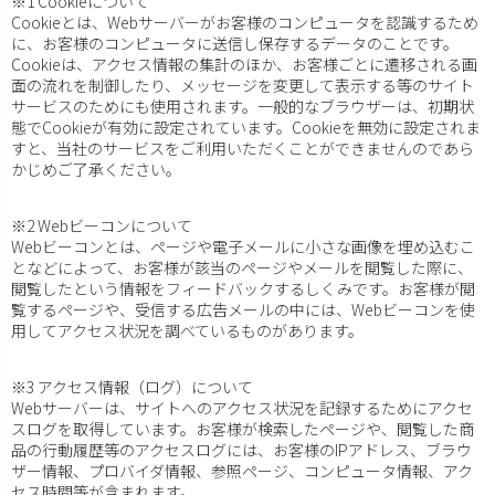
※1 Cookieについて
Cookieとは、Webサーバーがお客様のコンピュータを認識するため
に、お客様のコンピュータに送信し保存するデータのことです。
Cookieは、アクセス情報の集計のほか、お客様ごとに遷移される画
面の流れを制御したり、メッセージを変更して表示する等のサイト
サービスのためにも使用されます。一般的なブラウザーは、初期状
態でCookieが有効に設定されています。Cookieを無効に設定されま
すと、当社のサービスをご利用いただくことができませんのであら
かじめご了承ください。
※2 Webビーコンについて
Webビーコンとは、ページや電子メールに小さな画像を埋め込むこ
となどによって、お客様が該当のページやメールを閲覧した際に、
閲覧したという情報をフィードバックするしくみです。お客様が閲
覧するページや、受信する広告メールの中には、Webビーコンを使
用してアクセス状況を調べているものがあります。
※3 アクセス情報（ログ）について
Webサーバーは、サイトへのアクセス状況を記録するためにアクセ
スログを取得しています。お客様が検索したページや、閲覧した商
品の行動履歴等のアクセスログには、お客様のIPアドレス、ブラウ
ザー情報、プロバイダ情報、参照ページ、コンピュータ情報、アク
セス時間等が含まれます。