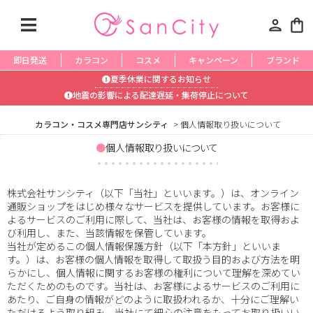
person
shopping_bag
即日発送
カラコン
コスメ
キャンペーン
ブランド
夏季休業に関するお知らせ
地震の影響による配達遅延・集荷停止について
カラコン・コスメ専門店サンシティ
個人情報取り扱いについて
個人情報取り扱いについて
株式会社サンシティ（以下「当社」といいます。）は、オンライン
通販ショップをはじめ様々なサービスを提供しています。お客様に
よるサービスのご利用に際して、当社は、お客様の情報を取得およ
び利用し、また、当該情報を保管しています。
当社が定めるこの個人情報保護方針（以下「本方針」といいま
す。）は、お客様の個人情報を取得して取扱う目的および方法を明
らかにし、個人情報に関するお客様の権利について理解を深めてい
ただくためのものです。当社は、お客様によるサービスのご利用に
あたり、ご自身の情報がどのように取扱われるか、十分にご理解い
ただけるよう取り組み、当社にて細心の注意をもってお取り扱いい