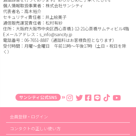
個人情報取扱事業者：株式会社サンシティ
代表者名：高木裕介
セキュリティ責任者：井上絵美子
通信販売運営責任者：松村有紗
住所：大阪府大阪市中央区西心斎橋1-12-21心斎橋サムティビル4階
Eメールアドレス：s_info@sancity.jp
電話番号：06-7651-8887（通話料はお客様負担となります）
受付時間：月曜～金曜日 午前11時～午後17時（土日・祝日を除
く）
サンシティ公式SNS
会員登録・ログイン
コンタクトの正しい使い方