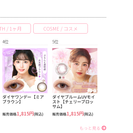
TH / 1ヶ月
COSME / コスメ
4位
5位
ダイヤワンデー【ミア
ダイヤブルームUVモイ
ブラウン】
スト【チェリーブロッ
サム】
1,815円
1,815円
販売価格
(税込)
販売価格
(税込)
もっと見る