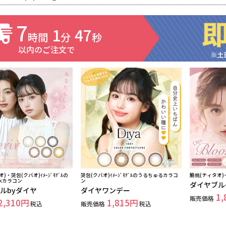
7
1
45
時間
分
秒
以内のご注文で
)・哭包(クバオ)ｲﾒｰｼﾞﾓﾃﾞﾙの
哭包(クバオ)ｲﾒｰｼﾞﾓﾃﾞﾙのうるちゅるカラコ
脆桃(チィタオ
ekカラコン
ン
ダイヤブル
ルbyダイヤ
ダイヤワンデー
1,
販売価格
2,310
1,815
税込
販売価格
税込