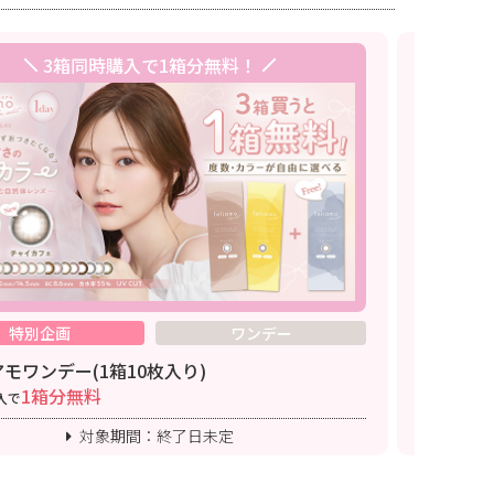
3箱同時購入で1箱分無料！
特別企画
ワンデー
モワンデー(1箱10枚入り)
シャプンワ
1箱分無料
入で
3箱同時購入
対象期間：終了日未定