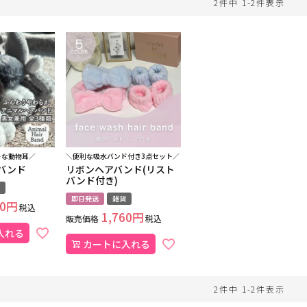
2
件中
1
-
2
件表示
トな動物耳／
＼便利な吸水バンド付き3点セット／
バンド
リボンヘアバンド(リスト
バンド付き)
即日発送
雑貨
0
税込
1,760
販売価格
税込
入れる
カートに入れる
2
件中
1
-
2
件表示