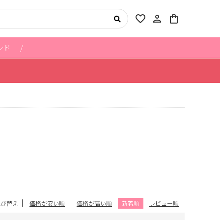
favorite_border
person
shopping_bag
ンド
並び替え
価格が安い順
価格が高い順
新着順
レビュー順