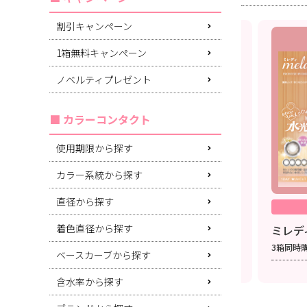
割引キャンペーン
リニューアル記念キャンペーン
1箱無料キャンペーン
ノベルティプレゼント
カラーコンタクト
使用期限から探す
カラー系統から探す
直径から探す
数量限定
ワンデー/マンスリー
着色直径から探す
(シー)ブランド【1day/1month】
ミレデ
MOMOオフショットトレカ1枚ﾌﾟﾚｾﾞﾝﾄ!!
上購入で
3箱同時
ベースカーブから探す
対象期間：なくなり次第終了
含水率から探す