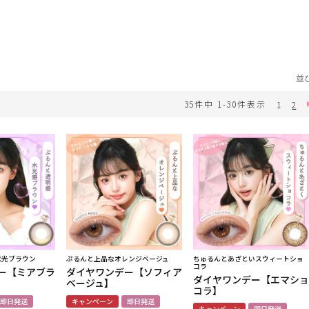
並
35
件中
1
-
30
件表示
1
2
水光ブラウン
ぷるんと上品なオレンジベージュ
ちゅるんとあざといスウィートショ
コラ
ー【ミアブラ
ダイヤワンデー【ソフィア
ダイヤワンデー【エマショ
ベージュ】
コラ】
即日発送
キャンペーン
即日発送
キャンペーン
即日発送