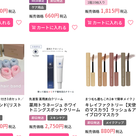
WEB限定
即日発送
1箱10枚入り
ケア用品
0
1,815
税込
販売価格
税込
660
販売価格
税込
入れる
カートに入れる
カートに入れる
付き3点セット／
先進型 薬用美白クリーム
まつ毛も眉もこれ1本で簡単メイク♪
ンド(リスト
薬用トラネージュ ホワイ
キレイファクトリー【天使
トニングスポットクリーム
のマスカラ】ラッシュ＆ア
イブロウマスカラ
即日発送
スキンケア
即日発送
メイクアップ
0
2,750
税込
販売価格
税込
880
販売価格
税込