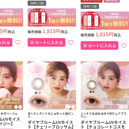
1DAY / 1日
1DAY / 1日
5
1,815
税込
販売価格
税込
1,815
販売価格
税込
入れる
カートに入れる
カートに入れる
らめきベージュ
淡くエレガントなじゅわっと桜ピン
こっそり仕込めるほろ甘ピュアブラ
ク
ウン
ムUVモイス
ダイヤブルームUVモイス
ダイヤブルームUVモイス
イジー】
ト【チェリーブロッサム】
ト【チョコレートコスモ