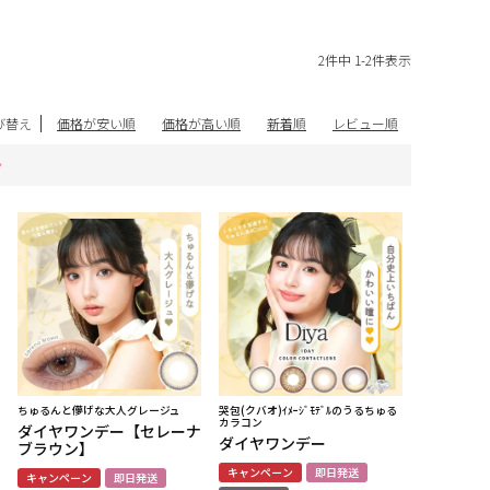
2
件中
1
-
2
件表示
び替え
価格が安い順
価格が高い順
新着順
レビュー順
ちゅるんと儚げな大人グレージュ
哭包(クバオ)ｲﾒｰｼﾞﾓﾃﾞﾙのうるちゅる
カラコン
ダイヤワンデー【セレーナ
ダイヤワンデー
ブラウン】
キャンペーン
即日発送
キャンペーン
即日発送