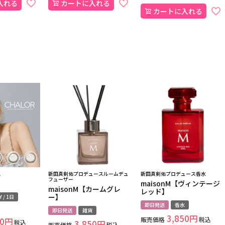
入れる
カートに入れる
カートに入れる
ス
新田真剣佑プロデュースルームデュ
新田真剣佑プロデュース香水
フューザー
maisonM【ヴィンテージ
maisonM【カームグレ
レッド】
ー】
Y / 1日
即日発送
香水
即日発送
雑貨
3,850
販売価格
税込
0
税込
3,850
販売価格
税込