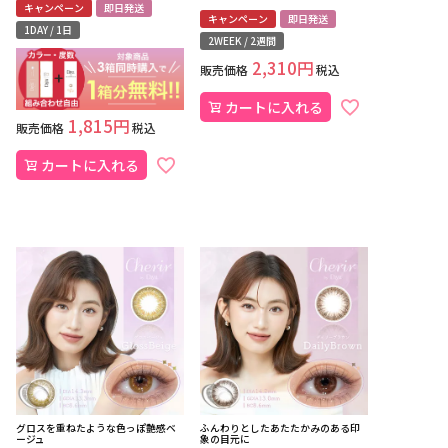
キャンペーン
即日発送
キャンペーン
即日発送
1DAY / 1日
2WEEK / 2週間
2,310
販売価格
税込
カートに入れる
1,815
販売価格
税込
カートに入れる
グロスを重ねたような色っぽ艶感ベ
ふんわりとしたあたたかみのある印
ージュ
象の目元に