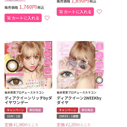
1,650
販売価格
税込
1,760
販売価格
税込
カートに入れる
カートに入れる
桜井莉菜プロデュースカラコン
桜井莉菜プロデュースカラコン
ディアクイーンリッチbyダ
ディアクイーン2WEEKby
イヤワンデー
ダイヤ
キャンペーン
即日発送
キャンペーン
即日発送
1DAY / 1日
2WEEK / 2週間
定価
¥
1,980
定価
¥
2,200
のところ
のところ