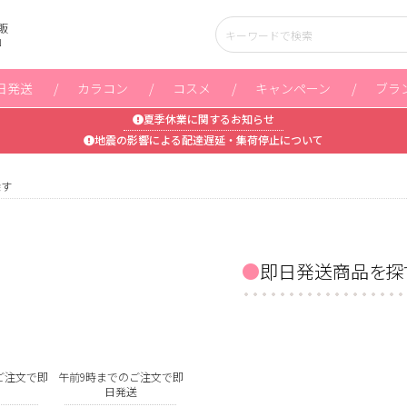
販
」
日発送
カラコン
コスメ
キャンペーン
ブラ
夏季休業に関するお知らせ
地震の影響による配達遅延・集荷停止について
探す
即日発送商品を探
ご注文で即
午前9時までのご注文で即
日発送