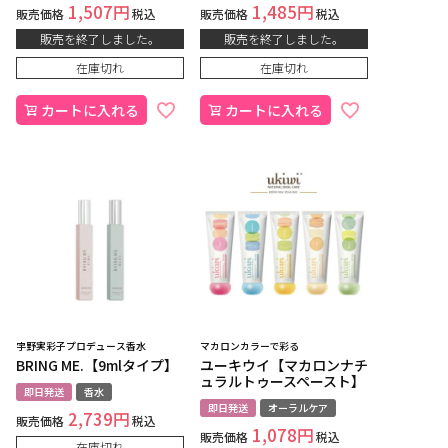
1,507
1,485
販売価格
税込
販売価格
税込
販売を終了しました。
販売を終了しました。
在庫切れ
在庫切れ
カートに入れる
カートに入れる
宇野実彩子プロデュース香水
マカロンカラーで彩る
BRING ME.【9mlタイプ】
ユーキウイ【マカロンナチ
ュラルトゥースペースト】
即日発送
香水
即日発送
オーラルケア
2,739
販売価格
税込
1,078
販売価格
税込
在庫切れ