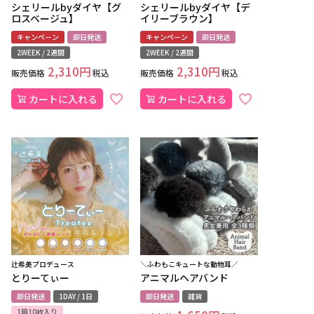
シェリールbyダイヤ【グ
シェリールbyダイヤ【デ
ロスベージュ】
イリーブラウン】
キャンペーン
即日発送
キャンペーン
即日発送
2WEEK / 2週間
2WEEK / 2週間
2,310
2,310
販売価格
税込
販売価格
税込
カートに入れる
カートに入れる
辻希美プロデュース
＼ふわもこキュートな動物耳／
とりーてぃー
アニマルヘアバンド
即日発送
1DAY / 1日
即日発送
雑貨
1箱10枚入り