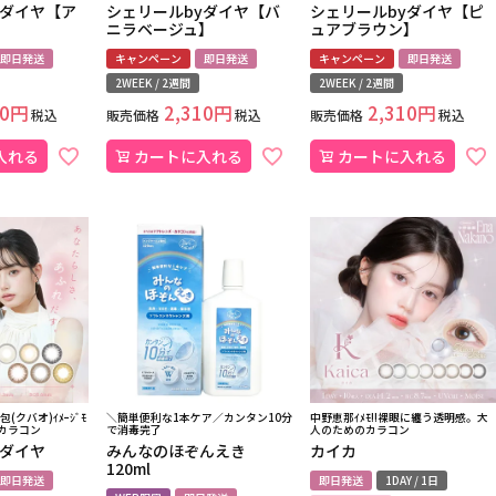
yダイヤ【ア
シェリールbyダイヤ【バ
シェリールbyダイヤ【ピ
】
ニラベージュ】
ュアブラウン】
即日発送
キャンペーン
即日発送
キャンペーン
即日発送
2WEEK / 2週間
2WEEK / 2週間
0
2,310
2,310
税込
販売価格
税込
販売価格
税込
入れる
カートに入れる
カートに入れる
(クバオ)ｲﾒｰｼﾞﾓ
＼簡単便利な1本ケア／カンタン10分
中野恵那ｲﾒﾓ!!裸眼に纏う透明感。大
kカラコン
で消毒完了
人のためのカラコン
yダイヤ
みんなのほぞんえき
カイカ
120ml
即日発送
即日発送
1DAY / 1日