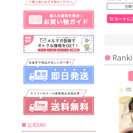
在庫
カートに
Ranki
1位
■ 公式SNS