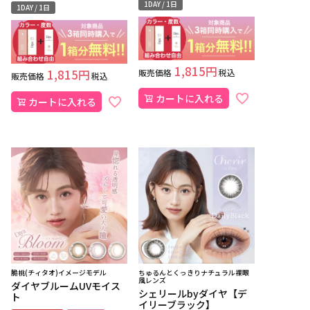
1DAY / 1日
1DAY / 1日
1,815
1,815
販売価格
税込
販売価格
税込
カートに入れる
カートに入れる
脆桃(チィタオ)イメージモデル
ちゅるんとくっきりナチュラル裸眼
風レンズ
ダイヤブルームUVモイス
シェリールbyダイヤ【デ
ト
イリーブラック】