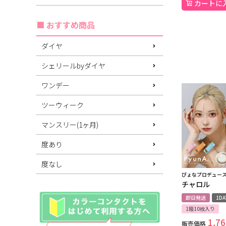
カートに
おすすめ商品
ダイヤ
シェリールbyダイヤ
ワンデー
ツーウィーク
マンスリー(1ヶ月)
度あり
度なし
ぴょなプロデュー
チャロル
即日発送
1DA
1箱10枚入り
1,76
販売価格