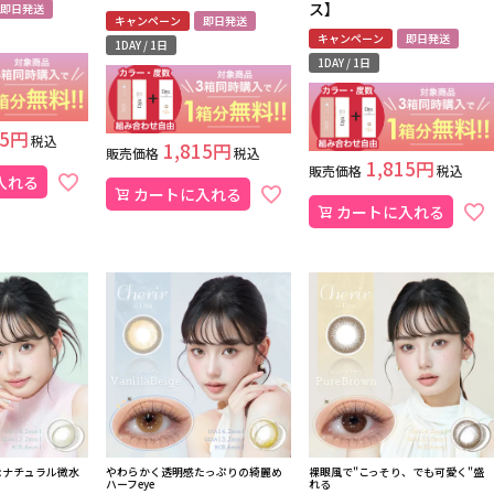
ス】
即日発送
キャンペーン
即日発送
キャンペーン
即日発送
1DAY / 1日
1DAY / 1日
5
税込
1,815
販売価格
税込
1,815
販売価格
税込
入れる
カートに入れる
カートに入れる
なナチュラル微水
やわらかく透明感たっぷりの綺麗め
裸眼風で"こっそり、でも可愛く"盛
ハーフeye
れる