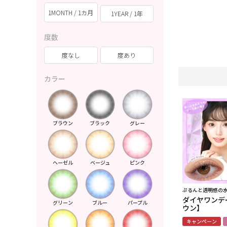
1MONTH / 1カ月
1YEAR / 1年
度数
度なし
度あり
カラー
ブラウン
ブラック
グレー
ヘーゼル
ベージュ
ピンク
ぷるんと透明感の
ダイヤワンデ
グリーン
ブルー
パープル
ウン】
キャンペーン