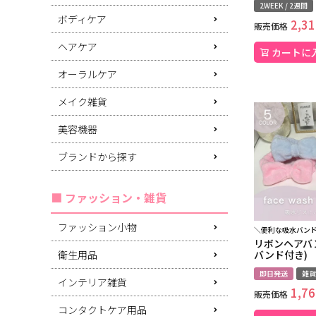
2WEEK / 2週間
ボディケア
2,31
販売価格
ヘアケア
カートに
オーラルケア
メイク雑貨
美容機器
ブランドから探す
ファッション・雑貨
ファッション小物
＼便利な吸水バンド
リボンヘアバ
衛生用品
バンド付き)
即日発送
雑貨
インテリア雑貨
1,76
販売価格
コンタクトケア用品