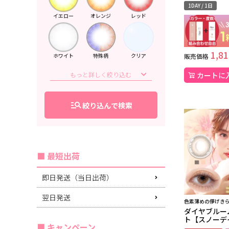
1DAY / 1日
イエロー
オレンジ
レッド
1,81
販売価格
ホワイト
特殊柄
クリア
カートに
manage_search
絞り込んで検索
最短出荷
即日発送（当日出荷）
翌日発送
色素薄めの儚げき
ダイヤブルー
ト【スノーデ
キャンペーン