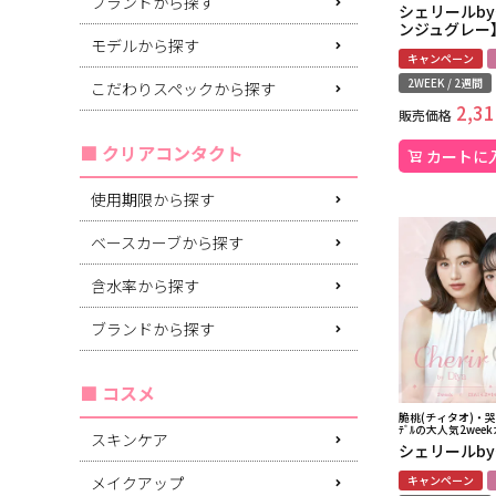
ブランドから探す
シェリールb
ンジュグレー
モデルから探す
キャンペーン
2WEEK / 2週間
こだわりスペックから探す
2,31
販売価格
クリアコンタクト
カートに
使用期限から探す
ベースカーブから探す
含水率から探す
ブランドから探す
コスメ
脆桃(チィタオ)・哭包
ﾃﾞﾙの大人気2wee
スキンケア
シェリールb
メイクアップ
キャンペーン