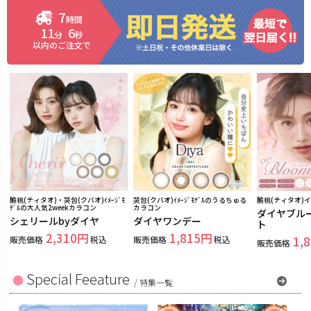
7
時間
11
5
分
秒
以内のご注文で
脆桃(チィタオ)・哭包(クバオ)ｲﾒｰｼﾞﾓ
哭包(クバオ)ｲﾒｰｼﾞﾓﾃﾞﾙのうるちゅる
脆桃(チィタオ)
ﾃﾞﾙの大人気2weekカラコン
カラコン
ダイヤブル
シェリールbyダイヤ
ダイヤワンデー
ト
2,310
1,815
販売価格
税込
販売価格
税込
1,
販売価格
Special Feeature
/
特集一覧