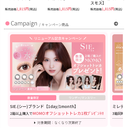
スモス】
1,815円
1,815円
1,815円
販売価格
(税込)
販売価格
(税込)
販売価格
(税込)
Campaign
/
キャンペーン商品
リニューアル記念キャンペーン
数量限定
ワンデー/マンスリー
SIE.(シー)ブランド【1day/1month】
ミレディ
MOMOオフショットトレカ1枚ﾌﾟﾚｾﾞﾝﾄ!!
2箱以上購入で
3箱同時
対象期間：なくなり次第終了