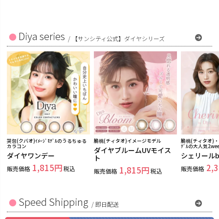
Diya series
/
【サンシティ公式】ダイヤシリーズ
哭包(クバオ)ｲﾒｰｼﾞﾓﾃﾞﾙのうるちゅる
脆桃(チィタオ)イメージモデル
脆桃(チィタオ)・哭
カラコン
ﾃﾞﾙの大人気2w
ダイヤブルームUVモイス
ダイヤワンデー
シェリールb
ト
1,815
2,
販売価格
税込
1,815
販売価格
販売価格
税込
Speed Shipping
/
即日配送