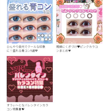
ひんやり目元でクールな印象
視線にくぎづけ♥ピンクカラコ
に！盛れる青コン9選💙
ンまとめ💗
すうぃ～となバレンタインカラ
コン特集🍫💝