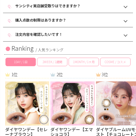
サンシティ実店舗受取りはできますか？
購入点数の制限はありますか？
注文内容を確認したいです！
Ranking
/ 人気ランキング
1DAY / 1日
2WEEK / 2週間
1MONTH / 1ヶ月
COSME / コスメ
1位
2位
3位
ダイヤワンデー【セレ
ダイヤワンデー【エマ
ダイヤブルームUVモ
ーナブラウン】
ショコラ】
スト【チョコレート