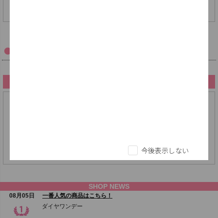
Real Time Order
/ リアル注文
今後表示しない