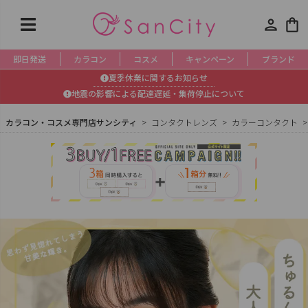
person
shopping_bag
即日発送
カラコン
コスメ
キャンペーン
ブランド
夏季休業に関するお知らせ
地震の影響による配達遅延・集荷停止について
カラコン・コスメ専門店サンシティ
コンタクトレンズ
カラーコンタクト