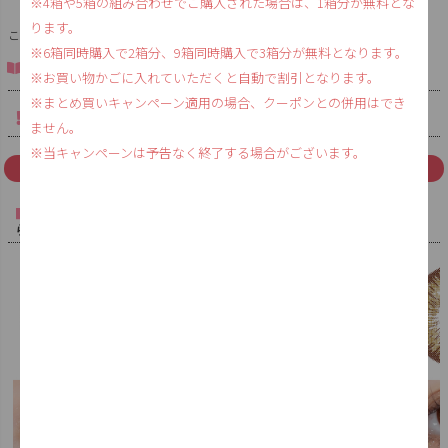
※4箱や5箱の組み合わせでご購入された場合は、1箱分が無料とな
ります。
4.82
※6箱同時購入で2箱分、9箱同時購入で3箱分が無料となります。
レビューを見る
レビューを書く
※お買い物かごに入れていただくと自動で割引となります。
※まとめ買いキャンペーン適用の場合、クーポンとの併用はでき
購入時の注意事項
返品特約
ません。
※当キャンペーンは予告なく終了する場合がございます。
≪ 開催中のキャンペーン詳細をチェック ≫
カラーバリエーション / 度あり・度なし / ブランドページはこち
ら