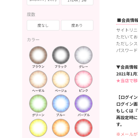
度数
■会員情
度なし
度あり
サイトリニ
ただいてお
カラー
ただしシス
パスワード
▼会員情報
ブラウン
ブラック
グレー
2021年
★当店で移
ヘーゼル
ベージュ
ピンク
【ログイン
ログイン画
もしくは『
グリーン
ブルー
パープル
再設定時に
す。
※メールが