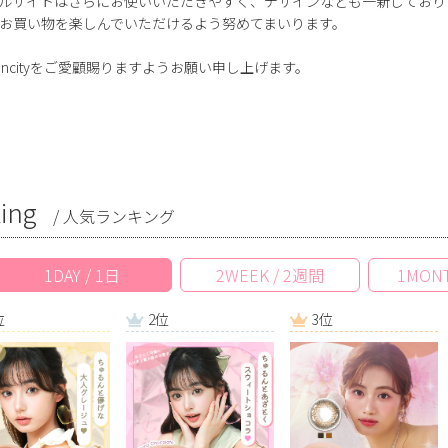
ルサイトはさらにお使いいただきやすく、デザインなども一新しており
お買い物を楽しんでいただけるよう努めてまいります。
ancityをご愛顧賜りますようお願い申し上げます。
ing
/ 人気ランキング
1DAY / 1日
2WEEK / 2週間
1MONT
位
2位
3位