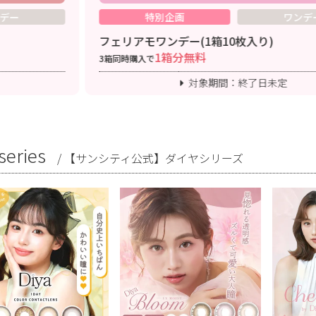
特別企画
ワンデー
アモワンデー(1箱10枚入り)
シャプン
1箱分無料
時購入で
3箱同時購
対象期間：終了日未定
series
/
【サンシティ公式】ダイヤシリーズ