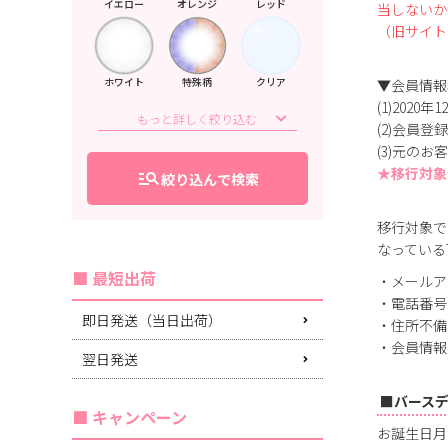
イエロー
オレンジ
レッド
当しないか
（旧サイト
ホワイト
特殊柄
クリア
▼会員情報
(1)202
(2)会員
(3)元の
★移行対象
manage_search
絞り込んで検索
移行対象で
なっている
最短出荷
・メールア
・電話番号
即日発送（当日出荷）
・住所不備
・会員情報
翌日発送
■バース
キャンペーン
お誕生日月