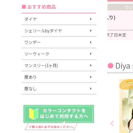
おすすめ商品
特別企画
ワンデー
レディワンデー(1箱10枚入り)
フェリ
ダイヤ
1箱分無料
同時購入で
3箱同
シェリールbyダイヤ
対象期間：終了日未定
ワンデー
ツーウィーク
Diya 
マンスリー(1ヶ月)
度あり
度なし