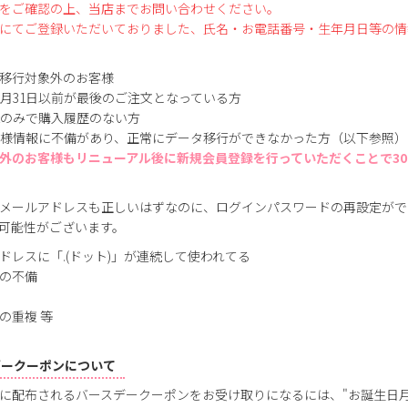
をご確認の上、当店までお問い合わせください。
にてご登録いただいておりました、氏名・お電話番号・生年月日等の情
移行対象外のお客様
0年12月31日以前が最後のご注文となっている方
登録のみで購入履歴のない方
お客様情報に不備があり、正常にデータ移行ができなかった方（以下参照）
外のお客様もリニューアル後に新規会員登録を行っていただくことで300
メールアドレスも正しいはずなのに、ログインパスワードの再設定がで
可能性がございます。
ドレスに「.(ドット)」が連続して使われてる
の不備
の重複 等
デークーポンについて
に配布されるバースデークーポンをお受け取りになるには、"お誕生日月