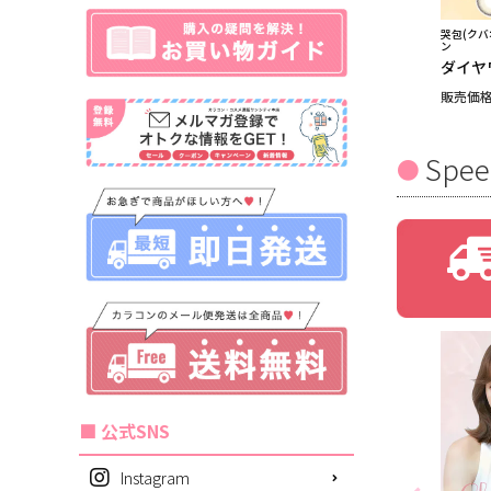
哭包(クバ
ン
ダイヤ
販売価
Spee
■ 公式SNS
Instagram