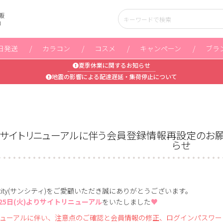
販
」
日発送
カラコン
コスメ
キャンペーン
ブラ
夏季休業に関するお知らせ
地震の影響による配達遅延・集荷停止について
】サイトリニューアルに伴う会員登録情報再設定のお
らせ
ncity(サンシティ)をご愛顧いただき誠にありがとうございます。
月25日(火)よりサイトリニューアル
をいたしました
♥
ューアルに伴い、注意点のご確認と会員情報の修正、ログインパスワー