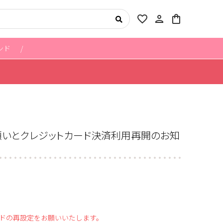
favorite_border
person
shopping_bag
ンド
願いとクレジットカード決済利用再開のお知
ドの再設定をお願いいたします。