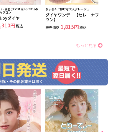
・哭包(クバオ)ｲﾒｰｼﾞﾓﾃﾞﾙの
ちゅるんと儚げな大人グレージュ
ちゅるんとあざ
kカラコン
ダイヤワンデー【セレーナブラ
ダイヤワン
ルbyダイヤ
ウン】
ラ】
,310
税込
1,815
1,
販売価格
税込
販売価格
もっと見る