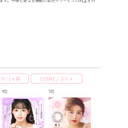
ます。今後も更なる機能の拡充やサービスの向上を行
H / 1ヶ月
COSME / コスメ
4位
5位