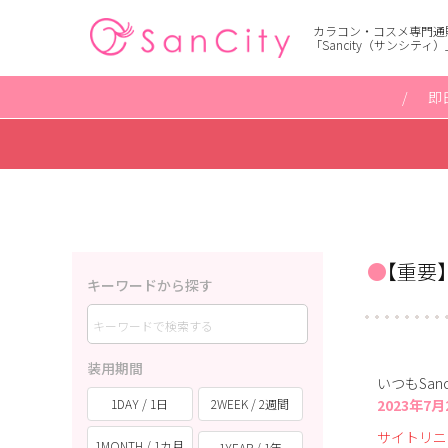
カラコン・コスメ専門通
「Sancity（サンシティ）
即
【重要
キーワードから探す
装用期間
いつもSa
1DAY / 1日
2WEEK / 2週間
2023年7
サイトリニ
1MONTH / 1カ月
1YEAR / 1年