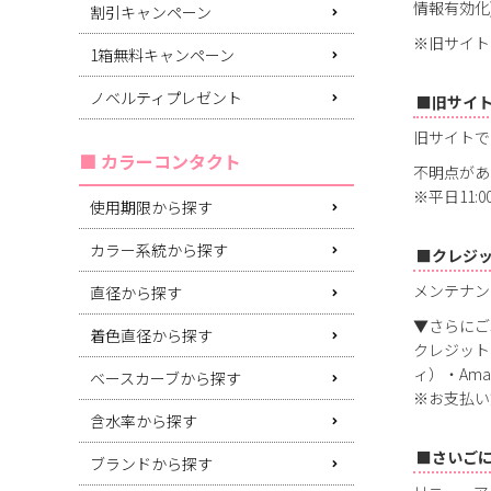
情報有効化
割引キャンペーン
※旧サイト
1箱無料キャンペーン
ノベルティプレゼント
■旧サイ
旧サイトで
カラーコンタクト
不明点がある
※平日11:
使用期限から探す
カラー系統から探す
■クレジ
メンテナン
直径から探す
▼さらにご
着色直径から探す
クレジット
ィ）・Amaz
ベースカーブから探す
※お支払い
含水率から探す
■さいご
ブランドから探す