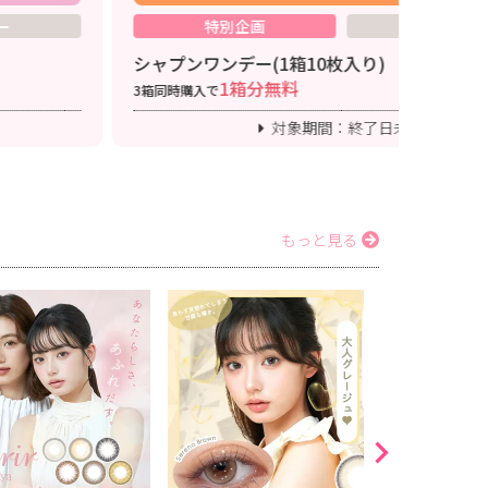
特別企画
ワンデー
ワンデー(1箱10枚入り)
アイスター(
1箱分無料
入で
3箱同時購入
対象期間：終了日未定
もっと見る