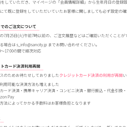
)をしていただき、マイページの「会員情報詳細」から生年月日の登録
にて既に登録をしていただいていたお客様に関しましても必ず設定の確
トでのご注文について
の7月25日(火)午前7時以前の、ご注文履歴などはご確認いただくことが
場合は s_info@sancity.jp までお問い合わせください。
00～17:00の間で順次対応
ットカード決済利用再開
スのためお待たせしておりました
クレジットカード決済の利用が再開
い
利用可能な決済方法も増えました
カード決済・携帯キャリア決済・コンビニ決済・銀行振込・代金引換・
on Pay
方法によってかかる手数料はお客様負担となります
に