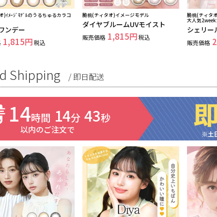
オ)ｲﾒｰｼﾞﾓﾃﾞﾙのうるちゅるカラコ
脆桃(チィタオ)イメージモデル
脆桃(チィタオ)
大人気2wee
ダイヤブルームUVモイスト
ワンデー
シェリー
1,815
販売価格
税込
1,815
2
格
税込
販売価格
d Shipping
/
即日配送
14
14
41
時間
分
秒
以内のご注文で