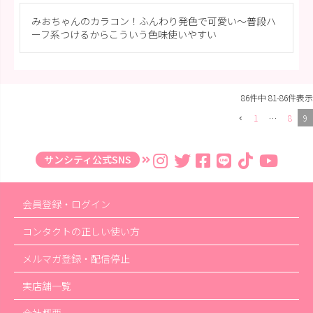
みおちゃんのカラコン！ふんわり発色で可愛い～普段ハ
ーフ系つけるからこういう色味使いやすい
86
件中
81
-
86
件表示
1
…
8
9
サンシティ公式SNS
会員登録・ログイン
コンタクトの正しい使い方
メルマガ登録・配信停止
実店舗一覧
会社概要