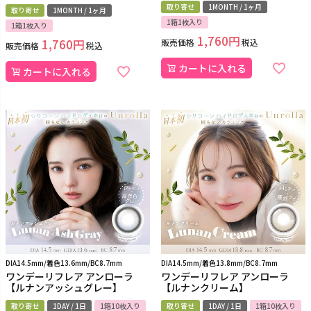
取り寄せ
1MONTH / 1ヶ月
取り寄せ
1MONTH / 1ヶ月
1箱1枚入り
1箱1枚入り
1,760
1,760
販売価格
税込
販売価格
税込
カートに入れる
カートに入れる
DIA14.5mm/着色13.6mm/BC8.7mm
DIA14.5mm/着色13.8mm/BC8.7mm
ワンデーリフレア アンローラ
ワンデーリフレア アンローラ
【ルナンアッシュグレー】
【ルナンクリーム】
取り寄せ
1DAY / 1日
1箱10枚入り
取り寄せ
1DAY / 1日
1箱10枚入り