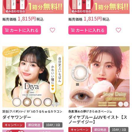
1,815
1,815
販売価格
税込
販売価格
税込
カートに入れる
カートに入れる
哭包(クバオ)ｲﾒｰｼﾞﾓﾃﾞﾙのうるちゅるカラコン
色素薄めの儚げきらめきベージュ
ダイヤワンデー
ダイヤブルームUVモイスト【ス
ノーデイジー】
キャンペーン
即日発送
1DAY / 1日
キャンペーン
即日発送
1DAY / 1日