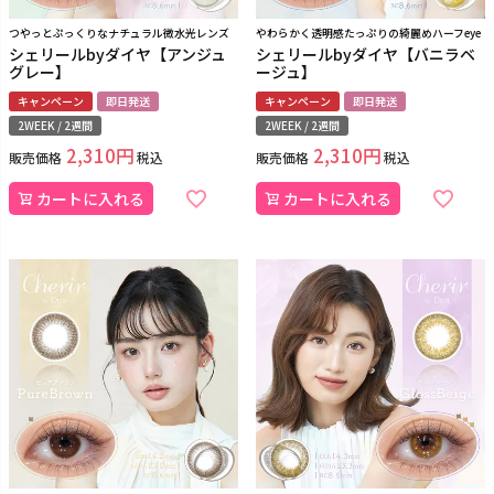
つやっとぷっくりなナチュラル微水光レンズ
やわらかく透明感たっぷりの綺麗めハーフeye
シェリールbyダイヤ【アンジュ
シェリールbyダイヤ【バニラベ
グレー】
ージュ】
キャンペーン
即日発送
キャンペーン
即日発送
2WEEK / 2週間
2WEEK / 2週間
2,310
2,310
販売価格
税込
販売価格
税込
カートに入れる
カートに入れる