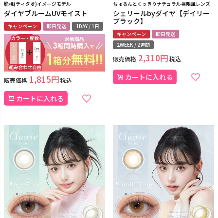
脆桃(チィタオ)イメージモデル
ちゅるんとくっきりナチュラル裸眼風レンズ
ダイヤブルームUVモイスト
シェリールbyダイヤ【デイリー
ブラック】
キャンペーン
即日発送
1DAY / 1日
キャンペーン
即日発送
2WEEK / 2週間
2,310
販売価格
税込
カートに入れる
1,815
販売価格
税込
カートに入れる