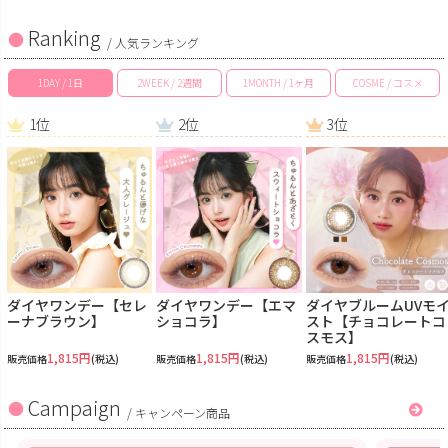
Ranking
/ 人気ランキング
1DAY / 1日
2WEEK / 2週間
1MONTH / 1ヶ月
COSME / コスメ
1位
2位
3位
ダイヤワンデー【セレ
ダイヤワンデー【エマ
ダイヤブルームUVモ
ーナブラウン】
ショコラ】
スト【チョコレートコ
スモス】
1,815円
1,815円
1,815円
販売価格
(税込)
販売価格
(税込)
販売価格
(税込)
Campaign
/
キャンペーン商品