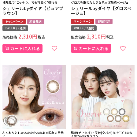
裸眼風で"こっそり、でも可愛く"盛れる
グロスを重ねたような色っぽ艶感ベージュ
シェリールbyダイヤ【ピュアブ
シェリールbyダイヤ【グロスベ
ラウン】
ージュ】
キャンペーン
即日発送
キャンペーン
即日発送
2WEEK / 2週間
2WEEK / 2週間
2,310
2,310
販売価格
税込
販売価格
税込
カートに入れる
カートに入れる
ふんわりとしたあたたかみのある印象の目元
脆桃(チィタオ)・哭包(クバオ)ｲﾒｰｼﾞﾓﾃﾞﾙの大
に
人気2weekカラコン