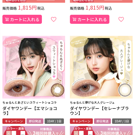
1,815
1,815
販売価格
税込
販売価格
税込
カートに入れる
カートに入れる
ちゅるんとあざといスウィートショコラ
ちゅるんと儚げな大人グレージュ
ダイヤワンデー【エマショコ
ダイヤワンデー【セレーナブラ
ラ】
ウン】
キャンペーン
即日発送
1DAY / 1日
キャンペーン
即日発送
1DAY / 1日