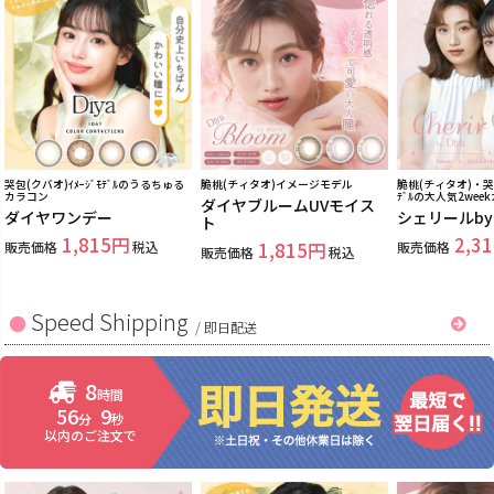
哭包(クバオ)ｲﾒｰｼﾞﾓﾃﾞﾙのうるちゅる
脆桃(チィタオ)イメージモデル
脆桃(チィタオ)・哭包
カラコン
ﾃﾞﾙの大人気2wee
ダイヤブルームUVモイス
ダイヤワンデー
シェリールb
ト
1,815
2,31
販売価格
税込
1,815
販売価格
販売価格
税込
Speed Shipping
/
即日配送
8
時間
56
7
分
秒
以内のご注文で