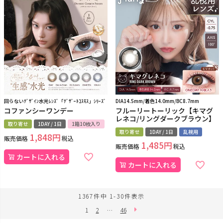
回らないﾃﾞｻﾞｲﾝ水光ﾚﾝｽﾞ「ﾃﾞｻﾞｰﾄｺｽﾓｽ」ｼﾘｰｽﾞ
DIA14.5mm/着色14.0mm/BC8.7mm
コファンシーワンデー
フルーリートーリック【キマグ
レネコ/リングダークブラウン】
取り寄せ
1DAY / 1日
1箱10枚入り
取り寄せ
1DAY / 1日
乱視用
1,848
販売価格
税込
1,485
販売価格
税込
カートに入れる
カートに入れる
1367
件中
1
-
30
件表示
1
2
…
46