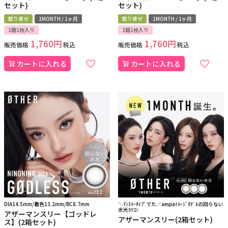
セット)
セット)
取り寄せ
1MONTH / 1ヶ月
取り寄せ
1MONTH / 1ヶ月
1箱1枚入り
1箱1枚入り
1,760
1,760
販売価格
税込
販売価格
税込
カートに入れる
カートに入れる
DIA14.5mm/着色13.2mm/BC8.7mm
＼ﾏﾝｽﾘｰﾀｲﾌﾟでた／aespaｲﾒｰｼﾞﾓﾃﾞﾙの回らない
水光ｶﾗｺﾝ
アザーマンスリー【ゴッドレ
アザーマンスリー(2箱セット)
ス】(2箱セット)