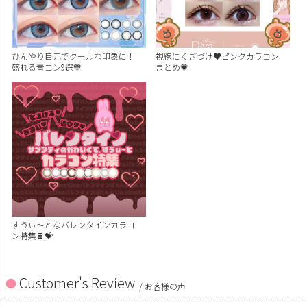
ひんやり目元でクールな印象に！
視線にくぎづけ♥ピンクカラコン
盛れる青コン9選💙
まとめ💗
すうぃ～となバレンタインカラコ
ン特集🍫💝
Customer's Review
/ お客様の声