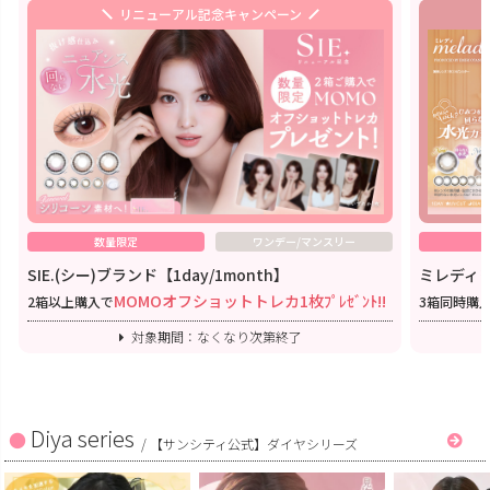
リニューアル記念キャンペーン
数量限定
ワンデー/マンスリー
SIE.(シー)ブランド【1day/1month】
ミレディワ
MOMOオフショットトレカ1枚ﾌﾟﾚｾﾞﾝﾄ!!
2箱以上購入で
3箱同時購
対象期間：なくなり次第終了
Diya series
/
【サンシティ公式】ダイヤシリーズ