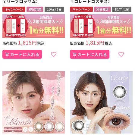
ェリーブロッサム】
ョコレートコスモス】
キャンペーン
即日発送
1DAY / 1日
キャンペーン
即日発送
1DAY / 1日
1,815
1,815
販売価格
税込
販売価格
税込
カートに入れる
カートに入れる