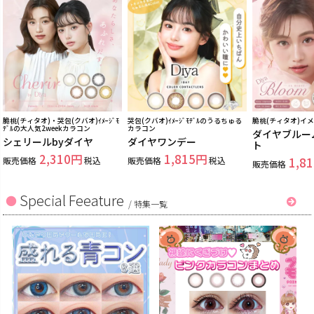
脆桃(チィタオ)・哭包(クバオ)ｲﾒｰｼﾞﾓ
哭包(クバオ)ｲﾒｰｼﾞﾓﾃﾞﾙのうるちゅる
脆桃(チィタオ)イ
ﾃﾞﾙの大人気2weekカラコン
カラコン
ダイヤブルー
シェリールbyダイヤ
ダイヤワンデー
ト
2,310
1,815
販売価格
税込
販売価格
税込
1,81
販売価格
Special Feeature
/
特集一覧