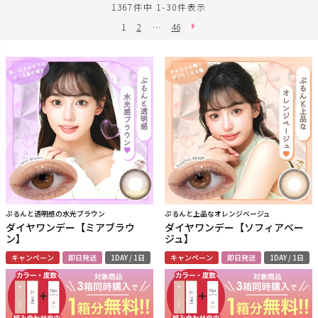
1367
件中
1
-
30
件表示
1
2
…
46
ぷるんと透明感の水光ブラウン
ぷるんと上品なオレンジベージュ
ダイヤワンデー【ミアブラウ
ダイヤワンデー【ソフィアベー
ン】
ジュ】
キャンペーン
即日発送
1DAY / 1日
キャンペーン
即日発送
1DAY / 1日