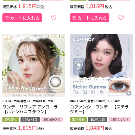
1,815
1,815
販売価格
税込
販売価格
税込
カートに入れる
カートに入れる
DIA14.5mm/着色13.5mm/BC8.7mm
DIA14.5mm/着色13.8mm/BC8.6mm
ワンデーリフレア アンローラ
コファンシーワンデー【ステラ
【ルナンハニブラウン】
グミー】
取り寄せ
1DAY / 1日
1箱10枚入り
取り寄せ
1DAY / 1日
1箱10枚入り
1,815
1,848
販売価格
税込
販売価格
税込