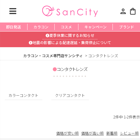
person
shopping_bag
即日発送
カラコン
コスメ
キャンペーン
ブランド
夏季休業に関するお知らせ
地震の影響による配達遅延・集荷停止について
カラコン・コスメ専門店サンシティ
コンタクトレンズ
コンタクトレンズ
カラーコンタクト
クリアコンタクト
2
件中
1
-
2
件表示
価格が安い順
価格が高い順
新着順
レビュー順