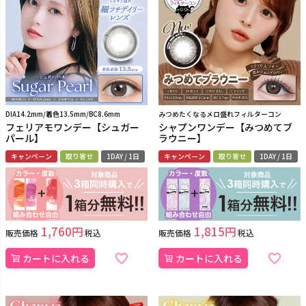
DIA14.2mm/着色13.5mm/BC8.6mm
みつめたくなるメロ盛れフィルターコン
フェリアモワンデー【シュガー
シャプンワンデー【みつめてブ
パール】
ラウニー】
キャンペーン
取り寄せ
1DAY / 1日
キャンペーン
取り寄せ
1DAY / 1日
1,760
1,815
販売価格
税込
販売価格
税込
カートに入れる
カートに入れる