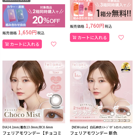
1,760
販売価格
税込
1,650
販売価格
税込
カートに入れる
カートに入れる
DIA14.2mm/着色13.0mm/BC8.6mm
【NEWcolor】白石麻衣ｲﾒｰｼﾞﾓﾃﾞﾙのﾅﾁｭﾗﾙｶﾗｺﾝ
フェリアモワンデー【チョコミ
フェリアモワンデー 新色