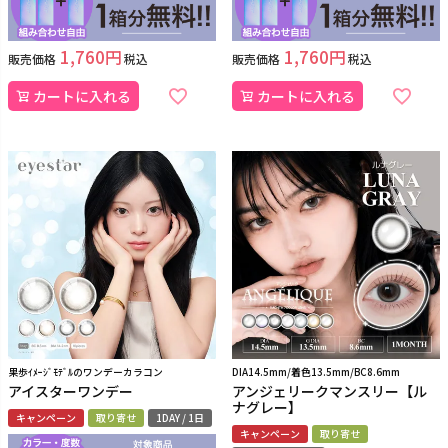
1,760
1,760
販売価格
税込
販売価格
税込
カートに入れる
カートに入れる
果歩ｲﾒｰｼﾞﾓﾃﾞﾙのワンデーカラコン
DIA14.5mm/着色13.5mm/BC8.6mm
アイスターワンデー
アンジェリークマンスリー【ル
ナグレー】
キャンペーン
取り寄せ
1DAY / 1日
キャンペーン
取り寄せ