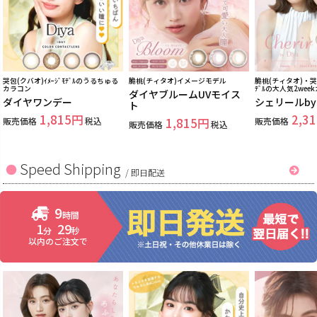
哭包(クバオ)ｲﾒｰｼﾞﾓﾃﾞﾙのうるちゅる
脆桃(チィタオ)イメージモデル
脆桃(チィタオ)・哭包
カラコン
ﾃﾞﾙの大人気2wee
ダイヤブルームUVモイス
ダイヤワンデー
シェリールb
ト
1,815
2,31
販売価格
税込
1,815
販売価格
販売価格
税込
Speed Shipping
/
即日配送
9
時間
1
26
分
秒
以内のご注文で