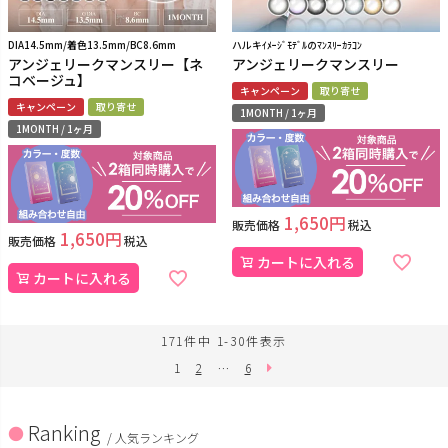
DIA14.5mm/着色13.5mm/BC8.6mm
ハルキｲﾒｰｼﾞﾓﾃﾞﾙのﾏﾝｽﾘｰｶﾗｺﾝ
アンジェリークマンスリー【ネ
アンジェリークマンスリー
コベージュ】
キャンペーン
取り寄せ
キャンペーン
取り寄せ
1MONTH / 1ヶ月
1MONTH / 1ヶ月
1,650
販売価格
税込
1,650
販売価格
税込
カートに入れる
カートに入れる
171
件中
1
-
30
件表示
1
2
…
6
Ranking
/ 人気ランキング