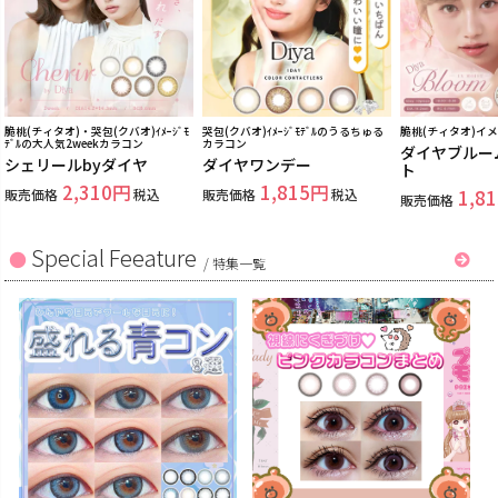
脆桃(チィタオ)・哭包(クバオ)ｲﾒｰｼﾞﾓ
哭包(クバオ)ｲﾒｰｼﾞﾓﾃﾞﾙのうるちゅる
脆桃(チィタオ)イ
ﾃﾞﾙの大人気2weekカラコン
カラコン
ダイヤブルー
シェリールbyダイヤ
ダイヤワンデー
ト
2,310
1,815
販売価格
税込
販売価格
税込
1,81
販売価格
Special Feeature
/
特集一覧