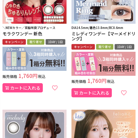
＼NEWカラー／宮脇咲良プロデュース
DIA14.5mm/着色13.8mm/BC8.6mm
モラクワンデー 新色
ミレディワンデー【マーメイドリ
ング】
キャンペーン
取り寄せ
1DAY / 1日
キャンペーン
取り寄せ
1DAY / 1日
1,760
販売価格
税込
1,760
販売価格
税込
カートに入れる
カートに入れる