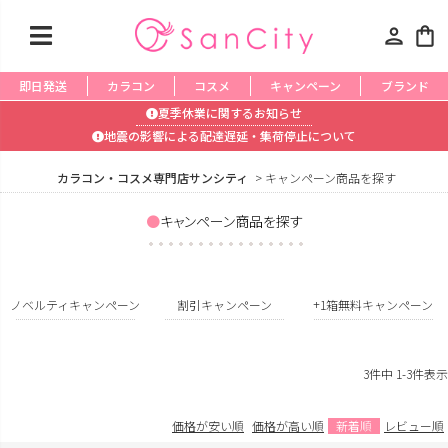
person
shopping_bag
即日発送
カラコン
コスメ
キャンペーン
ブランド
夏季休業に関するお知らせ
地震の影響による配達遅延・集荷停止について
カラコン・コスメ専門店サンシティ
キャンペーン商品を探す
キャンペーン商品を探す
ノベルティキャンペーン
割引キャンペーン
+1箱無料キャンペーン
3
件中
1
-
3
件表示
価格が安い順
価格が高い順
新着順
レビュー順