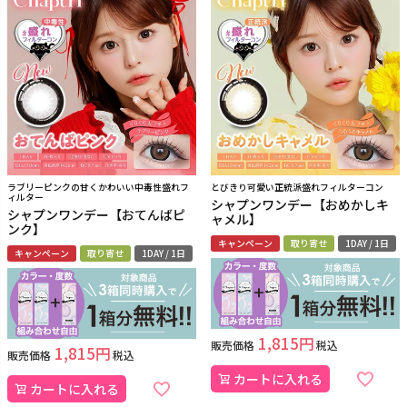
ラブリーピンクの甘くかわいい中毒性盛れフ
とびきり可愛い正統派盛れフィルターコン
ィルター
シャプンワンデー【おめかしキ
シャプンワンデー【おてんばピ
ャメル】
ンク】
キャンペーン
取り寄せ
1DAY / 1日
キャンペーン
取り寄せ
1DAY / 1日
1,815
販売価格
税込
1,815
販売価格
税込
カートに入れる
カートに入れる