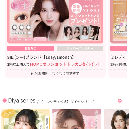
数量限定
ワンデー/マンスリー
SIE.(シー)ブランド【1day/1month】
ミレディワ
MOMOオフショットトレカ1枚ﾌﾟﾚｾﾞﾝﾄ!!
2箱以上購入で
3箱同時購
対象期間：なくなり次第終了
Diya series
/
【サンシティ公式】ダイヤシリーズ