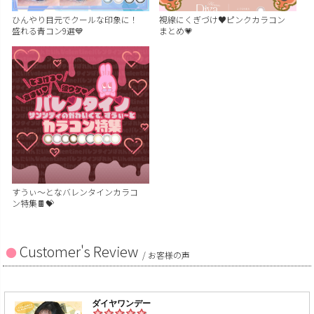
ひんやり目元でクールな印象に！
視線にくぎづけ♥ピンクカラコン
盛れる青コン9選💙
まとめ💗
すうぃ～となバレンタインカラコ
ン特集🍫💝
Customer's Review
/ お客様の声