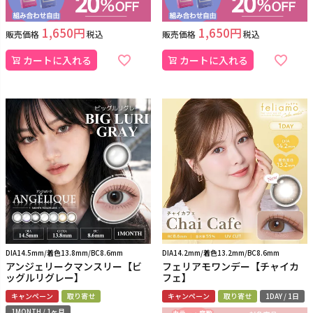
1,650
1,650
販売価格
税込
販売価格
税込
カートに入れる
カートに入れる
DIA14.5mm/着色13.8mm/BC8.6mm
DIA14.2mm/着色13.2mm/BC8.6mm
アンジェリークマンスリー【ビ
フェリアモワンデー【チャイカ
ッグルリグレー】
フェ】
キャンペーン
取り寄せ
キャンペーン
取り寄せ
1DAY / 1日
1MONTH / 1ヶ月