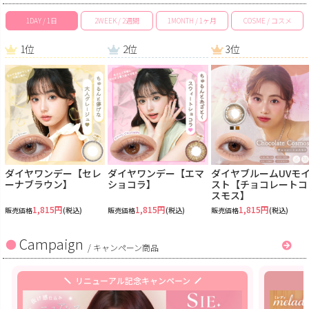
1DAY / 1日
2WEEK / 2週間
1MONTH / 1ヶ月
COSME / コスメ
1位
2位
3位
ダイヤワンデー【セレ
ダイヤワンデー【エマ
ダイヤブルームUVモ
ーナブラウン】
ショコラ】
スト【チョコレートコ
スモス】
1,815円
1,815円
1,815円
販売価格
(税込)
販売価格
(税込)
販売価格
(税込)
Campaign
/
キャンペーン商品
リニューアル記念キャンペーン