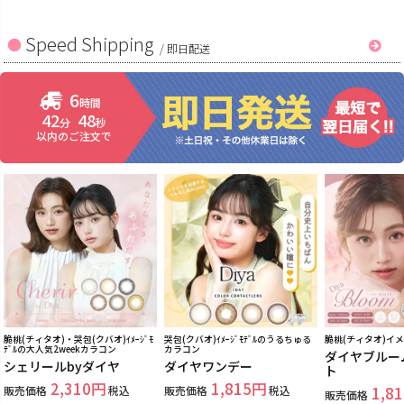
Speed Shipping
/
即日配送
6
時間
42
48
分
秒
以内のご注文で
脆桃(チィタオ)・哭包(クバオ)ｲﾒｰｼﾞﾓ
哭包(クバオ)ｲﾒｰｼﾞﾓﾃﾞﾙのうるちゅる
脆桃(チィタオ)イ
ﾃﾞﾙの大人気2weekカラコン
カラコン
ダイヤブルー
シェリールbyダイヤ
ダイヤワンデー
ト
2,310
1,815
販売価格
税込
販売価格
税込
1,81
販売価格