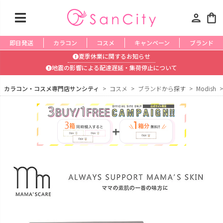
person
shopping_bag
即日発送
カラコン
コスメ
キャンペーン
ブランド
夏季休業に関するお知らせ
地震の影響による配達遅延・集荷停止について
カラコン・コスメ専門店サンシティ
コスメ
ブランドから探す
Modish