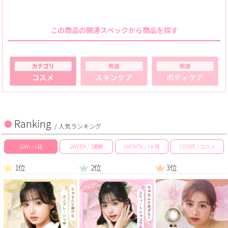
この商品の関連スペックから商品を探す
Ranking
/ 人気ランキング
1DAY / 1日
2WEEK / 2週間
1MONTH / 1ヶ月
COSME / コスメ
1位
2位
3位