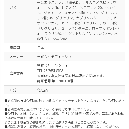
ー葉エキス、ホホバ種子油、アルガニアスピノサ核
成分
油、ヒマシ油、セテス-20、ステアレス-20、ベタイ
ン、ジメチコン、ステアリン酸 PEG-75、グリチルリ
チン酸 2K、グリセリン、カプリリルグリコール、キ
サンタンガム、カプリン酸グリセリル、ラウリン酸
ポリグリセリル-2、ラベンダー油、ローマカミツレ花
油、ラウリン酸ポリグリセリル-10、カルボマー、水
酸化 Na、クエン酸
原産国
日本
メーカー
株式会社モディッシュ
株式会社サンシティ
TEL:06-7651-8887
広告文責
※当店は高度管理医療機器販売許可店です。
許可番号 第19N00160号
区分
化粧品
●敏感肌の方は使用前に腕の内側などでパッチテストをおこなってからご使用くださ
い。
●お肌に異常が生じていないかよく注意して使用してください。
●使用中、赤味、はれ、かゆみ、刺激、色抜け(白斑等)や黒ずみ等の異常があらわれ
た場合は使用を中止してください。
そのまま化粧品類の使用を続けますと症状を悪化させることがあります。
●極端に高温又は低温の場所、直射日光の当たる場所には保管しないでください。