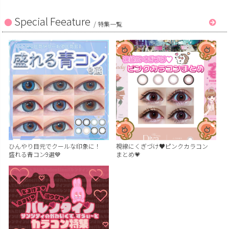
Special Feeature
/
特集一覧
ひんやり目元でクールな印象に！
視線にくぎづけ♥ピンクカラコン
盛れる青コン9選💙
まとめ💗