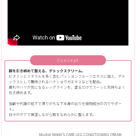
Concept
脚を引き締めて整える、デトックスクリーム。
ビタミンとミネラルを多く含むパッションフルーツエキスに加え、デト
ックスとして期待されるハナショウガエキスなどを配合。
疲れやハリが気になるレッグラインを、塗るだけでスーッと気持ちよく
引き締めます。
加齢や代謝の低下で滞りがちな下半身の巡りを植物成分の力でサポー
ト。
日々のケアで保湿しながら肌をなめらかに整えます。
Modish MAMA’S CARE LEG CONDITIONING CREAM