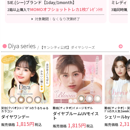
SIE.(シー)ブランド【1day/1month】
ミレディワ
MOMOオフショットトレカ1枚ﾌﾟﾚｾﾞﾝﾄ!!
2箱以上購入で
3箱同時購
対象期間：なくなり次第終了
Diya series
/
【サンシティ公式】ダイヤシリーズ
哭包(クバオ)ｲﾒｰｼﾞﾓﾃﾞﾙのうるちゅる
脆桃(チィタオ)イメージモデル
脆桃(チィタオ)・哭包
カラコン
ﾃﾞﾙの大人気2wee
ダイヤブルームUVモイス
ダイヤワンデー
シェリールb
ト
1,815
2,31
販売価格
税込
1,815
販売価格
販売価格
税込