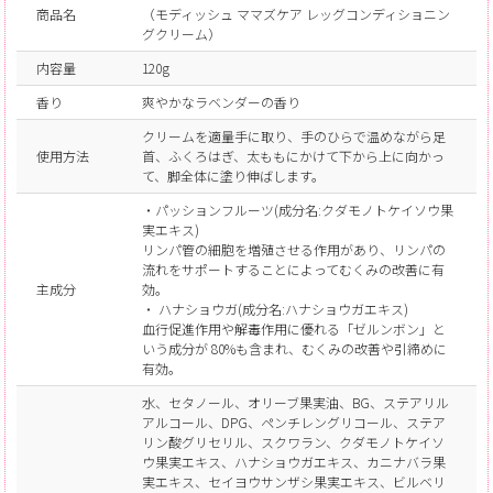
商品名
（モディッシュ ママズケア レッグコンディショニン
グクリーム）
内容量
120g
香り
爽やかなラベンダーの香り
クリームを適量手に取り、手のひらで温めながら足
使用方法
首、ふくろはぎ、太ももにかけて下から上に向かっ
て、脚全体に塗り伸ばします。
・パッションフルーツ(成分名:クダモノトケイソウ果
実エキス)
リンパ管の細胞を増殖させる作用があり、リンパの
流れをサポートすることによってむくみの改善に有
主成分
効。
・ ハナショウガ(成分名:ハナショウガエキス)
血行促進作用や解毒作用に優れる「ゼルンボン」と
いう成分が 80%も含まれ、むくみの改善や引締めに
有効。
水、セタノール、オリーブ果実油、BG、ステアリル
アルコール、DPG、ペンチレングリコール、ステア
リン酸グリセリル、スクワラン、クダモノトケイソ
ウ果実エキス、ハナショウガエキス、カニナバラ果
実エキス、セイヨウサンザシ果実エキス、ビルベリ