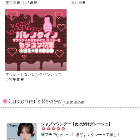
盛れる青コン9選💙
まとめ💗
すうぃ～となバレンタインカラコ
ン特集🍫💝
Customer's Review
/ お客様の声