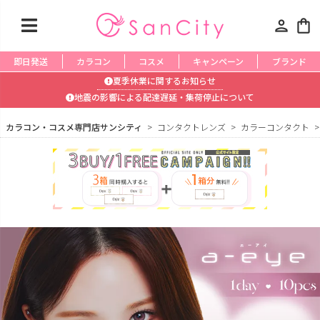
person
shopping_bag
即日発送
カラコン
コスメ
キャンペーン
ブランド
夏季休業に関するお知らせ
地震の影響による配達遅延・集荷停止について
カラコン・コスメ専門店サンシティ
コンタクトレンズ
カラーコンタクト