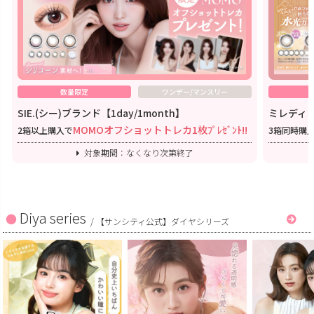
数量限定
ワンデー/マンスリー
SIE.(シー)ブランド【1day/1month】
ミレディワ
MOMOオフショットトレカ1枚ﾌﾟﾚｾﾞﾝﾄ!!
2箱以上購入で
3箱同時購
対象期間：なくなり次第終了
Diya series
/
【サンシティ公式】ダイヤシリーズ