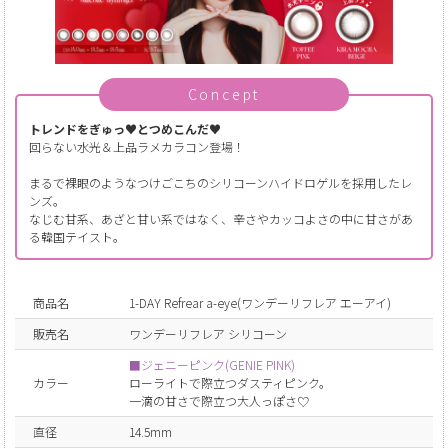
Concept
トレンドをぎゅっ♥とつめこんだ♥
回らない水光＆上品ラメカラコン登場！
まるで裸眼のようなつけごこちのシリコーンハイドロゲルを採用したレ
ンズ。
なじむ甘系、あざと甘い系ではなく、辛さやカッコよさの中に甘さがあ
る韓国テイスト。
商品名
1-DAY Refrear a-eye(ワンデーリフレア エーアイ)
販売名
ワンデーリフレア シリコーン
■ジェニーピンク(GENIE PINK)
カラー
ローライトで際立つダスティピンク。
一滴の甘さで際立つ大人っぽさ♡
直径
14.5mm