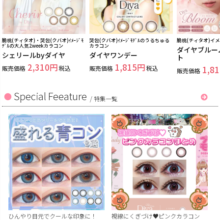
脆桃(チィタオ)・哭包(クバオ)ｲﾒｰｼﾞﾓ
哭包(クバオ)ｲﾒｰｼﾞﾓﾃﾞﾙのうるちゅる
脆桃(チィタオ)イ
ﾃﾞﾙの大人気2weekカラコン
カラコン
ダイヤブルー
シェリールbyダイヤ
ダイヤワンデー
ト
2,310
1,815
販売価格
税込
販売価格
税込
1,81
販売価格
Special Feeature
/
特集一覧
ひんやり目元でクールな印象に！
視線にくぎづけ♥ピンクカラコン