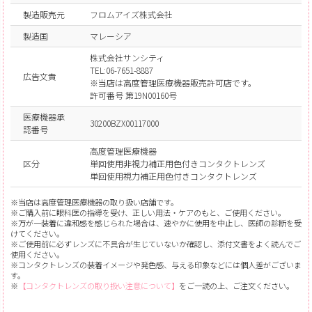
製造販売元
フロムアイズ株式会社
製造国
マレーシア
株式会社サンシティ
TEL:06-7651-8887
広告文責
※当店は高度管理医療機器販売許可店です。
許可番号 第19N00160号
医療機器承
30200BZX00117000
認番号
高度管理医療機器
区分
単回使用非視力補正用色付きコンタクトレンズ
単回使用視力補正用色付きコンタクトレンズ
※当店は高度管理医療機器の取り扱い店舗です。
※ご購入前に眼科医の指導を受け、正しい用法・ケアのもと、ご使用ください。
※万が一装着に違和感を感じられた場合は、速やかに使用を中止し、医師の診断を受
けてください。
※ご使用前に必ずレンズに不具合が生じていないか確認し、添付文書をよく読んでご
使用ください。
※コンタクトレンズの装着イメージや発色感、与える印象などには個人差がございま
す。
※
【コンタクトレンズの取り扱い注意について】
をご一読の上、ご注文ください。