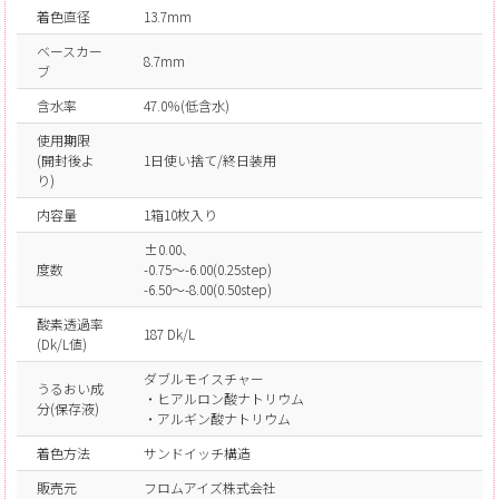
着色直径
13.7mm
ベースカー
8.7mm
ブ
含水率
47.0％(低含水)
使用期限
(開封後よ
1日使い捨て/終日装用
り)
内容量
1箱10枚入り
±0.00、
度数
-0.75～-6.00(0.25step)
-6.50～-8.00(0.50step)
酸素透過率
187 Dk/L
(Dk/L値)
ダブルモイスチャー
うるおい成
・ヒアルロン酸ナトリウム
分(保存液)
・アルギン酸ナトリウム
着色方法
サンドイッチ構造
販売元
フロムアイズ株式会社