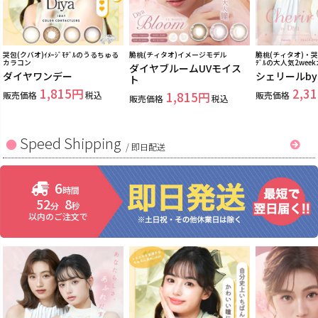
哭包(クバオ)ｲﾒｰｼﾞﾓﾃﾞﾙのうるちゅる
脆桃(チィタオ)イメージモデル
脆桃(チィタオ)・哭包
カラコン
ﾃﾞﾙの大人気2wee
ダイヤブルームUVモイス
ダイヤワンデー
シェリールb
ト
1,815
2,31
販売価格
税込
1,815
販売価格
販売価格
税込
Speed Shipping
/
即日配送
6
時間
52
7
分
秒
以内のご注文で