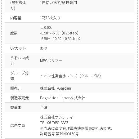
(開封後よ
1日使い捨て/終日装用
り)
内容量
1箱10枚入り
±0.00、
度数
-0.50～-6.00（0.25step）
-6.50～-10.00（0.50step）
UVカット
あり
うるおい成
MPCポリマー
分
グループ分
イオン性高含水レンズ（グループⅣ）
類
販売元
株式会社T-Garden
製造販売元
Pegavision Japan株式会社
製造国
台湾
株式会社サンシティ
TEL:06-7651-8887
広告文責
※当店は高度管理医療機器販売許可店です。
許可番号 第19N00160号