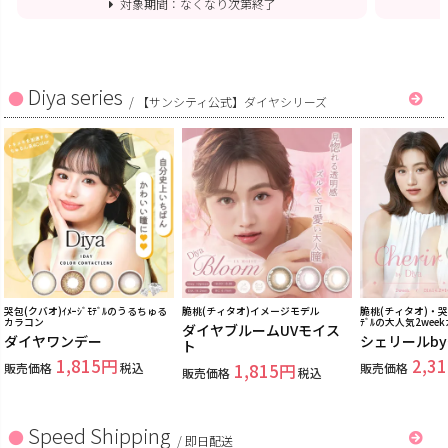
対象期間：なくなり次第終了
Diya series
/
【サンシティ公式】ダイヤシリーズ
哭包(クバオ)ｲﾒｰｼﾞﾓﾃﾞﾙのうるちゅる
脆桃(チィタオ)イメージモデル
脆桃(チィタオ)・哭包
カラコン
ﾃﾞﾙの大人気2wee
ダイヤブルームUVモイス
ダイヤワンデー
シェリールb
ト
1,815
2,31
販売価格
税込
1,815
販売価格
販売価格
税込
Speed Shipping
/
即日配送