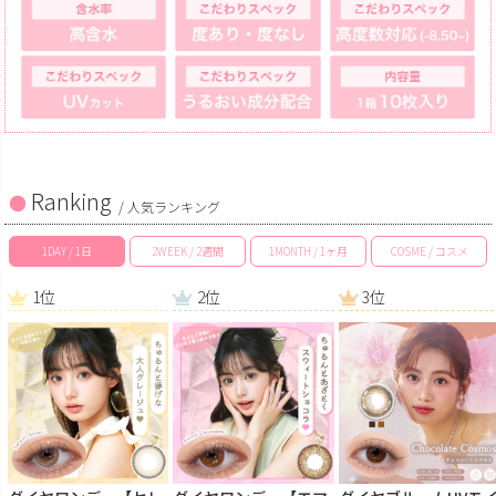
Ranking
/ 人気ランキング
1DAY / 1日
2WEEK / 2週間
1MONTH / 1ヶ月
COSME / コスメ
1位
2位
3位