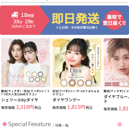
18
時間
38
28
分
秒
以内のご注文で
脆桃(チィタオ)・哭包(クバオ)ｲﾒｰｼﾞﾓ
哭包(クバオ)ｲﾒｰｼﾞﾓﾃﾞﾙのうるちゅる
脆桃(チィタオ)イ
ﾃﾞﾙの大人気2weekカラコン
カラコン
ダイヤブルー
シェリールbyダイヤ
ダイヤワンデー
ト
2,310
1,815
販売価格
税込
販売価格
税込
1,81
販売価格
Special Feeature
/
特集一覧