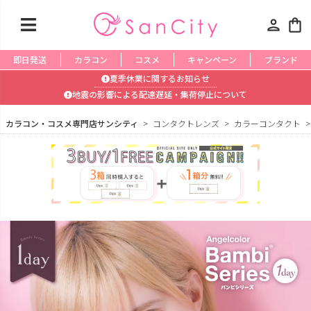
person
shopping_bag
即日発送
カラコン
コスメ
キャンペーン
ブランド
夏季休業に関するお知らせ
地震の影響による配達遅延・集荷停止について
カラコン・コスメ専門店サンシティ
コンタクトレンズ
カラーコンタクト