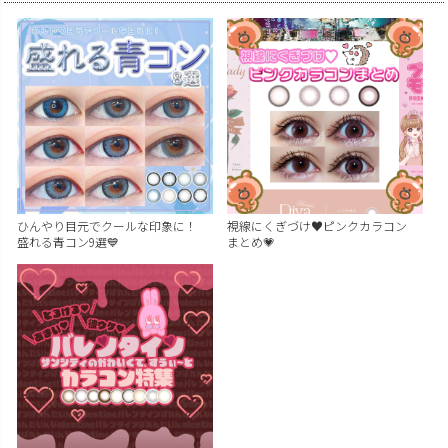
ひんやり目元でクールな印象に！
視線にくぎづけ♥ピンクカラコン
盛れる青コン9選💙
まとめ💗