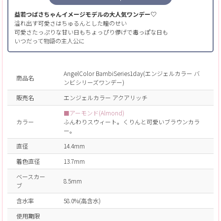
益若つばさちゃんイメージモデルの大人気ワンデー♡
溢れ出す可愛さはちゅるんとした瞳のせい
可愛さたっぷりな甘い日もちょっぴり儚げで毒っぽな日も
いつだって物語の主人公に
AngelColor BambiSeries1day(エンジェルカラー バ
商品名
ンビシリーズワンデー)
販売名
エンジェルカラー アクアリッチ
■アーモンド(Almond)
カラー
ふんわりスウィート。くりんと可愛いブラウンカラ
ー。
直径
14.4mm
着色直径
13.7mm
ベースカー
8.5mm
ブ
含水率
58.0%(高含水)
使用期限