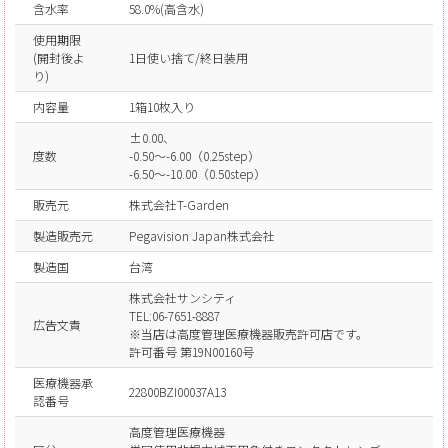
含水率
58.0%(高含水)
使用期限
(開封後よ
1日使い捨て/終日装用
り)
内容量
1箱10枚入り
±0.00、
度数
-0.50～-6.00（0.25step）
-6.50～-10.00（0.50step）
販売元
株式会社T-Garden
製造販売元
Pegavision Japan株式会社
製造国
台湾
株式会社サンシティ
TEL:06-7651-8887
広告文責
※当店は高度管理医療機器販売許可店です。
許可番号 第19N00160号
医療機器承
22800BZI00037A13
認番号
高度管理医療機器