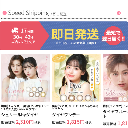
Speed Shipping
/
即日配送
17
時間
30
41
分
秒
以内のご注文で
脆桃(チィタオ)・哭包(クバオ)ｲﾒｰｼﾞﾓ
哭包(クバオ)ｲﾒｰｼﾞﾓﾃﾞﾙのうるちゅる
脆桃(チィタオ)イ
ﾃﾞﾙの大人気2weekカラコン
カラコン
ダイヤブルー
シェリールbyダイヤ
ダイヤワンデー
ト
2,310
1,815
販売価格
税込
販売価格
税込
1,81
販売価格