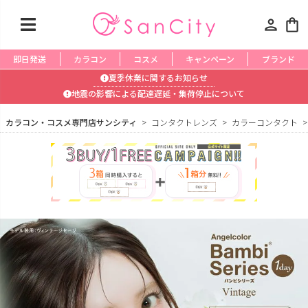
person
shopping_bag
即日発送
カラコン
コスメ
キャンペーン
ブランド
夏季休業に関するお知らせ
地震の影響による配達遅延・集荷停止について
カラコン・コスメ専門店サンシティ
コンタクトレンズ
カラーコンタクト