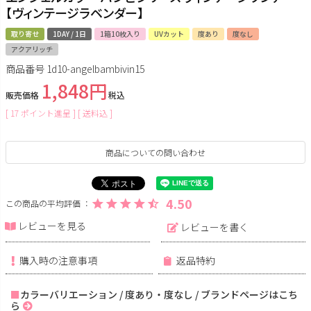
【ヴィンテージラベンダー】
取り寄せ
1DAY / 1日
1箱10枚入り
UVカット
度あり
度なし
アクアリッチ
商品番号
1d10-angelbambivin15
1,848
販売価格
税込
[
17
ポイント進呈 ]
送料込
商品についての問い合わせ
4.50
レビューを見る
レビューを書く
購入時の注意事項
返品特約
カラーバリエーション / 度あり・度なし / ブランドページはこち
ら