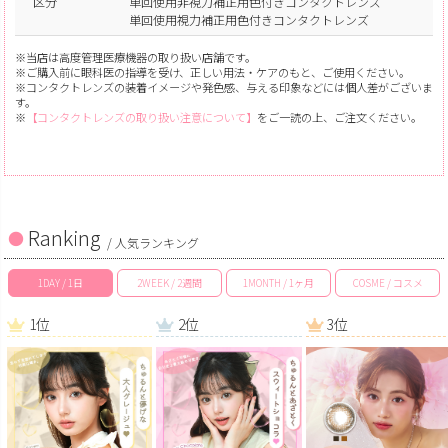
区分
単回使用非視力補正用色付きコンタクトレンズ
単回使用視力補正用色付きコンタクトレンズ
※当店は高度管理医療機器の取り扱い店舗です。
※ご購入前に眼科医の指導を受け、正しい用法・ケアのもと、ご使用ください。
※コンタクトレンズの装着イメージや発色感、与える印象などには個人差がございま
す。
※
【コンタクトレンズの取り扱い注意について】
をご一読の上、ご注文ください。
Ranking
/ 人気ランキング
1DAY / 1日
2WEEK / 2週間
1MONTH / 1ヶ月
COSME / コスメ
1位
2位
3位