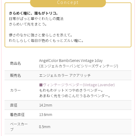
Concept
きらめく瞳に、誰もがトリコ。
日常がぱっと華やぐわたしの魔法
きらめいて光をまとう。
儚さのなかに強さと愛らしさを添えて。
わたしらしく毎日が色めくもっとズルい瞳に。
AngelColor BambiSeries Vintage 1day
商品名
(エンジェルカラーバンビシリーズヴィンテージ)
販売名
エンジェルカラー アクアリッチ
■ヴィンテージラベンダー(Vintage Lavender)
カラー
もわもわドット×つやめきラベンダー。
あまねく光をつめこんだうるみラベンダー。
直径
14.2mm
着色直径
13.6mm
ベースカー
8.5mm
ブ