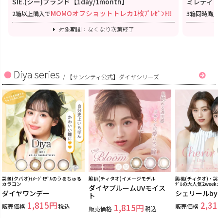
SIE.(シー)ブランド【1day/1month】
ミレディワ
MOMOオフショットトレカ1枚ﾌﾟﾚｾﾞﾝﾄ!!
2箱以上購入で
3箱同時購
対象期間：なくなり次第終了
Diya series
/
【サンシティ公式】ダイヤシリーズ
哭包(クバオ)ｲﾒｰｼﾞﾓﾃﾞﾙのうるちゅる
脆桃(チィタオ)イメージモデル
脆桃(チィタオ)・哭包
カラコン
ﾃﾞﾙの大人気2wee
ダイヤブルームUVモイス
ダイヤワンデー
シェリールb
ト
1,815
2,31
販売価格
税込
1,815
販売価格
販売価格
税込