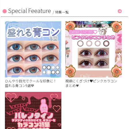
Special Feeature
/
特集一覧
ひんやり目元でクールな印象に！
視線にくぎづけ♥ピンクカラコン
盛れる青コン9選💙
まとめ💗