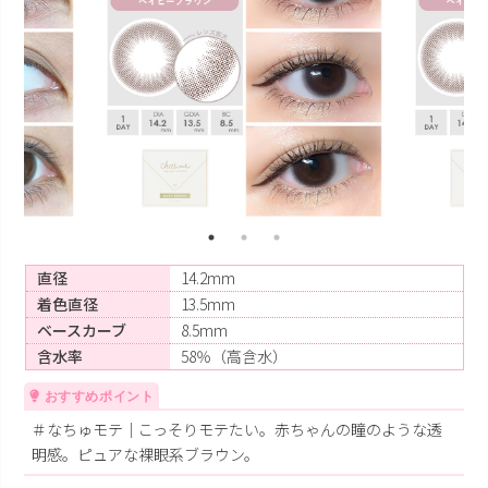
直径
14.2mm
着色直径
13.5mm
ベースカーブ
8.5mm
含水率
58％（高含水）
＃なちゅモテ｜こっそりモテたい。赤ちゃんの瞳のような透
明感。
ピュアな裸眼系ブラウン
。