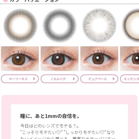
ホーリーキス
ノエルハグ
ピュアベール
エッセンス
瞳に、あと1mmの自信を。
今日はどのレンズでモテる？
。
”こっそりモテたい♡” ”しっかりモテたい♡”なり
たいイメージから選べる、豊富なカラーバリエー