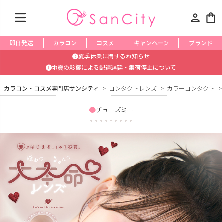
person
shopping_bag
即日発送
カラコン
コスメ
キャンペーン
ブランド
夏季休業に関するお知らせ
地震の影響による配達遅延・集荷停止について
カラコン・コスメ専門店サンシティ
コンタクトレンズ
カラーコンタクト
チューズミー