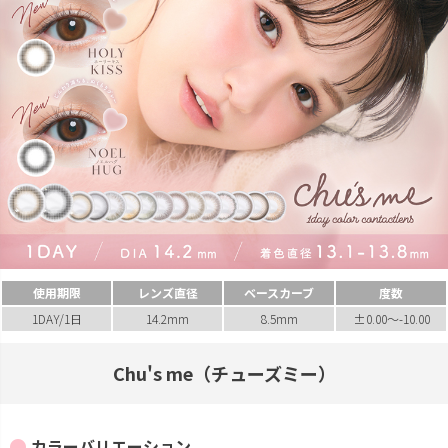
使用期限
レンズ直径
ベースカーブ
度数
1DAY/1日
14.2mm
8.5mm
±0.00～-10.00
Chu's me（チューズミー）
カラーバリエーション