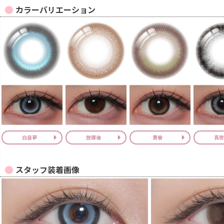
カラーバリエーション
白昼夢
放課後
黄昏
真夜
スタッフ装着画像