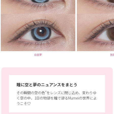
白昼夢
放
瞳に空と夢のニュアンスをまとう
その瞬間の空の色”をレンズに閉じ込め、変わりゆ
く空の中、
1日の物語を瞳で語るMumeiの世界によ
うこそ♡