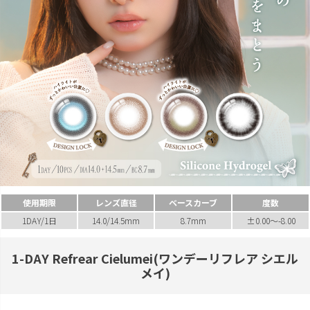
使用期限
レンズ直径
ベースカーブ
度数
1DAY/1日
14.0/14.5mm
8.7mm
±0.00～-8.00
1-DAY Refrear Cielumei(ワンデーリフレア シエル
メイ)