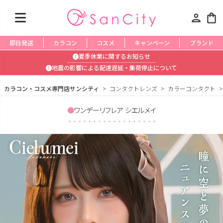
person
shopping_bag
即日発送
カラコン
コスメ
キャンペーン
ブランド
夏季休業に関するお知らせ
地震の影響による配達遅延・集荷停止について
カラコン・コスメ専門店サンシティ
コンタクトレンズ
カラーコンタクト
ワンデーリフレア シエルメイ