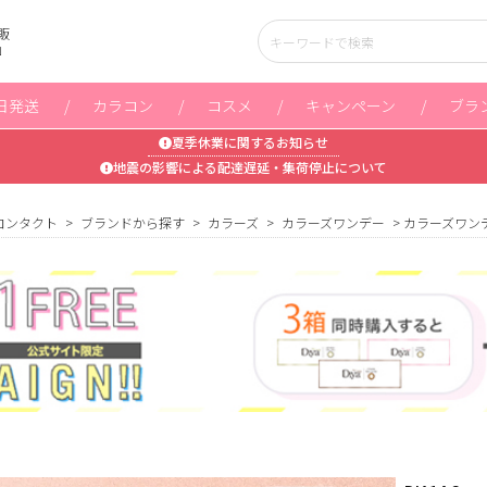
販
」
日発送
カラコン
コスメ
キャンペーン
ブラ
夏季休業に関するお知らせ
地震の影響による配達遅延・集荷停止について
コンタクト
ブランドから探す
カラーズ
カラーズワンデー
カラーズワン