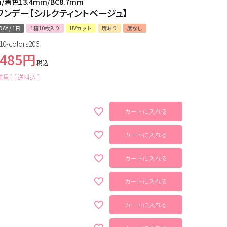
m/着色13.4mm/BC8.7mm
ワンデー【シルクティントベージュ】
DAY / 1日
1箱10枚入り
UVカット
度あり
度なし
10-colors206
,485
税込
呈 ]
送料込
カートに入れる
カートに入れる
カートに入れる
カートに入れる
カートに入れる