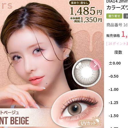
DIA14.2m
カラーズ
取り寄せ
1
商品番号
1d
1
販売価格
[
14
ポイント進
度数
±0.00
-0.50
-1.00
-1.25
-1.50