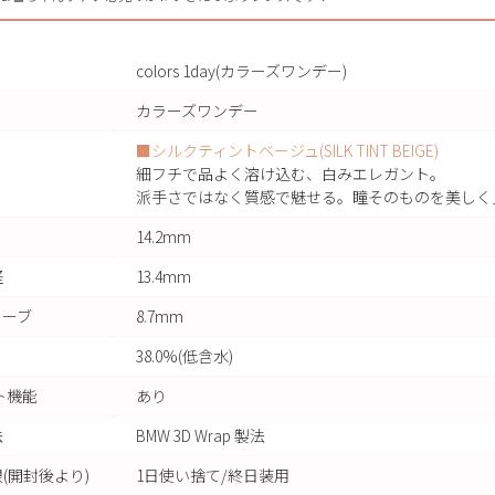
colors 1day(カラーズワンデー)
カラーズワンデー
■シルクティントベージュ(SILK TINT BEIGE)
細フチで品よく溶け込む、白みエレガント。
派手さではなく質感で魅せる。瞳そのものを美しく
14.2mm
径
13.4mm
カーブ
8.7mm
38.0%(低含水)
ト機能
あり
法
BMW 3D Wrap 製法
(開封後より)
1日使い捨て/終日装用