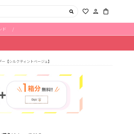
favorite_border
person
shopping_bag
ンド
デー【シルクティントベージュ】