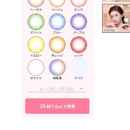
ヘーゼル
ベージュ
ピンク
グリーン
ブルー
パープル
イエロー
オレンジ
レッド
ホワイト
特殊柄
クリア
manage_search
絞り込んで検索