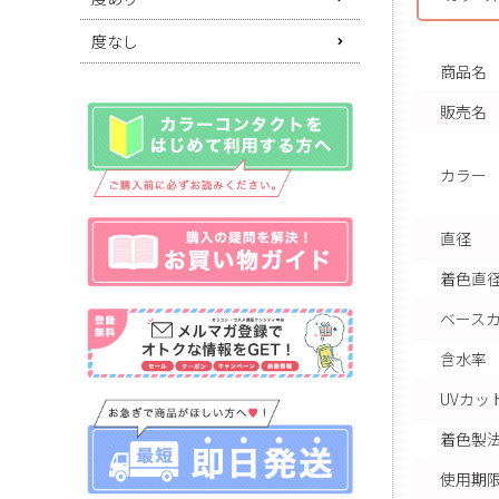
度なし
商品名
販売名
カラー
直径
着色直
ベース
含水率
UVカッ
着色製
使用期限