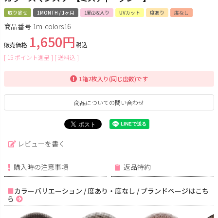
取り寄せ
1MONTH / 1ヶ月
1箱2枚入り
UVカット
度あり
度なし
商品番号
1m-colors16
1,650
販売価格
税込
[
15
ポイント進呈 ]
送料込
1箱2枚入り(同じ度数)です
商品についての問い合わせ
レビューを書く
購入時の注意事項
返品特約
カラーバリエーション / 度あり・度なし / ブランドページはこち
ら