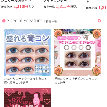
シェリールbyダイヤ
ダイヤワンデー
ト
2,310
1,815
販売価格
税込
販売価格
税込
1,81
販売価格
Special Feeature
/
特集一覧
ひんやり目元でクールな印象に！
視線にくぎづけ♥ピンクカラコン
盛れる青コン9選💙
まとめ💗