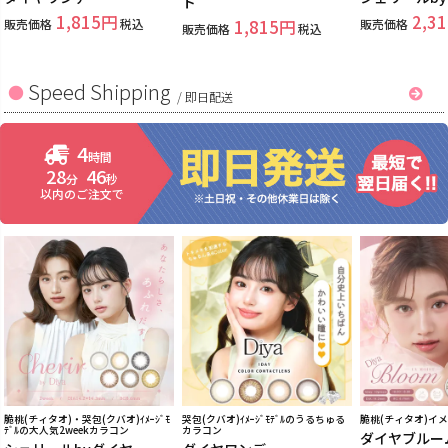
ト
1,815
2,31
販売価格
税込
1,815
販売価格
販売価格
税込
Speed Shipping
/
即日配送
4
時間
28
45
分
秒
以内のご注文で
脆桃(チィタオ)・哭包(クバオ)ｲﾒｰｼﾞﾓ
哭包(クバオ)ｲﾒｰｼﾞﾓﾃﾞﾙのうるちゅる
脆桃(チィタオ)イ
ﾃﾞﾙの大人気2weekカラコン
カラコン
ダイヤブルー