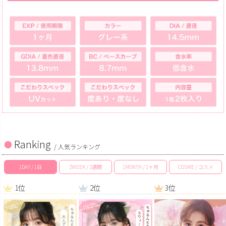
Ranking
/ 人気ランキング
1DAY / 1日
2WEEK / 2週間
1MONTH / 1ヶ月
COSME / コスメ
1位
2位
3位