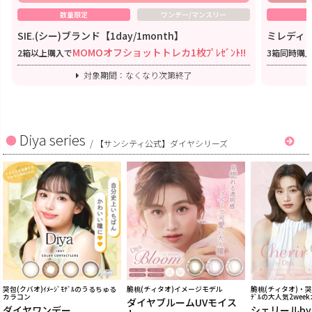
数量限定
ワンデー/マンスリー
SIE.(シー)ブランド【1day/1month】
ミレディワ
MOMOオフショットトレカ1枚ﾌﾟﾚｾﾞﾝﾄ!!
2箱以上購入で
3箱同時購
対象期間：なくなり次第終了
Diya series
/
【サンシティ公式】ダイヤシリーズ
哭包(クバオ)ｲﾒｰｼﾞﾓﾃﾞﾙのうるちゅる
脆桃(チィタオ)イメージモデル
脆桃(チィタオ)・哭包
カラコン
ﾃﾞﾙの大人気2wee
ダイヤブルームUVモイス
ダイヤワンデー
シェリールb