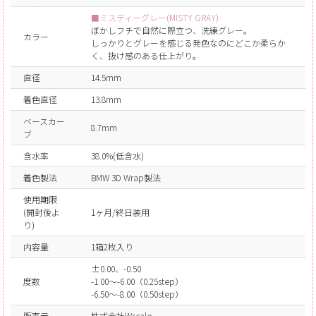
■ミスティーグレー(MISTY GRAY)
ぼかしフチで自然に際立つ、洗練グレー。
カラー
しっかりとグレーを感じる発色なのにどこか柔らか
く、抜け感のある仕上がり。
直径
14.5mm
着色直径
13.8mm
ベースカー
8.7mm
ブ
含水率
38.0%(低含水)
着色製法
BMW 3D Wrap製法
使用期限
(開封後よ
1ヶ月/終日装用
り)
内容量
1箱2枚入り
±0.00、-0.50
度数
-1.00～-6.00（0.25step）
-6.50～-8.00（0.50step）
販売元
株式会社Wscale