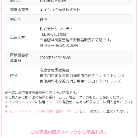
製造販売元
エイショウ光学株式会社
製造国
台湾
株式会社サンシティ
TEL:06-7651-8887
広告文責
※当店は高度管理医療機器販売許可店です。
許可番号 第19N00160号
医療機器承
22900BZX00215A03
認番号
高度管理医療機器
区分
再使用可能な非視力補正用色付きコンタクトレンズ
再使用可能な視力補正用色付きコンタクトレンズ
※当店は高度管理医療機器の取り扱い店舗です。
※ご購入前に眼科医の指導を受け、正しい用法・ケアのもと、ご使用ください。
※コンタクトレンズの装着イメージや発色感、与える印象などには個人差がございま
す。
※
【コンタクトレンズの取り扱い注意について】
をご一読の上、ご注文ください。
この商品の関連スペックから商品を探す