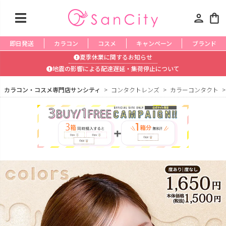
person
shopping_bag
即日発送
カラコン
コスメ
キャンペーン
ブランド
夏季休業に関するお知らせ
地震の影響による配達遅延・集荷停止について
カラコン・コスメ専門店サンシティ
コンタクトレンズ
カラーコンタクト