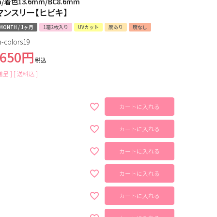
m/着色13.6mm/BC8.6mm
マンスリー【ヒビキ】
MONTH / 1ヶ月
1箱2枚入り
UVカット
度あり
度なし
-colors19
,650
税込
呈 ]
送料込
カートに入れる
カートに入れる
カートに入れる
カートに入れる
カートに入れる