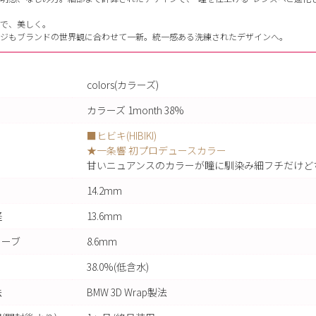
で、美しく。
ジもブランドの世界観に合わせて一新。統一感ある洗練されたデザインへ。
colors(カラーズ)
カラーズ 1month 38%
■ヒビキ(HIBIKI)
★一条響 初プロデュースカラー
甘いニュアンスのカラーが瞳に馴染み細フチだけど
14.2mm
径
13.6mm
カーブ
8.6mm
38.0%(低含水)
法
BMW 3D Wrap製法