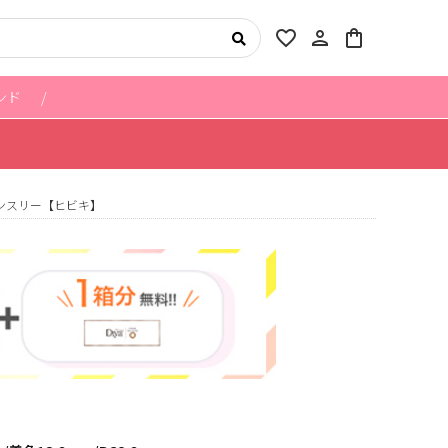
favorite_border
person
shopping_bag
ンド
ンスリー【ヒビキ】