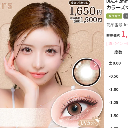
DIA14.2m
カラーズ
取り寄せ
1
商品番号
1m
1
販売価格
[
15
ポイント進
度数
±0.00
-0.50
-1.00
-1.25
-1.50