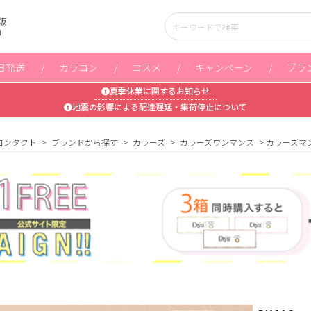
販
」
日発送
カラコン
コスメ
キャンペーン
ブラ
夏季休業に関するお知らせ
地震の影響による配達遅延・集荷停止について
コンタクト
ブランドから探す
カラーズ
カラーズワンマンス
カラーズマ