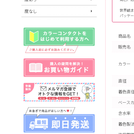
世界観ま
度なし
パッケー
商品名
販売名
カラー
直径
着色直
ベース
含水率
着色製