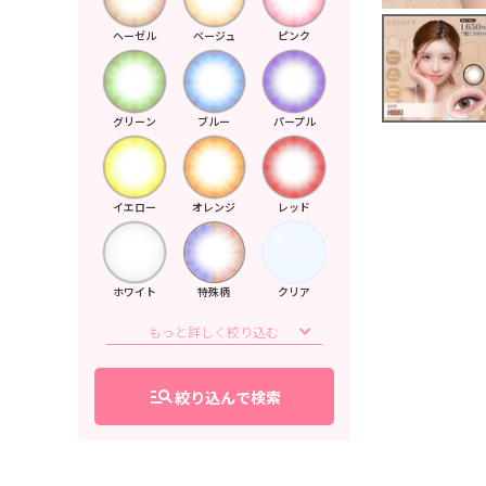
ヘーゼル
ベージュ
ピンク
グリーン
ブルー
パープル
イエロー
オレンジ
レッド
ホワイト
特殊柄
クリア
manage_search
絞り込んで検索