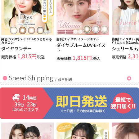
哭包(クバオ)ｲﾒｰｼﾞﾓﾃﾞﾙのうるちゅる
脆桃(チィタオ)イメージモデル
脆桃(チィタオ)・哭包
カラコン
ﾃﾞﾙの大人気2wee
ダイヤブルームUVモイス
ダイヤワンデー
シェリールb
ト
1,815
2,31
販売価格
税込
1,815
販売価格
販売価格
税込
Speed Shipping
/
即日配送
14
時間
39
23
分
秒
以内のご注文で