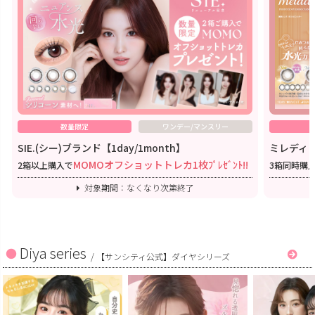
数量限定
ワンデー/マンスリー
SIE.(シー)ブランド【1day/1month】
ミレディワ
MOMOオフショットトレカ1枚ﾌﾟﾚｾﾞﾝﾄ!!
2箱以上購入で
3箱同時購
対象期間：なくなり次第終了
Diya series
/
【サンシティ公式】ダイヤシリーズ