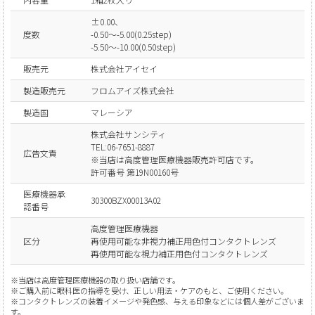
±0.00、
度数
-0.50～-5.00(0.25step)
-5.50～-10.00(0.50step)
販売元
株式会社アイセイ
製造販売元
フロムアイズ株式会社
製造国
マレーシア
株式会社サンシティ
TEL:06-7651-8887
広告文責
※当店は高度管理医療機器販売許可店です。
許可番号 第19N00160号
医療機器承
30300BZX00013A02
認番号
高度管理医療機器
区分
再使用可能な非視力補正用色付コンタクトレンズ
再使用可能な視力補正用色付コンタクトレンズ
※当店は高度管理医療機器の取り扱い店舗です。
※ご購入前に眼科医の指導を受け、正しい用法・ケアのもと、ご使用ください。
※コンタクトレンズの装着イメージや発色感、与える印象などには個人差がございま
す。