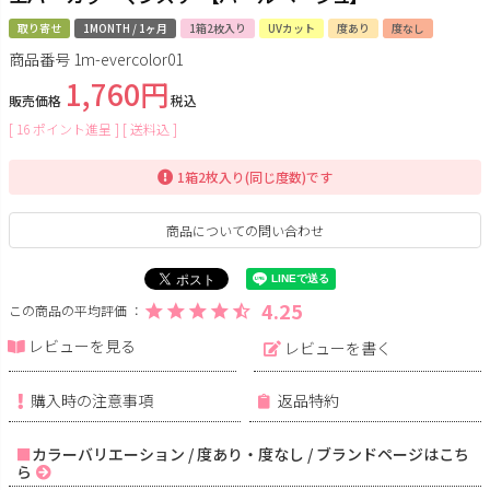
取り寄せ
1MONTH / 1ヶ月
1箱2枚入り
UVカット
度あり
度なし
商品番号
1m-evercolor01
1,760
販売価格
税込
[
16
ポイント進呈 ]
送料込
1箱2枚入り(同じ度数)です
商品についての問い合わせ
4.25
レビューを見る
レビューを書く
購入時の注意事項
返品特約
カラーバリエーション / 度あり・度なし / ブランドページはこち
ら