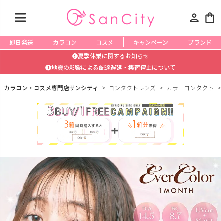
person
shopping_bag
即日発送
カラコン
コスメ
キャンペーン
ブランド
夏季休業に関するお知らせ
地震の影響による配達遅延・集荷停止について
カラコン・コスメ専門店サンシティ
コンタクトレンズ
カラーコンタクト