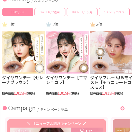
/ 人気ランキング
1DAY / 1日
2WEEK / 2週間
1MONTH / 1ヶ月
COSME / コスメ
1位
2位
3位
ダイヤワンデー【セレ
ダイヤワンデー【エマ
ダイヤブルームUVモ
ーナブラウン】
ショコラ】
スト【チョコレートコ
スモス】
1,815円
1,815円
1,815円
販売価格
(税込)
販売価格
(税込)
販売価格
(税込)
Campaign
/
キャンペーン商品
リニューアル記念キャンペーン