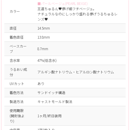
■パールベージュ(PEARL BEIGE)
王道ちゅるん♥儚げ細フチベージュ。
カラー
ナチュラルなのにしっかり盛れる儚げうるちゅるレ
ンズ♥
直径
14.5mm
着色直径
13.8mm
ベースカー
8.7mm
ブ
含水率
47%(低含水)
うるおい成
アルギン酸ナトリウム・ヒアルロン酸ナトリウム
分
UVカット
あり
着色方法
サンドイッチ構造
製造方法
キャストモールド製法
使用期限
(開封後よ
1ヶ月/終日装用
り)
内容量
1箱2枚入り