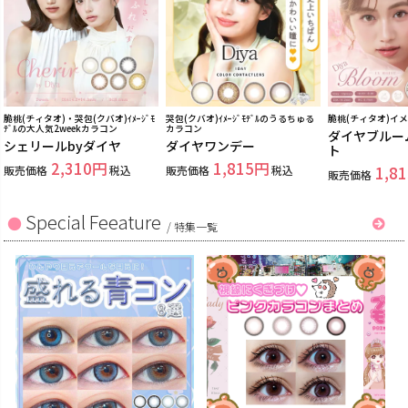
脆桃(チィタオ)・哭包(クバオ)ｲﾒｰｼﾞﾓ
哭包(クバオ)ｲﾒｰｼﾞﾓﾃﾞﾙのうるちゅる
脆桃(チィタオ)イ
ﾃﾞﾙの大人気2weekカラコン
カラコン
ダイヤブルー
シェリールbyダイヤ
ダイヤワンデー
ト
2,310
1,815
販売価格
税込
販売価格
税込
1,81
販売価格
Special Feeature
/
特集一覧