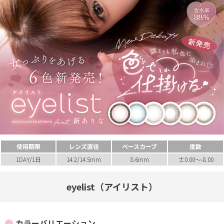
使用期限
レンズ直径
ベースカーブ
度数
1DAY/1日
14.2/14.5mm
8.6mm
±0.00～-8.00
eyelist（アイリスト）
カラーバリエーション