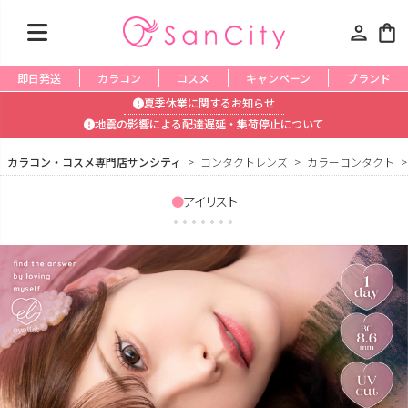
person
shopping_bag
即日発送
カラコン
コスメ
キャンペーン
ブランド
夏季休業に関するお知らせ
地震の影響による配達遅延・集荷停止について
カラコン・コスメ専門店サンシティ
コンタクトレンズ
カラーコンタクト
アイリスト