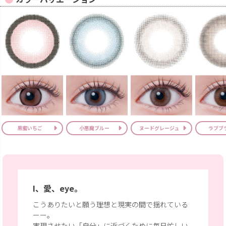
黒蜜いちご
小悪魔ブルー
ヌードグレージュ
ラブブ
I、愛、eye。
こうありたいと願う理想と現実の間で揺れている
ーー。
実現させたい「自分」に近づくために毎日忙しい