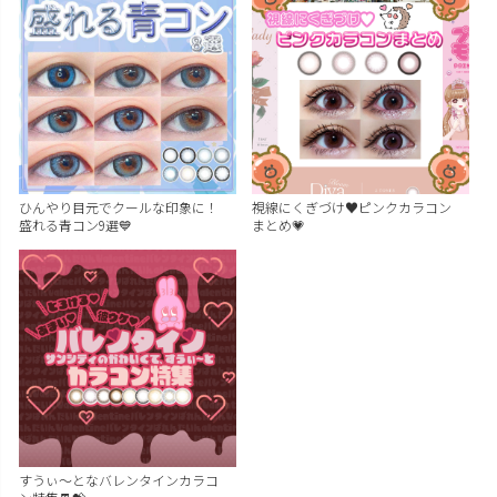
ひんやり目元でクールな印象に！
視線にくぎづけ♥ピンクカラコン
盛れる青コン9選💙
まとめ💗
すうぃ～となバレンタインカラコ