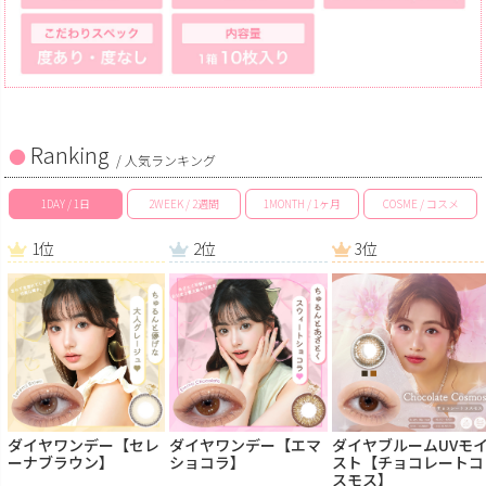
Ranking
/ 人気ランキング
1DAY / 1日
2WEEK / 2週間
1MONTH / 1ヶ月
COSME / コスメ
1位
2位
3位
ダイヤワンデー【セレ
ダイヤワンデー【エマ
ダイヤブルームUVモ
ーナブラウン】
ショコラ】
スト【チョコレートコ
スモス】