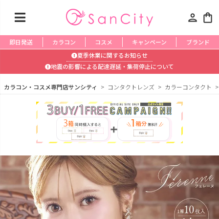
person
shopping_bag
即日発送
カラコン
コスメ
キャンペーン
ブランド
夏季休業に関するお知らせ
地震の影響による配達遅延・集荷停止について
カラコン・コスメ専門店サンシティ
コンタクトレンズ
カラーコンタクト