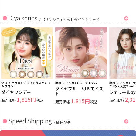
Diya series
/
【サンシティ公式】ダイヤシリーズ
哭包(クバオ)ｲﾒｰｼﾞﾓﾃﾞﾙのうるちゅる
脆桃(チィタオ)イメージモデル
脆桃(チィタオ)・哭包
カラコン
ﾃﾞﾙの大人気2wee
ダイヤブルームUVモイス
ダイヤワンデー
シェリールb
ト
1,815
2,31
販売価格
税込
1,815
販売価格
販売価格
税込
Speed Shipping
/
即日配送