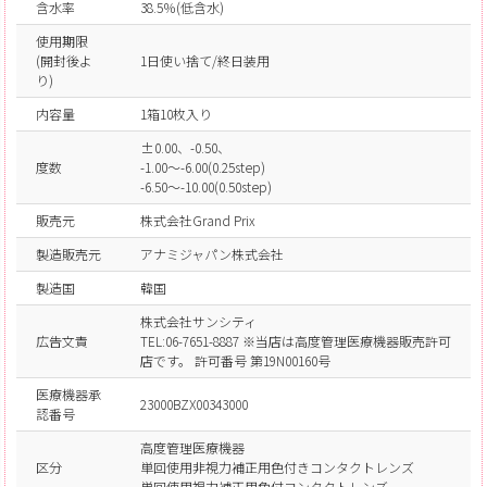
含水率
38.5％(低含水)
使用期限
(開封後よ
1日使い捨て/終日装用
り)
内容量
1箱10枚入り
±0.00、-0.50、
度数
-1.00～-6.00(0.25step)
-6.50～-10.00(0.50step)
販売元
株式会社Grand Prix
製造販売元
アナミジャパン株式会社
製造国
韓国
株式会社サンシティ
広告文責
TEL:06-7651-8887 ※当店は高度管理医療機器販売許可
店です。 許可番号 第19N00160号
医療機器承
23000BZX00343000
認番号
高度管理医療機器
区分
単回使用非視力補正用色付きコンタクトレンズ
単回使用視力補正用色付コンタクトレンズ