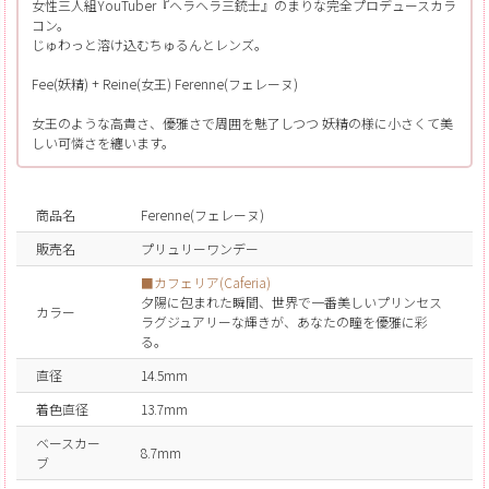
女性三人組YouTuber『ヘラヘラ三銃士』のまりな完全プロデュースカラ
コン。
じゅわっと溶け込むちゅるんとレンズ。
Fee(妖精) + Reine(女王) Ferenne(フェレーヌ)
女王のような高貴さ、優雅さで周囲を魅了しつつ 妖精の様に小さくて美
しい可憐さを纏います。
商品名
Ferenne(フェレーヌ)
販売名
プリュリーワンデー
■カフェリア(Caferia)
夕陽に包まれた瞬間、世界で一番美しいプリンセス
カラー
ラグジュアリーな輝きが、あなたの瞳を優雅に彩
る。
直径
14.5mm
着色直径
13.7mm
ベースカー
8.7mm
ブ