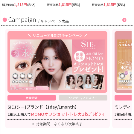
1,815円
1,815円
1,815円
販売価格
(税込)
販売価格
(税込)
販売価格
(税込)
Campaign
/
キャンペーン商品
リニューアル記念キャンペーン
数量限定
ワンデー/マンスリー
SIE.(シー)ブランド【1day/1month】
ミレディワ
MOMOオフショットトレカ1枚ﾌﾟﾚｾﾞﾝﾄ!!
2箱以上購入で
3箱同時購
対象期間：なくなり次第終了