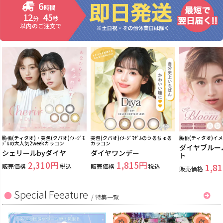
6
時間
12
44
分
秒
以内のご注文で
脆桃(チィタオ)・哭包(クバオ)ｲﾒｰｼﾞﾓ
哭包(クバオ)ｲﾒｰｼﾞﾓﾃﾞﾙのうるちゅる
脆桃(チィタオ)イ
ﾃﾞﾙの大人気2weekカラコン
カラコン
ダイヤブルー
シェリールbyダイヤ
ダイヤワンデー
ト
2,310
1,815
販売価格
税込
販売価格
税込
1,81
販売価格
Special Feeature
/
特集一覧