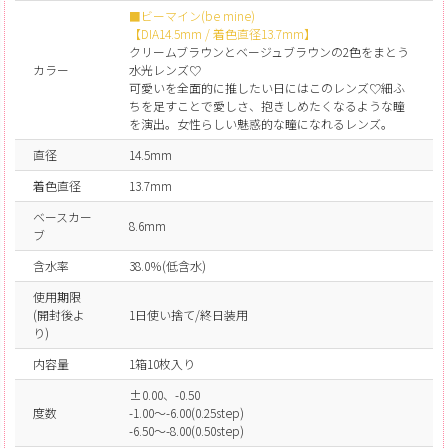
■ビーマイン(be mine)
【DIA14.5mm / 着色直径13.7mm】
クリームブラウンとベージュブラウンの2色をまとう
カラー
水光レンズ♡
可愛いを全面的に推したい日にはこのレンズ♡細ふ
ちを足すことで愛しさ、抱きしめたくなるような瞳
を演出。女性らしい魅惑的な瞳になれるレンズ。
直径
14.5mm
着色直径
13.7mm
ベースカー
8.6mm
ブ
含水率
38.0％(低含水)
使用期限
(開封後よ
1日使い捨て/終日装用
り)
内容量
1箱10枚入り
±0.00、-0.50
度数
-1.00～-6.00(0.25step)
-6.50～-8.00(0.50step)