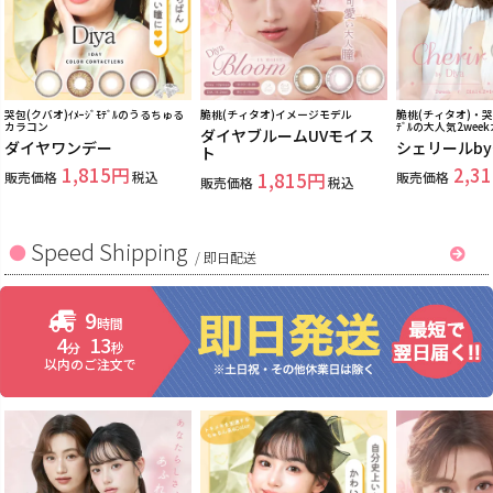
哭包(クバオ)ｲﾒｰｼﾞﾓﾃﾞﾙのうるちゅる
脆桃(チィタオ)イメージモデル
脆桃(チィタオ)・哭包
カラコン
ﾃﾞﾙの大人気2wee
ダイヤブルームUVモイス
ダイヤワンデー
シェリールb
ト
1,815
2,31
販売価格
税込
1,815
販売価格
販売価格
税込
Speed Shipping
/
即日配送
9
時間
4
12
分
秒
以内のご注文で