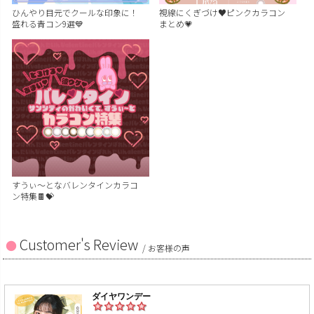
ひんやり目元でクールな印象に！
視線にくぎづけ♥ピンクカラコン
盛れる青コン9選💙
まとめ💗
すうぃ～となバレンタインカラコ
ン特集🍫💝
Customer's Review
/ お客様の声