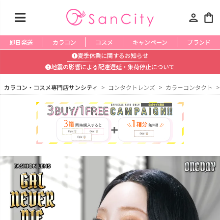
person
shopping_bag
即日発送
カラコン
コスメ
キャンペーン
ブランド
夏季休業に関するお知らせ
地震の影響による配達遅延・集荷停止について
カラコン・コスメ専門店サンシティ
コンタクトレンズ
カラーコンタクト