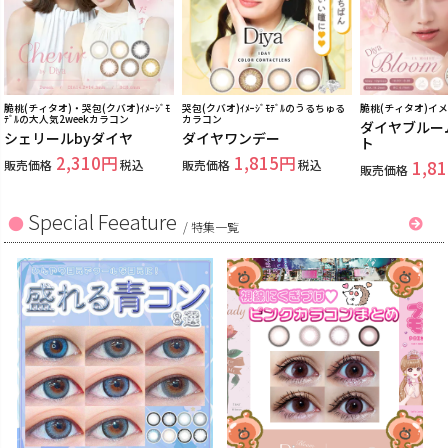
脆桃(チィタオ)・哭包(クバオ)ｲﾒｰｼﾞﾓ
哭包(クバオ)ｲﾒｰｼﾞﾓﾃﾞﾙのうるちゅる
脆桃(チィタオ)イ
ﾃﾞﾙの大人気2weekカラコン
カラコン
ダイヤブルー
シェリールbyダイヤ
ダイヤワンデー
ト
2,310
1,815
販売価格
税込
販売価格
税込
1,81
販売価格
Special Feeature
/
特集一覧