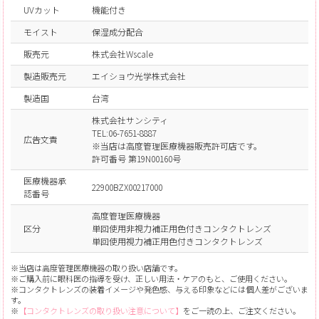
UVカット
機能付き
モイスト
保湿成分配合
販売元
株式会社Wscale
製造販売元
エイショウ光学株式会社
製造国
台湾
株式会社サンシティ
TEL:06-7651-8887
広告文責
※当店は高度管理医療機器販売許可店です。
許可番号 第19N00160号
医療機器承
22900BZX00217000
認番号
高度管理医療機器
区分
単回使用非視力補正用色付きコンタクトレンズ
単回使用視力補正用色付きコンタクトレンズ
※当店は高度管理医療機器の取り扱い店舗です。
※ご購入前に眼科医の指導を受け、正しい用法・ケアのもと、ご使用ください。
※コンタクトレンズの装着イメージや発色感、与える印象などには個人差がございま
す。
※
【コンタクトレンズの取り扱い注意について】
をご一読の上、ご注文ください。