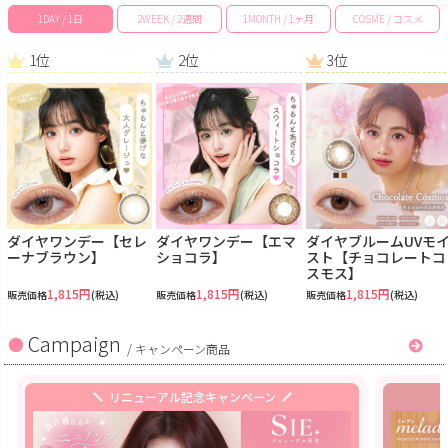
1DAY / 1日
2WEEK / 2週間
1MONTH / 1ヶ月
COSME / コスメ
1位
2位
3位
ダイヤワンデー【セレ
ダイヤワンデー【エマ
ダイヤブルームUVモ
ーナブラウン】
ショコラ】
スト【チョコレートコ
スモス】
1,815円
1,815円
1,815円
販売価格
(税込)
販売価格
(税込)
販売価格
(税込)
Campaign
/
キャンペーン商品
リニューアル記念キャンペーン