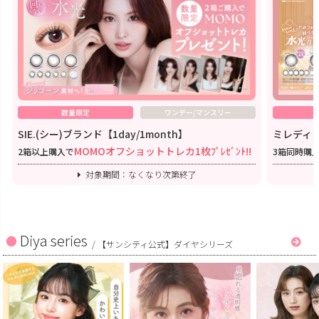
数量限定
ワンデー/マンスリー
SIE.(シー)ブランド【1day/1month】
ミレディワ
MOMOオフショットトレカ1枚ﾌﾟﾚｾﾞﾝﾄ!!
2箱以上購入で
3箱同時購
対象期間：なくなり次第終了
Diya series
/
【サンシティ公式】ダイヤシリーズ