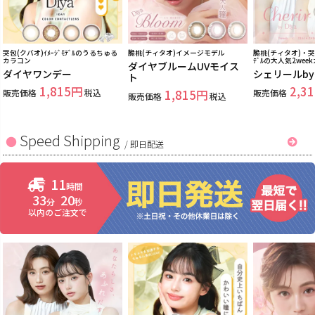
哭包(クバオ)ｲﾒｰｼﾞﾓﾃﾞﾙのうるちゅる
脆桃(チィタオ)イメージモデル
脆桃(チィタオ)・哭包
カラコン
ﾃﾞﾙの大人気2wee
ダイヤブルームUVモイス
ダイヤワンデー
シェリールb
ト
1,815
2,31
販売価格
税込
1,815
販売価格
販売価格
税込
Speed Shipping
/
即日配送
11
時間
33
20
分
秒
以内のご注文で