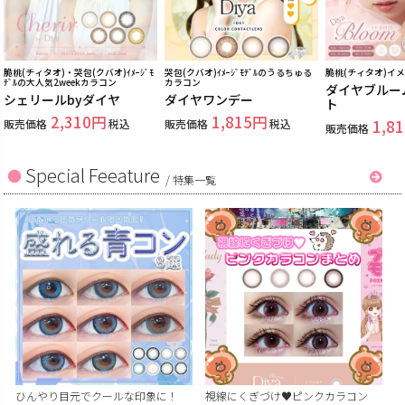
脆桃(チィタオ)・哭包(クバオ)ｲﾒｰｼﾞﾓ
哭包(クバオ)ｲﾒｰｼﾞﾓﾃﾞﾙのうるちゅる
脆桃(チィタオ)イ
ﾃﾞﾙの大人気2weekカラコン
カラコン
ダイヤブルー
シェリールbyダイヤ
ダイヤワンデー
ト
2,310
1,815
販売価格
税込
販売価格
税込
1,81
販売価格
Special Feeature
/
特集一覧
ひんやり目元でクールな印象に！
視線にくぎづけ♥ピンクカラコン