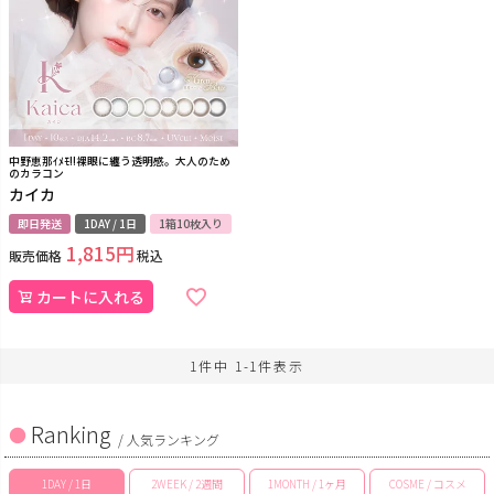
中野恵那ｲﾒﾓ!!裸眼に纏う透明感。大人のため
のカラコン
カイカ
即日発送
1DAY / 1日
1箱10枚入り
1,815
販売価格
税込
カートに入れる
1
件中
1
-
1
件表示
Ranking
/ 人気ランキング
1DAY / 1日
2WEEK / 2週間
1MONTH / 1ヶ月
COSME / コスメ