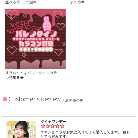
盛れる青コン9選💙
まとめ💗
すうぃ～となバレンタインカラコ
ン特集🍫💝
Customer's Review
/ お客様の声