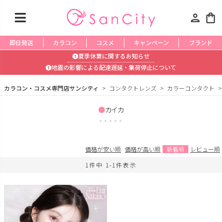
person
shopping_bag
即日発送
カラコン
コスメ
キャンペーン
ブランド
夏季休業に関するお知らせ
地震の影響による配達遅延・集荷停止について
カラコン・コスメ専門店サンシティ
コンタクトレンズ
カラーコンタクト
カイカ
価格が安い順
価格が高い順
新着順
レビュー順
1
件中
1
-
1
件表示