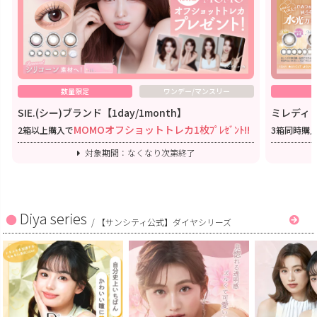
数量限定
ワンデー/マンスリー
SIE.(シー)ブランド【1day/1month】
ミレディワ
MOMOオフショットトレカ1枚ﾌﾟﾚｾﾞﾝﾄ!!
2箱以上購入で
3箱同時購
対象期間：なくなり次第終了
Diya series
/
【サンシティ公式】ダイヤシリーズ