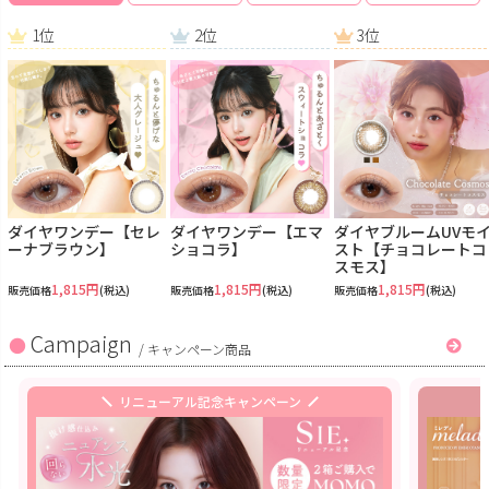
1位
2位
3位
ダイヤワンデー【セレ
ダイヤワンデー【エマ
ダイヤブルームUVモ
ーナブラウン】
ショコラ】
スト【チョコレートコ
スモス】
1,815円
1,815円
1,815円
販売価格
(税込)
販売価格
(税込)
販売価格
(税込)
Campaign
/
キャンペーン商品
リニューアル記念キャンペーン