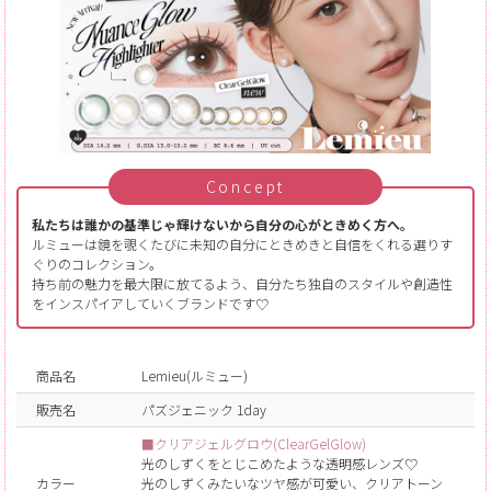
Concept
私たちは誰かの基準じゃ輝けないから自分の心がときめく方へ。
ルミューは鏡を覗くたびに未知の自分にときめきと自信をくれる選りす
ぐりのコレクション。
持ち前の魅力を最大限に放てるよう、自分たち独自のスタイルや創造性
をインスパイアしていくブランドです♡
商品名
Lemieu(ルミュー)
販売名
パズジェニック 1day
■クリアジェルグロウ(ClearGelGlow)
光のしずくをとじこめたような透明感レンズ♡
カラー
光のしずくみたいなツヤ感が可愛い、クリアトーン