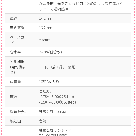
が印象的。光をぎゅっと閉じ込めたような立体ハイ
ライトで透明感UP
直径
14.2mm
着色直径
13.2mm
ベースカー
8.6mm
ブ
含水率
38.0%(低含水)
使用期限
(開封後よ
1日使い捨て/終日装用
り)
内容量
1箱10枚入り
±0.00、
度数
-0.75～-5.00(0.25step)
-5.50～-10.00(0.50step)
製造販売元
株式会社intervia
製造国
台湾
株式会社サンシティ
TEL:06-7651-8887