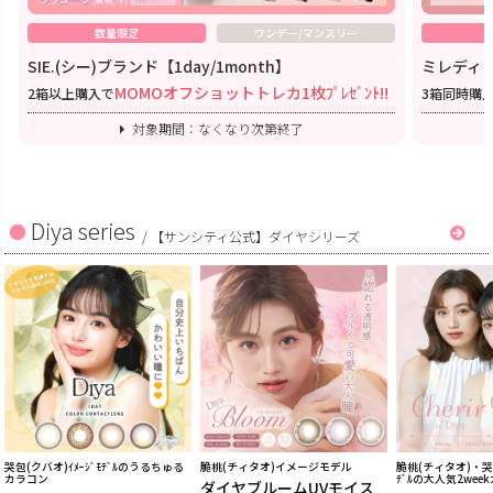
数量限定
ワンデー/マンスリー
SIE.(シー)ブランド【1day/1month】
ミレディワ
MOMOオフショットトレカ1枚ﾌﾟﾚｾﾞﾝﾄ!!
2箱以上購入で
3箱同時購
対象期間：なくなり次第終了
Diya series
/
【サンシティ公式】ダイヤシリーズ
哭包(クバオ)ｲﾒｰｼﾞﾓﾃﾞﾙのうるちゅる
脆桃(チィタオ)イメージモデル
脆桃(チィタオ)・哭包
カラコン
ﾃﾞﾙの大人気2wee
ダイヤブルームUVモイス