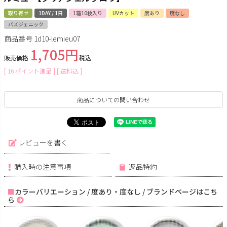
取り寄せ
1DAY / 1日
1箱10枚入り
UVカット
度あり
度なし
パズジェニック
商品番号
1d10-lemieu07
1,705
販売価格
税込
[
16
ポイント進呈 ]
送料込
商品についての問い合わせ
レビューを書く
購入時の注意事項
返品特約
カラーバリエーション / 度あり・度なし / ブランドページはこち
ら