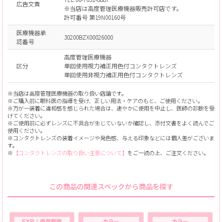
広告文責
※当店は高度管理医療機器販売許可店です。
許可番号 第19N00160号
医療機器承
30200BZX00026000
認番号
高度管理医療機器
区分
単回使用視力補正用色付コンタクトレンズ
単回使用非視力補正用色付コンタクトレンズ
※当店は高度管理医療機器の取り扱い店舗です。
※ご購入前に眼科医の指導を受け、正しい用法・ケアのもと、ご使用ください。
※万が一装着に違和感を感じられた場合は、速やかに使用を中止し、医師の診断を受
けてください。
※ご使用前に必ずレンズに不具合が生じていないか確認し、添付文書をよく読んでご
使用ください。
※コンタクトレンズの装着イメージや発色感、与える印象などには個人差がございま
す。
※
【コンタクトレンズの取り扱い注意について】
をご一読の上、ご注文ください。
この商品の関連スペックから商品を探す