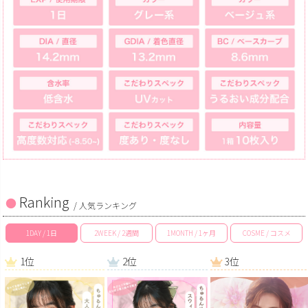
Ranking
/ 人気ランキング
1DAY / 1日
2WEEK / 2週間
1MONTH / 1ヶ月
COSME / コスメ
1位
2位
3位