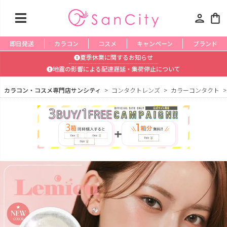
person
shopping_bag
即日発送
カラコン
コスメ
キャンペーン
ブランド
夏季休業に関するお知らせ
地震の影響による配達遅延・集荷停止について
カラコン・コスメ専門店サンシティ
コンタクトレンズ
カラーコンタクト