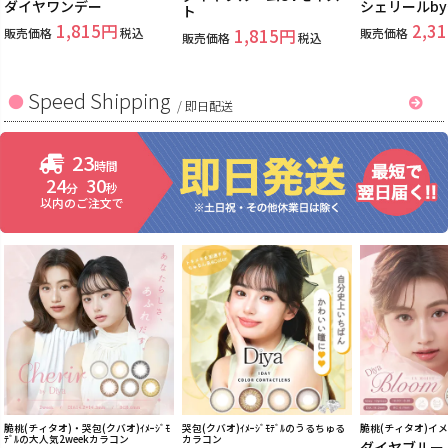
ダイヤワンデー
シェリールb
ト
1,815
2,31
販売価格
税込
1,815
販売価格
販売価格
税込
Speed Shipping
/
即日配送
23
時間
24
29
分
秒
以内のご注文で
脆桃(チィタオ)・哭包(クバオ)ｲﾒｰｼﾞﾓ
哭包(クバオ)ｲﾒｰｼﾞﾓﾃﾞﾙのうるちゅる
脆桃(チィタオ)イ
ﾃﾞﾙの大人気2weekカラコン
カラコン
ダイヤブルー