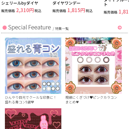
シェリールbyダイヤ
ダイヤワンデー
ト
2,310
1,815
販売価格
税込
販売価格
税込
1,81
販売価格
Special Feeature
/
特集一覧
ひんやり目元でクールな印象に！
視線にくぎづけ♥ピンクカラコン
盛れる青コン9選💙
まとめ💗