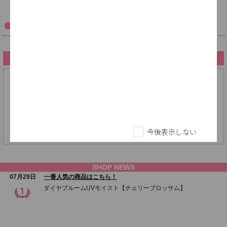
Real Time Order
/ リアル注文
今後表示しない