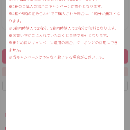
※2箱のご購入の場合はキャンペーン対象外となります。
度数
※4箱や5箱の組み合わせでご購入された場合は、1箱分が無料とな
ります。
※6箱同時購入で2箱分、9箱同時購入で3箱分が無料となります。
※お買い物かごに入れていただくと自動で割引となります。
数量：
※まとめ買いキャンペーン適用の場合、クーポンとの併用はでき
ません。
カートに入れる
※当キャンペーンは予告なく終了する場合がございます。
カラーによってスペックが異なります。
商品についての問い合わせ
レビューを書く
購入時の注意事項
返品特約