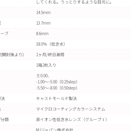
してくれる。うっとりするような目元に。
14.5mm
径
13.7mm
カーブ
8.6mm
38.0％（低含水）
(開封後より)
1ヶ月/終日装用
1箱2枚入り
±0.00、
-1.00～-5.00（0.25step）
-5.50～-8.00（0.50step）
製法
キャストモールド製法
法
マイクロコーティングカラーシステム
プ分類
非イオン性低含水レンズ（グループⅠ）
M.Iジャパン株式会社