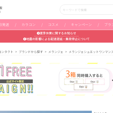
販
」
日発送
カラコン
コスメ
キャンペーン
ブラ
夏季休業に関するお知らせ
地震の影響による配達遅延・集荷停止について
コンタクト
ブランドから探す
メランジェ
メランジェシュエットワンマン