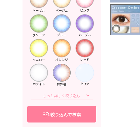
ヘーゼル
ベージュ
ピンク
グリーン
ブルー
パープル
イエロー
オレンジ
レッド
ホワイト
特殊柄
クリア
manage_search
絞り込んで検索