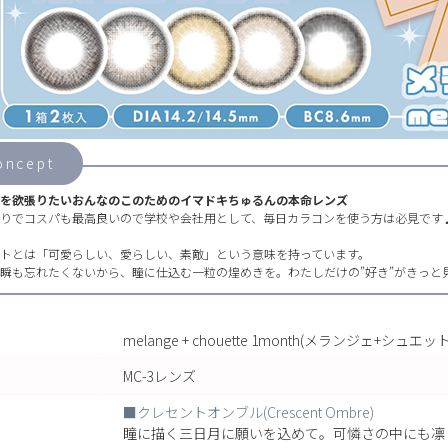
oncept
を欲張りたいおんなのこのためのイマドキちゅるんの本命レンズ
入りでコスパも最高良いので学校や会社用として、毎日カラコンを使う方は必見です
トとは「可愛らしい、愛らしい、素敵」という意味を持っています。
瞬も忘れたくないから、瞳に仕込む一粒の煌めきを。わたしだけの”好き”がきっと見
melange + chouette 1month(メランジェ+シュ
MC-3レンズ
■クレセントオンブル(Crescent Ombre)
瞳に描く三日月に願いを込めて。可憐さの中にも凛