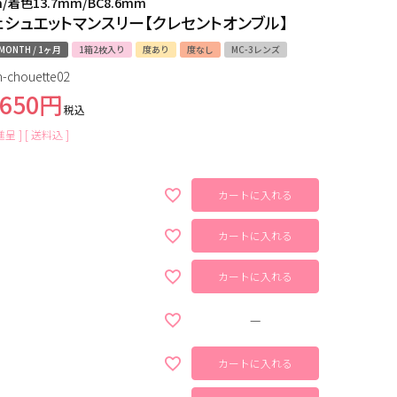
m/着色13.7mm/BC8.6mm
ェシュエットマンスリー【クレセントオンブル】
MONTH / 1ヶ月
1箱2枚入り
度あり
度なし
MC-3レンズ
-chouette02
,650
税込
呈 ]
送料込
カートに入れる
カートに入れる
カートに入れる
—
カートに入れる