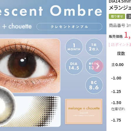
DIA14.5m
メランジ
取り寄せ
1
商品番号
1m
1
販売価格
[
15
ポイント進
度数
±0.00
-1.00
-1.25
-1.50
在庫切れ
-1.75