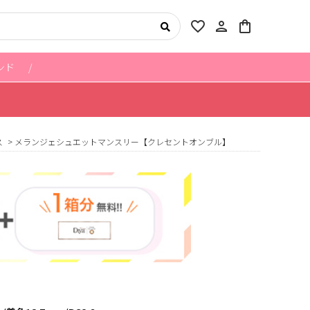
favorite_border
person
shopping_bag
ンド
ス
メランジェシュエットマンスリー【クレセントオンブル】