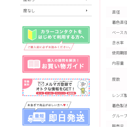
度なし
直径
着色直
ベース
含水率
使用期限
内容量
度数
レンズ
着色製
グルー
販売元