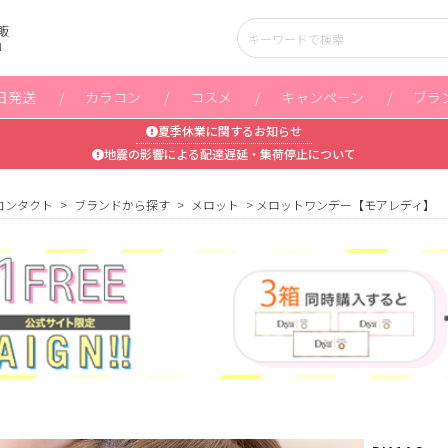
販
」
日発送
カラコン
コスメ
キャンペーン
ブラ
夏季休業に関するお知らせ
地震の影響による配達遅延・集荷停止について
コンタクト
ブランドから探す
メロット
メロットワンデー【モアレディ】