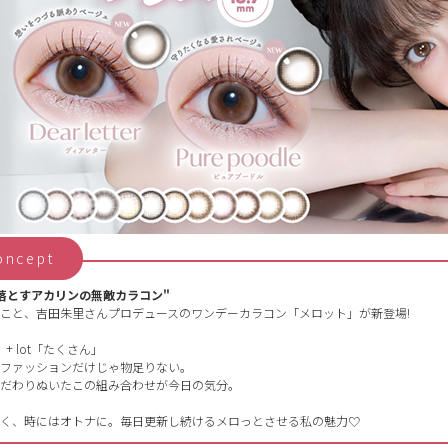
oncept
落とすアカリンの無敵カラコン"
こと、吉田朱里さんプロデュースのワンデーカラコン「メロット」が新登場!
+ lot「たくさん」
ファッションだけじゃ物足りない。
だわりぬいたこの組み合わせが今日の気分。
く、時にはオトナに。毎日更新し続けるメロっとさせる私の魅力♡