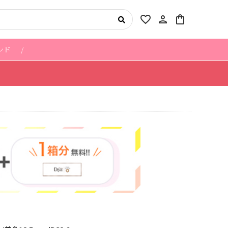
favorite_border
person
shopping_bag
ンド