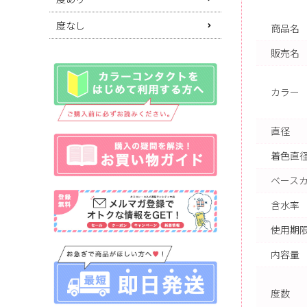
度なし
商品名
販売名
カラー
直径
着色直
ベース
含水率
使用期限
内容量
度数