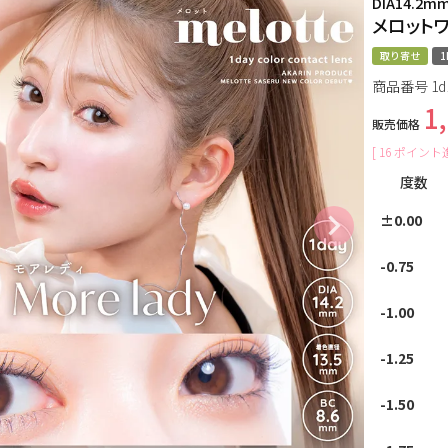
DIA14.2m
メロットワ
取り寄せ
1
商品番号
1d
1
販売価格
[
16
ポイント進
度数
±0.00
-0.75
-1.00
-1.25
-1.50