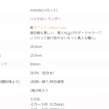
melotte(メロット)
ハイドロン ワンデー
■モアレディ(More lady)
接近戦も美しい、美人仕上げのダークカラー♡
いつだって抜け目のないもっと美人な瞳に。
14.2mm
径
13.5mm
カーブ
8.6mm
38.0％（低含水）
(開封後より)
1日使い捨て/終日装用
1箱10枚入り
±0.00、
-0.75～-5.00（0.25step）