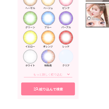
ヘーゼル
ベージュ
ピンク
グリーン
ブルー
パープル
イエロー
オレンジ
レッド
ホワイト
特殊柄
クリア
manage_search
絞り込んで検索