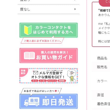
C
度なし
"視線で
あかりん
me「私」
メイクや
瞳にもこ
時には甘
商品名
販売名
カラー
直径
着色直