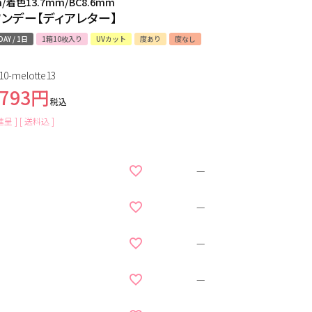
m/着色13.7mm/BC8.6mm
ワンデー【ディアレター】
DAY / 1日
1箱10枚入り
UVカット
度あり
度なし
10-melotte13
,793
税込
呈 ]
送料込
—
—
—
—