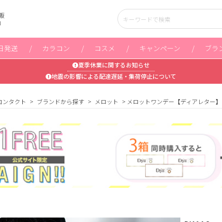
販
」
日発送
カラコン
コスメ
キャンペーン
ブラ
夏季休業に関するお知らせ
地震の影響による配達遅延・集荷停止について
コンタクト
ブランドから探す
メロット
メロットワンデー【ディアレター】