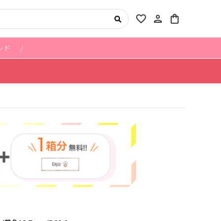
favorite_border
person
shopping_bag
ンド