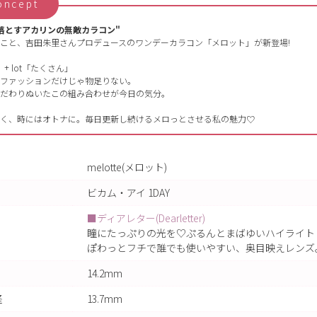
oncept
落とすアカリンの無敵カラコン"
こと、吉田朱里さんプロデュースのワンデーカラコン「メロット」が新登場!
+ lot「たくさん」
ファッションだけじゃ物足りない。
だわりぬいたこの組み合わせが今日の気分。
く、時にはオトナに。毎日更新し続けるメロっとさせる私の魅力♡
melotte(メロット)
ビカム・アイ 1DAY
■ディアレター(Dearletter)
瞳にたっぷりの光を♡ぷるんとまばゆいハイライト
ぽわっとフチで誰でも使いやすい、奥目映えレンズ
14.2mm
径
13.7mm