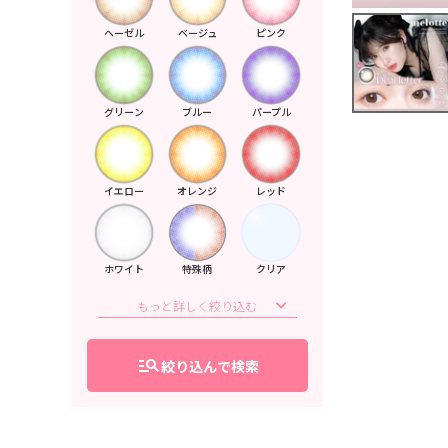
ヘーゼル
ベージュ
ピンク
グリーン
ブルー
パープル
イエロー
オレンジ
レッド
ホワイト
特殊柄
クリア
manage_search
絞り込んで検索