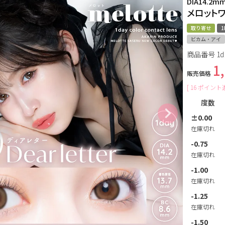
DIA14.2m
メロット
取り寄せ
1
ビカム・アイ
商品番号
1d
1
販売価格
[
16
ポイント進
度数
±0.00
在庫切れ
-0.75
在庫切れ
-1.00
在庫切れ
-1.25
在庫切れ
-1.50