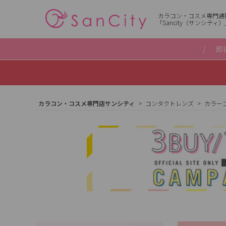
カラコン・コスメ専門通
「Sancity（サンシティ）
即
カラコン・コスメ専門店サンシティ
コンタクトレンズ
カラー